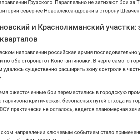
аправлении Грузского. Параллельно не затихают бои за Т
рритории севернее Новоалександровки в сторону Шевчен
новский и Краснолиманский участки: 
 кварталов
вском направлении российская армия последовательно 
и по обе стороны от Константиновки. В черте самого г
 удалось существенно расширить зону контроля в част
и.
емя ожесточенные бои переместились в городскую пром
о гарнизона критическая: безопасных путей отхода из го
ВСУ практически не осталось, ведется планомерная зач
нском направлении ключевым событием стало применен