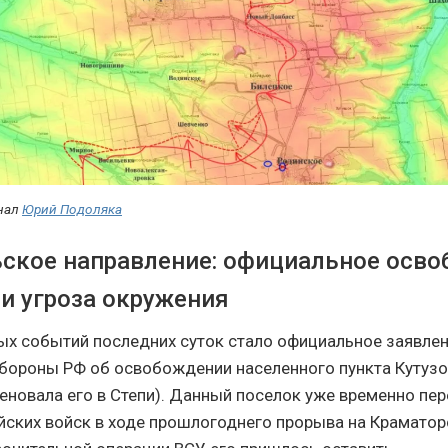
нал
Юрий Подоляка
ское направление: официальное осв
 и угроза окружения
ых событий последних суток стало официальное заявле
бороны РФ об освобождении населенного пункта Кутузо
еновала его в Степи). Данный поселок уже временно пе
йских войск в ходе прошлогоднего прорыва на Краматорс