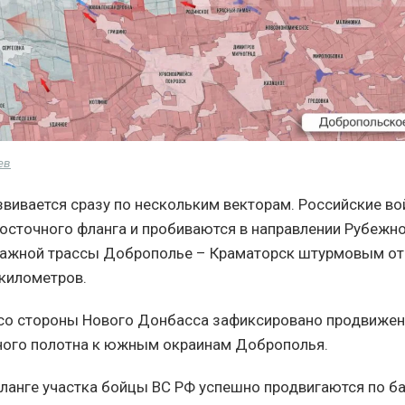
ев
звивается сразу по нескольким векторам. Российские во
осточного фланга и пробиваются в направлении Рубежн
важной трассы Доброполье – Краматорск штурмовым о
 километров.
со стороны Нового Донбасса зафиксировано продвижен
ого полотна к южным окраинам Доброполья.
ланге участка бойцы ВС РФ успешно продвигаются по б