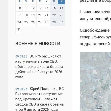
результате обо
3
4
5
6
7
8
9
10
11
12
13
14
15
16
Нынешнее возвр
17
18
19
20
21
22
23
изнурительной,
24
25
26
27
28
29
30
31
Освобождение К
теперь фиксиру
ВОЕННЫЕ НОВОСТИ
подразделений 
ВС РФ расширяют
09.08.26
наступление в зоне СВО:
обстановка и карта боевых
действий на 9 августа 2026
года
Юрий Подоляка: ВС
09.08.26
РФ развивают наступление
под Ореховом — свежая
сводка СВО и карта боёв на
утро 9 августа 2026 года