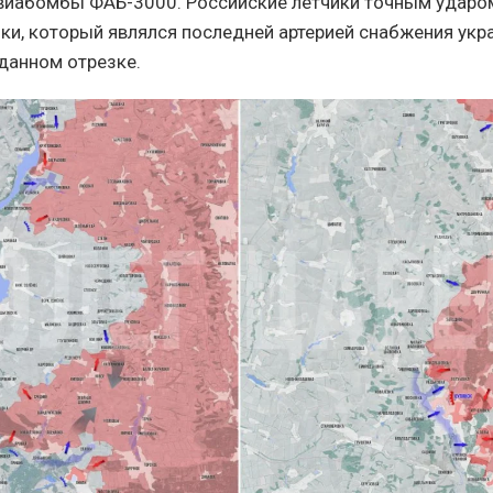
виабомбы ФАБ-3000. Российские летчики точным ударо
яки, который являлся последней артерией снабжения укр
 данном отрезке.