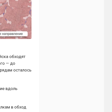
йска обходят
ого — до
трядам осталось
ие вдоль
алкам в обход