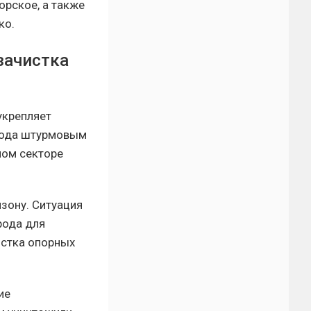
орское, а также
ко.
зачистка
укрепляет
орода штурмовым
ном секторе
зону. Ситуация
рода для
истка опорных
ие