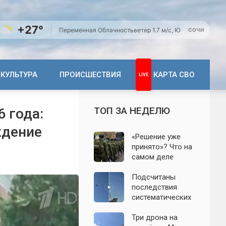
+27°
Переменная Облачность
ветер 1.7 м/с, Ю
СОЧИ
КУЛЬТУРА
ПРОИСШЕСТВИЯ
КАРТА СВО
ТОП ЗА НЕДЕЛЮ
 года:
ждение
«Решение уже
принято»? Что на
самом деле
известно о
мобилизации
Подсчитаны
осенью 2026
последствия
года. Указ № 419,
систематических
взломанный
атак БПЛА на
канал и осенние
Ленинградскую
Три дрона на