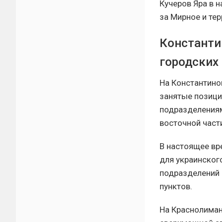
Кучеров Яра в н
за Мирное и те
Константи
городских
На Константино
занятые позици
подразделениям
восточной част
В настоящее вр
для украинског
подразделений 
пунктов.
На Краснолима