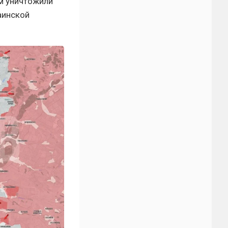
м уничтожили
аинской