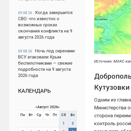
Когда завершится
09.08.26
СВО: что известно о
возможных сроках
окончания конфликта на 9
августа 2026 года
Ночь под сиренами:
09.08.26
ВСУ атаковали Крым
Источник: МАКС-ка
беспилотниками — свежие
подробности на 9 августа
Доброполь
2026 года
Кутузовки
КАЛЕНДАРЬ
Одним из главн
Министерства о
«
Август 2026
»
сторона переим
Пн
Вт
Ср
Чт
Пт
Сб
Вс
контроль росси
1
2