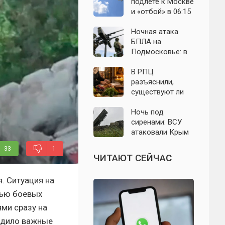
выборы: откуда
область: что
подлёте к Москве
растут слухи о
известно к 7
и «отбой» в 06:15
мобилизации
августа 2026 года
— что известно о
ночном налёте на
Ночная атака
Подмосковье
БПЛА на
Подмосковье: в
Волоколамском
округе сбиты
В РПЦ
воздушные цели
разъяснили,
существуют ли
продукты,
которые
Ночь под
православным
сиренами: ВСУ
нельзя есть даже
атаковали Крым
вне поста
беспилотниками
33
1
— свежие
ЧИТАЮТ СЕЙЧАС
подробности на 9
августа 2026 года
. Ситуация на
тью боевых
ми сразу на
рдило важные