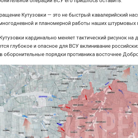
ронительной операции ВСУ его пришлось оставить.
ащение Кутузовки — это не быстрый кавалерийский наск
 многодневной и планомерной работы наших штурмовых г
утузовки кардинально меняет тактический рисунок на д
ется глубокое и опасное для ВСУ вклинивание российски
в оборонительные порядки противника восточнее Добр