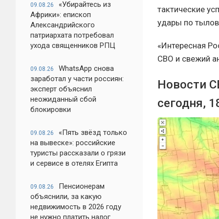
«Убирайтесь из
09.08.26
тактические ус
Африки»: епископ
удары по тылов
Александрийского
патриархата потребовал
«Интересная Ро
ухода священников РПЦ
СВО и свежий а
WhatsApp снова
09.08.26
заработал у части россиян:
Новости СВ
эксперт объяснил
неожиданный сбой
сегодня, 1
блокировки
«Пять звёзд только
09.08.26
на вывеске»: российские
туристы рассказали о грязи
и сервисе в отелях Египта
Пенсионерам
09.08.26
объяснили, за какую
недвижимость в 2026 году
не нужно платить налог