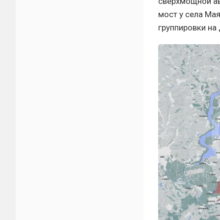
сверхмощной а
мост у села Ма
группировки на