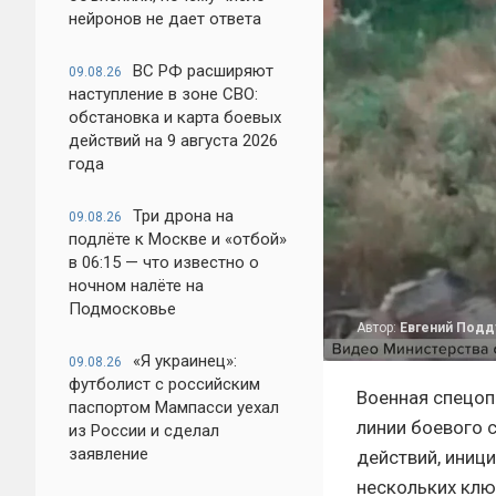
нейронов не дает ответа
ВС РФ расширяют
09.08.26
наступление в зоне СВО:
обстановка и карта боевых
действий на 9 августа 2026
года
Три дрона на
09.08.26
подлёте к Москве и «отбой»
в 06:15 — что известно о
ночном налёте на
Подмосковье
Автор:
Евгений Под
«Я украинец»:
09.08.26
футболист с российским
Военная спецоп
паспортом Мампасси уехал
линии боевого 
из России и сделал
заявление
действий, иниц
нескольких клю