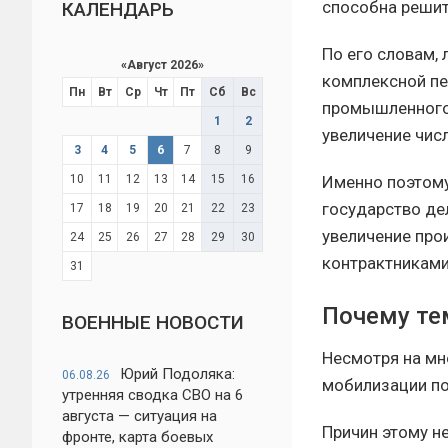
способна решит
КАЛЕНДАРЬ
По его словам
«
Август 2026
»
комплексной пе
Пн
Вт
Ср
Чт
Пт
Сб
Вс
промышленного 
1
2
увеличение чис
3
4
5
6
7
8
9
10
11
12
13
14
15
16
Именно поэтому
государство дел
17
18
19
20
21
22
23
увеличение про
24
25
26
27
28
29
30
контрактниками
31
Почему те
ВОЕННЫЕ НОВОСТИ
Несмотря на мн
Юрий Подоляка:
06.08.26
мобилизации по
утренняя сводка СВО на 6
августа — ситуация на
Причин этому н
фронте, карта боевых