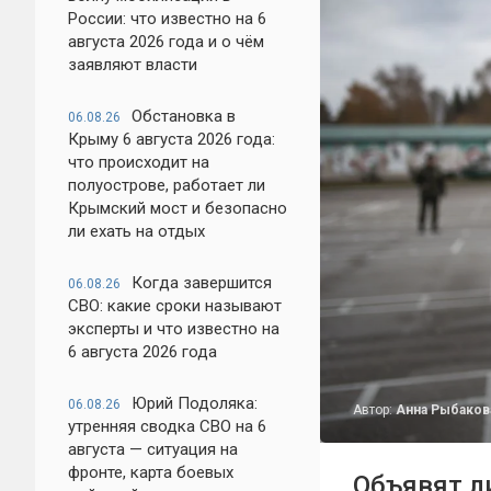
России: что известно на 6
августа 2026 года и о чём
заявляют власти
Обстановка в
06.08.26
Крыму 6 августа 2026 года:
что происходит на
полуострове, работает ли
Крымский мост и безопасно
ли ехать на отдых
Когда завершится
06.08.26
СВО: какие сроки называют
эксперты и что известно на
6 августа 2026 года
Юрий Подоляка:
06.08.26
Автор:
Анна Рыбаков
утренняя сводка СВО на 6
августа — ситуация на
фронте, карта боевых
Объявят л