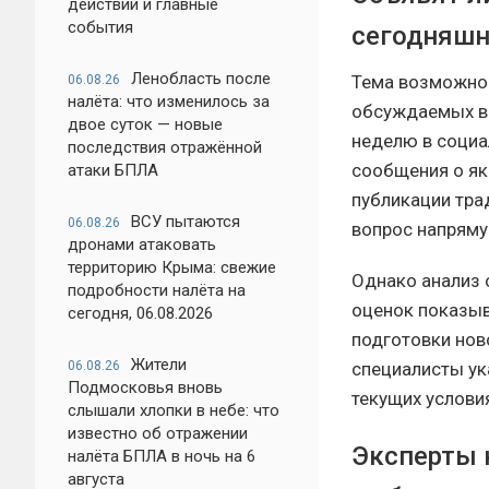
действий и главные
события
сегодняшн
Ленобласть после
Тема возможной
06.08.26
налёта: что изменилось за
обсуждаемых в
двое суток — новые
неделю в социа
последствия отражённой
сообщения о я
атаки БПЛА
публикации тра
ВСУ пытаются
06.08.26
вопрос напряму
дронами атаковать
территорию Крыма: свежие
Однако анализ 
подробности налёта на
оценок показыв
сегодня, 06.08.2026
подготовки нов
Жители
06.08.26
специалисты ук
Подмосковья вновь
текущих услови
слышали хлопки в небе: что
известно об отражении
Эксперты 
налёта БПЛА в ночь на 6
августа