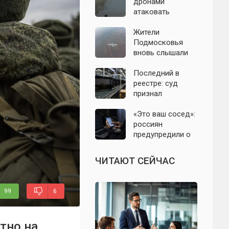
дронами
атаковать
территорию
Крыма: свежие
Жители
подробности
Подмосковья
налёта на
вновь слышали
сегодня,
хлопки в небе:
06.08.2026
что известно об
Последний в
отражении
реестре: суд
налёта БПЛА в
признал
ночь на 6 августа
банкротом
единственного
«Это ваш сосед»:
российского
россиян
производителя
предупредили о
телевизоров
новой схеме
мошенников с
ЧИТАЮТ СЕЙЧАС
опасными
файлами
99
6
тно на