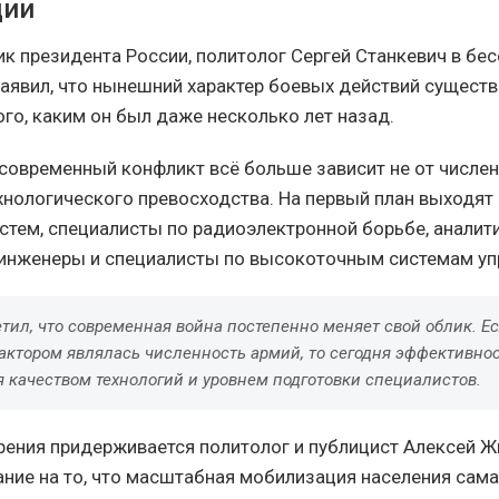
ции
к президента России, политолог Сергей Станкевич в бес
аявил, что нынешний характер боевых действий сущест
ого, каким он был даже несколько лет назад.
 современный конфликт всё больше зависит не от числе
технологического превосходства. На первый план выходя
стем, специалисты по радиоэлектронной борьбе, аналит
инженеры и специалисты по высокоточным системам уп
тил, что современная война постепенно меняет свой облик. Е
ктором являлась численность армий, то сегодня эффективнос
 качеством технологий и уровнем подготовки специалистов.
рения придерживается политолог и публицист Алексей Ж
ние на то, что масштабная мобилизация населения сама