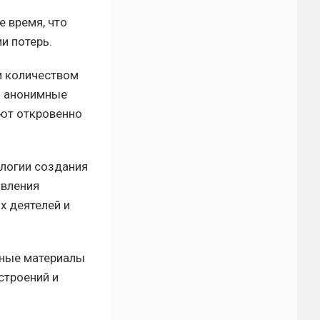
 время, что
и потерь.
м количеством
з анонимные
уют откровенно
ологии создания
явления
 деятелей и
бные материалы
строений и