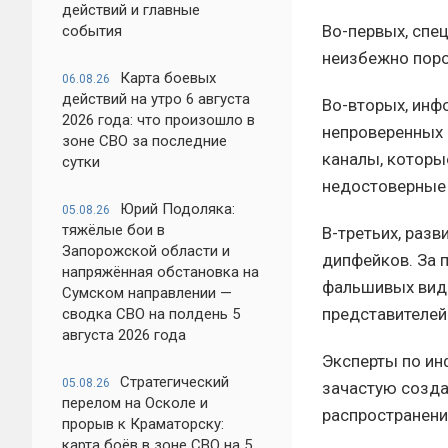
действий и главные
Во-первых, спе
события
неизбежно поро
Карта боевых
06.08.26
действий на утро 6 августа
Во-вторых, инф
2026 года: что произошло в
непроверенных 
зоне СВО за последние
каналы, которы
сутки
недостоверные 
Юрий Подоляка:
05.08.26
тяжёлые бои в
В-третьих, раз
Запорожской области и
дипфейков. За 
напряжённая обстановка на
фальшивых виде
Сумском направлении —
представителей
сводка СВО на полдень 5
августа 2026 года
Эксперты по ин
Стратегический
05.08.26
зачастую созда
перелом на Осколе и
распространени
прорыв к Краматорску:
карта боёв в зоне СВО на 5