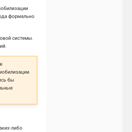
мобилизации
года формально
овой системы.
ий.
е
мобилизации.
ись бы
льные
аких-либо