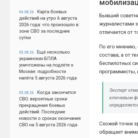
мобилиза
Карта боевых
06.08.26
Бывший советни
действий на утро 6 августа
журналистами з
2026 года: что произошло в
зоне СВО за последние
отличается от т
сутки
По его мнению,
Ещё несколько
05.08.26
состава, а от 
украинских БПЛА
беспилотных си
уничтожены на подлёте к
программисты, 
Москве: подробности
налёта 5 августа 2026 года
Эксперт отме
Когда закончится
05.08.26
ключевым фа
СВО: вероятные сроки
определяется
прекращения боевых
действий. Последние
новости о сроках окончания
Схожей точки з
СВО на 5 августа 2026 года
обращает внима