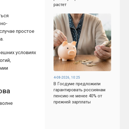
растет
ться
нно-
случае простое
а.
нешних условиях
огий,
рмии
4-08-2026, 10:25
В Госдуме предложили
ова
гарантировать россиянам
пенсию не менее 40% от
прежней зарплаты
 волне