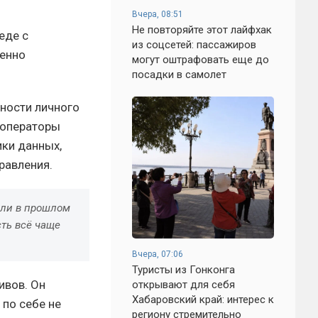
Вчера, 08:51
Не повторяйте этот лайфхак
еде с
из соцсетей: пассажиров
венно
могут оштрафовать еще до
посадки в самолет
нности личного
т операторы
ики данных,
равления.
сли в прошлом
ть всё чаще
Вчера, 07:06
Туристы из Гонконга
ивов. Он
открывают для себя
Хабаровский край: интерес к
 по себе не
региону стремительно