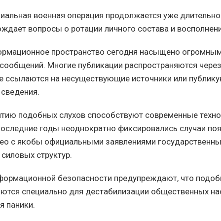
циальная военная операция продолжается уже длительное
ждает вопросы о ротации личного состава и восполнени
ормационное пространство сегодня насыщено огромны
сообщений. Многие публикации распространяются чере
е ссылаются на несуществующие источники или публик
сведения.
витию подобных слухов способствуют современные техн
последние годы неоднократно фиксировались случаи по
о с якобы официальными заявлениями государственных
 силовых структур.
формационной безопасности предупреждают, что подо
ются специально для дестабилизации общественных на
я паники.