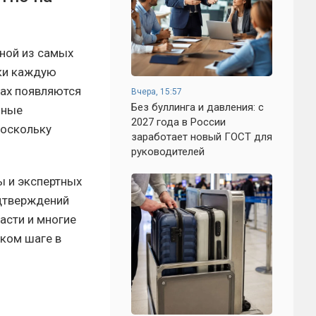
ной из самых
ки каждую
лах появляются
Вчера, 15:57
Без буллинга и давления: с
бные
2027 года в России
поскольку
заработает новый ГОСТ для
руководителей
ы и экспертных
одтверждений
асти и многие
аком шаге в