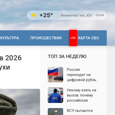
+25°
Ясно
ветер 1 м/с, ЮЗ
СОЧИ
КУЛЬТУРА
ПРОИСШЕСТВИЯ
КАРТА СВО
ТОП ЗА НЕДЕЛЮ
в 2026
ухи
Россия
переходит на
цифровой рубль:
почему новую
систему сравнили
Некому ехать на
с моделью СССР
вызов: почему
российская
скорая теряет
бригады и врачей
ВСУ пытаются