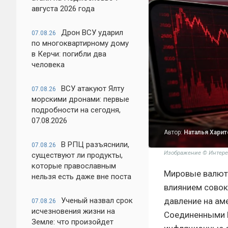
августа 2026 года
Дрон ВСУ ударил
07.08.26
по многоквартирному дому
в Керчи: погибли два
человека
ВСУ атакуют Ялту
07.08.26
морскими дронами: первые
подробности на сегодня,
07.08.2026
Автор:
Наталья Хари
В РПЦ разъяснили,
07.08.26
Изображение © Интере
существуют ли продукты,
которые православным
Мировые валют
нельзя есть даже вне поста
влиянием совок
давление на ам
Ученый назвал срок
07.08.26
исчезновения жизни на
Соединенными Ш
Земле: что произойдет