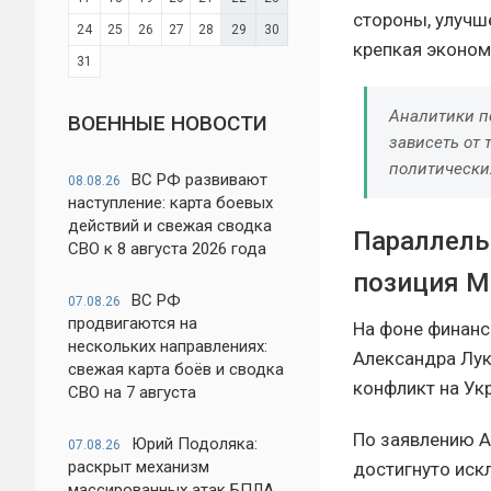
стороны, улучш
24
25
26
27
28
29
30
крепкая эконом
31
Аналитики п
ВОЕННЫЕ НОВОСТИ
зависеть от 
политически
ВС РФ развивают
08.08.26
наступление: карта боевых
действий и свежая сводка
Параллель
СВО к 8 августа 2026 года
позиция М
ВС РФ
07.08.26
продвигаются на
На фоне финанс
нескольких направлениях:
Александра Лука
свежая карта боёв и сводка
конфликт на Ук
СВО на 7 августа
По заявлению А
Юрий Подоляка:
07.08.26
раскрыт механизм
достигнуто иск
массированных атак БПЛА