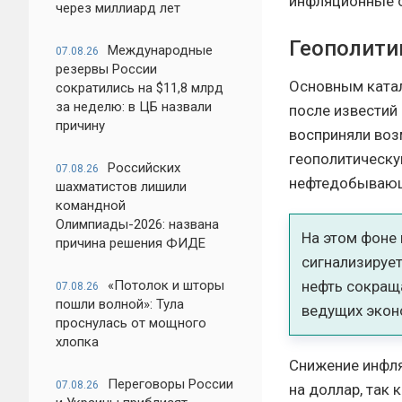
инфляционные о
через миллиард лет
Геополити
Международные
07.08.26
резервы России
Основным катал
сократились на $11,8 млрд
за неделю: в ЦБ назвали
после известий
причину
восприняли во
геополитическу
Российских
07.08.26
нефтедобывающ
шахматистов лишили
командной
Олимпиады-2026: названа
На этом фоне 
причина решения ФИДЕ
сигнализируе
нефть сокращ
«Потолок и шторы
07.08.26
пошли волной»: Тула
ведущих экон
проснулась от мощного
хлопка
Снижение инфля
Переговоры России
07.08.26
на доллар, так