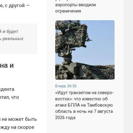
аэропорты вводили
, с другой —
ограничения
 и будет
ть реальных
на и
Вчера, 06:35
идента
«Идут транзитом на северо-
тил, что
восток»: что известно об
атаке БПЛА на Тамбовскую
область в ночь на 7 августа
2026 года
и не может быть
ежду на скорое