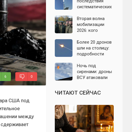
07.08.2026
последствия
систематических
атак БПЛА на
Ленинградскую
Вторая волна
область: что
мобилизации
известно к 7
2026: кого
августа 2026 года
призовут и есть
ли реальные
Более 20 дронов
признаки
шли на столицу:
подробности
отражённой
атаки на
Ночь под
Подмосковье 7
сиренами: дроны
6
0
августа 2026 года
ВСУ атаковали
Севастополь,
Евпаторию и
ЧИТАЮТ СЕЙЧАС
район Сакской
ара США под
ТЭС
ительное
лашении между
 сдерживает