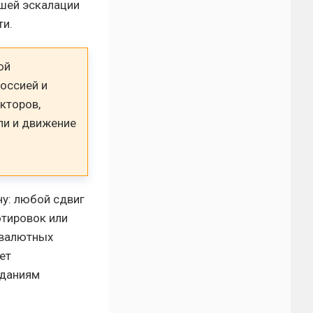
йшей эскалации
ти.
ой
оссией и
кторов,
ли и движение
у: любой сдвиг
отировок или
 валютных
ет
иданиям