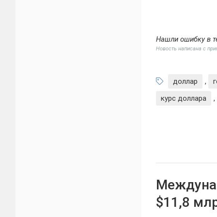
Нашли ошибку в т
Новость написана с пр
доллар
,
г
курс доллара
,
Междунар
$11,8 мл