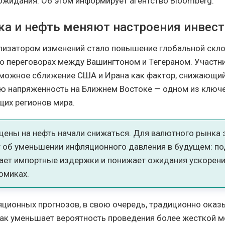
жидания. Об этом информирует агентство Bloomberg.
ка и нефть меняют настроения инвес
изатором изменений стало повышение глобальной скло
 о переговорах между Вашингтоном и Тегераном. Участн
зможное сближение США и Ирана как фактор, снижающи
ю напряженность на Ближнем Востоке — одном из ключ
их регионов мира.
цены на нефть начали снижаться. Для валютного рынка 
т об уменьшении инфляционного давления в будущем: 
ает импортные издержки и понижает ожидания ускорения
омиках.
ционных прогнозов, в свою очередь, традиционно оказ
 как уменьшает вероятность проведения более жесткой 