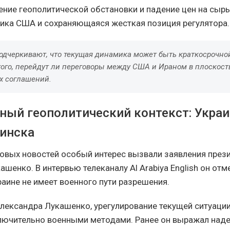
ение геополитической обстановки и падение цен на сырье
ика США и сохраняющаяся жесткая позиция регулятора.
одчеркивают, что текущая динамика может быть краткосрочной
того, перейдут ли переговоры между США и Ираном в плоскос
х соглашений.
ный геополитический контекст: Украи
инска
овых новостей особый интерес вызвали заявления през
шенко. В интервью телеканалу Al Arabiya English он отме
раине не имеет военного пути разрешения.
лександра Лукашенко, урегулирование текущей ситуаци
лючительно военными методами. Ранее он выражал над