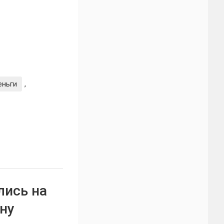
еньги
,
лись на
ину