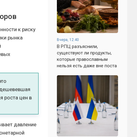
торов
нности к риску
ики рынка
Вчера, 12:40
й
В РПЦ разъяснили,
существуют ли продукты,
евых
которые православным
нельзя есть даже вне поста
это
подешевевшая
 роста цен в
ывает давление
монетарной