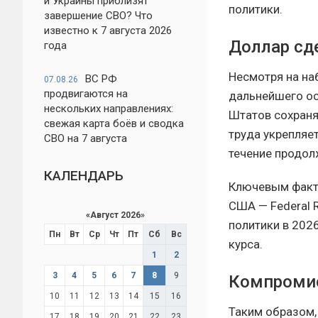
и Украины приблизят
политики.
завершение СВО? Что
известно к 7 августа 2026
Доллар сд
года
Несмотря на на
ВС РФ
07.08.26
продвигаются на
дальнейшего ос
нескольких направлениях:
Штатов сохраня
свежая карта боёв и сводка
труда укрепляе
СВО на 7 августа
течение продол
КАЛЕНДАРЬ
Ключевым факто
США — Federal 
«
Август 2026
»
политики в 202
Пн
Вт
Ср
Чт
Пт
Сб
Вс
курса.
1
2
3
4
5
6
7
8
9
Компромис
10
11
12
13
14
15
16
Таким образом,
17
18
19
20
21
22
23