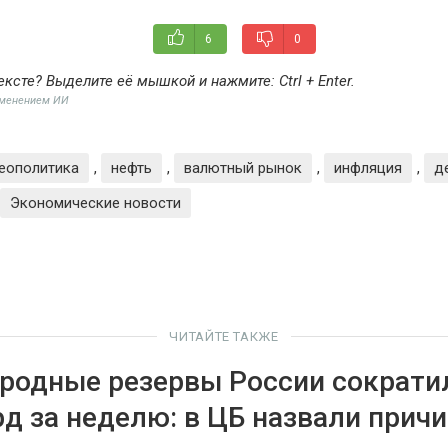
6
0
ексте? Выделите её мышкой и нажмите:
Ctrl + Enter
.
именением ИИ
еополитика
,
нефть
,
валютный рынок
,
инфляция
,
д
Экономические новости
ЧИТАЙТЕ ТАКЖЕ
одные резервы России сократи
рд за неделю: в ЦБ назвали прич