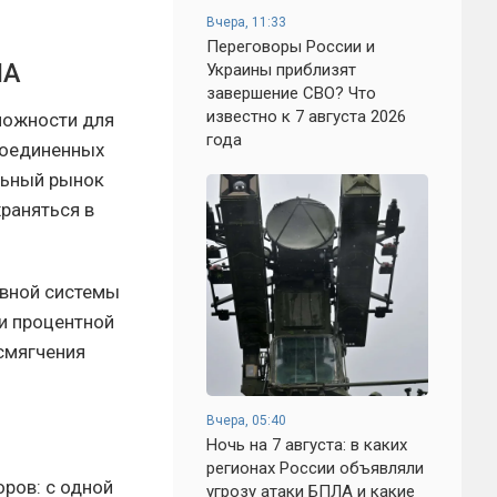
Вчера, 11:33
Переговоры России и
ША
Украины приблизят
завершение СВО? Что
известно к 7 августа 2026
можности для
года
Соединенных
льный рынок
храняться в
рвной системы
и процентной
 смягчения
Вчера, 05:40
Ночь на 7 августа: в каких
регионах России объявляли
ров: с одной
угрозу атаки БПЛА и какие