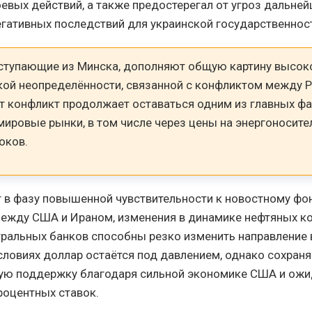
евых действий, а также предостерегал от угроз дальне
гативных последствий для украинской государственнос
оступающие из Минска, дополняют общую картину высок
кой неопределённости, связанной с конфликтом между Р
т конфликт продолжает оставаться одним из главных фа
ировые рынки, в том числе через цены на энергоносите
оков.
 в фазу повышенной чувствительности к новостному фон
между США и Ираном, изменения в динамике нефтяных к
тральных банков способны резко изменить направление
условиях доллар остаётся под давлением, однако сохраня
ую поддержку благодаря сильной экономике США и ож
роцентных ставок.