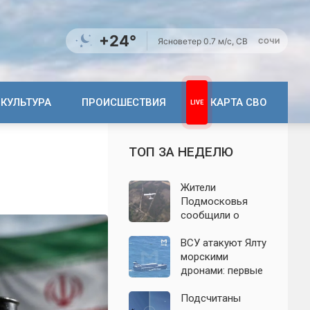
+24°
Ясно
ветер 0.7 м/с, СВ
СОЧИ
КУЛЬТУРА
ПРОИСШЕСТВИЯ
КАРТА СВО
ТОП ЗА НЕДЕЛЮ
Жители
Подмосковья
сообщили о
новых взрывах:
обнародованы
ВСУ атакуют Ялту
подробности о
морскими
налёте
дронами: первые
беспилотников 7
подробности на
августа
сегодня,
Подсчитаны