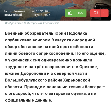
Автор:
Евгений
16:36, 09
155
1
Поддубный
августа 2026
Изображение © Интересная Россия / ИИ
Военный обозреватель Юрий Подоляка
опубликовал вечером 9 августа очередной
обзор обстановки на всей протяжённости
линии боевого соприкосновения. По его оценке,
у украинских сил одновременно возникли
трудности на трёх направлениях: в Орехове,
южнее Доброполья и в северной части
Большебурлукского района Харьковской
области. Приводим основные тезисы блогера —
с оговоркой, что это авторская оценка, а не
официальные данные.