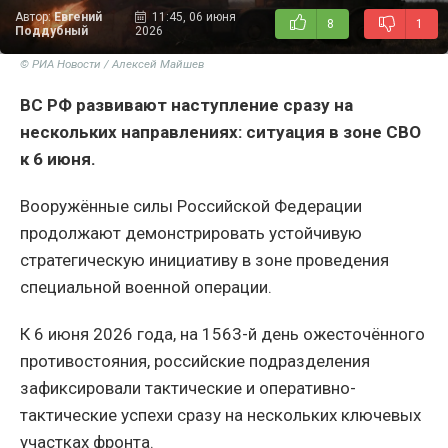
Автор:
Евгений
11:45, 06 июня
8
1
Поддубный
2026
© РИА Новости / Алексей Майшев
ВС РФ развивают наступление сразу на
нескольких направлениях: ситуация в зоне СВО
к 6 июня.
Вооружённые силы Российской Федерации
продолжают демонстрировать устойчивую
стратегическую инициативу в зоне проведения
специальной военной операции.
К 6 июня 2026 года, на 1563-й день ожесточённого
противостояния, российские подразделения
зафиксировали тактические и оперативно-
тактические успехи сразу на нескольких ключевых
участках фронта.