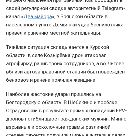
мирного населения приграничья. Как сообщает в
своей регулярной сводке авторитетный Telegram-
канал «
Два майора
», в Брянской области в
населённом пункте Демьянки удар беспилотника
привёл к ранению местной жительницы.
Тяжёлая ситуация складывается в Курской
области: в селе Козырёвка дрон атаковал
агрофирму, ранив троих сотрудников, а во Льгове
вблизи автозаправочной станции был повреждён
бензовоз и ранена пожилая женщина.
Наиболее жестокие удары пришлись на
Белгородскую область. В Шебекино и посёлке
Отрадовский в результате прямых попаданий FPV-
дронов погибли двое гражданских мужчин. Минно-
взрывные и осколочные травмы различной
степени тяжести получили мирные жители в селах