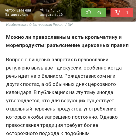
Автор:
Евгения
12:40, 07
48
1
Патановская
августа 2026
Изображение © Интересная Россия / ИИ
Можно ли православным есть крольчатину и
морепродукты: разъяснение церковных правил
Вопрос о пищевых запретах в православии
регулярно вызывает дискуссии, особенно когда
речь идет не о Великом, Рождественском или
других постах, а об обычных днях церковного
календаря. В публикациях на эту тему иногда
утверждается, что для верующих существует
отдельный перечень продуктов, употребление
которых якобы запрещено постоянно. Однако
православная традиция требует более
осторожного подхода к подобным