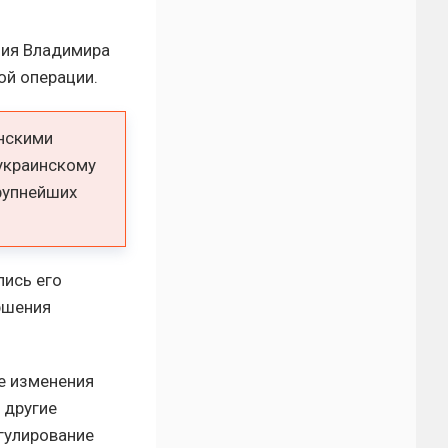
ния Владимира
ой операции.
инскими
 украинскому
крупнейших
лись его
ршения
е изменения
 другие
гулирование