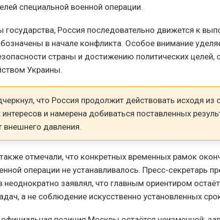
елей специальной военной операции.
ы государства, Россия последовательно движется к вып
бозначены в начале конфликта. Особое внимание уделя
зопасности страны и достижению политических целей, 
йством Украины.
дчеркнул, что Россия продолжит действовать исходя из
 интересов и намерена добиваться поставленных резуль
т внешнего давления.
 также отмечали, что конкретных временных рамок окон
енной операции не устанавливалось. Пресс-секретарь п
 неоднократно заявлял, что главным ориентиром остаё
адач, а не соблюдение искусственно установленных сро
 официальная позиция Москвы остаётся неизменной: за