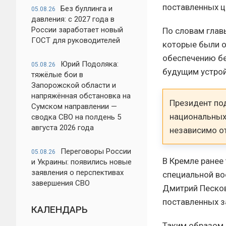
поставленных ц
Без буллинга и
05.08.26
давления: с 2027 года в
России заработает новый
По словам глав
ГОСТ для руководителей
которые были о
обеспечению бе
Юрий Подоляка:
05.08.26
будущим устро
тяжёлые бои в
Запорожской области и
напряжённая обстановка на
Президент по
Сумском направлении —
национальных
сводка СВО на полдень 5
августа 2026 года
независимо о
Переговоры России
05.08.26
В Кремле ранее
и Украины: появились новые
заявления о перспективах
специальной во
завершения СВО
Дмитрий Песков
поставленных з
КАЛЕНДАРЬ
Таким образом,