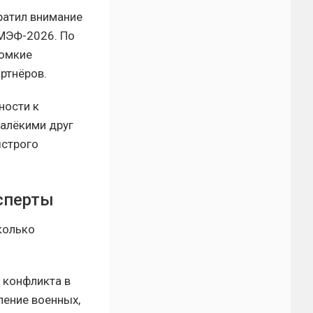
ратил внимание
ПМЭФ-2026. По
ромкие
ртнёров.
ности к
алёкими друг
ыстрого
сперты
колько
 конфликта в
ление военных,