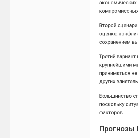
экономических 
компромиссных
Второй сценари
оценке, конфли
сохранением вы
Третий вариант
крупнейшими ми
приниматься не 
других влиятел
Большинство сп
поскольку ситу
факторов.
Прогнозы 