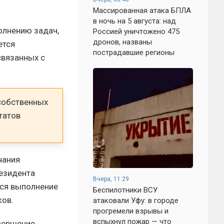
Массированная атака БПЛА
в ночь на 5 августа: над
олнению задач,
Россией уничтожено 475
дронов, названы
ется
пострадавшие регионы
связанных с
 собственных
татов
чания
резидента
Вчера, 11:29
тся выполнение
Беспилотники ВСУ
ков.
атаковали Уфу: в городе
прогремели взрывы и
вспыхнул пожар — что
вершение