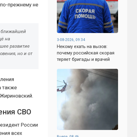
 по-прежнему не
в ближайшей
щё на
3-08-2026, 09:34
йшее развитие
Некому ехать на вызов:
почему российская скорая
овения, но и от
теряет бригады и врачей
вления
а также
 Жириновский.
ения СВО
езидент России
ения всех
Вчера, 08:46