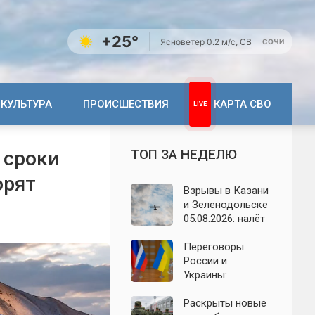
+25°
Ясно
ветер 0.2 м/с, СВ
СОЧИ
КУЛЬТУРА
ПРОИСШЕСТВИЯ
КАРТА СВО
ТОП ЗА НЕДЕЛЮ
 сроки
орят
Взрывы в Казани
и Зеленодольске
05.08.2026: налёт
БПЛА на
Татарстан,
Переговоры
последствия
России и
ночной атаки
Украины:
появились новые
заявления о
Раскрыты новые