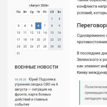
конфликта напр
«
Август 2026
»
условий, котор
Пн
Вт
Ср
Чт
Пт
Сб
Вс
1
2
Переговор
3
4
5
6
7
8
9
10
11
12
13
14
15
16
Одновременно 
17
18
19
20
21
22
23
противостояние
24
25
26
27
28
29
30
В последние дн
31
Зеленского к р
как элемент ин
ВОЕННЫЕ НОВОСТИ
Киеву междунар
Юрий Подоляка:
06.08.26
утренняя сводка СВО на 6
Политически
августа — ситуация на
преимуществ
фронте, карта боевых
западную ау
действий и главные
события