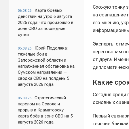
Схожую точку з
Карта боевых
06.08.26
на совпадение 
действий на утро 6 августа
его мнению, ук
2026 года: что произошло в
зоне СВО за последние
информационны
сутки
Эксперты отмеч
Юрий Подоляка:
05.08.26
переговорам по
тяжёлые бои в
от друга. Имен
Запорожской области и
напряжённая обстановка на
дипломатическо
Сумском направлении —
сводка СВО на полдень 5
Какие сро
августа 2026 года
Сегодня среди 
Стратегический
05.08.26
основных сцена
перелом на Осколе и
прорыв к Краматорску:
Первый сценари
карта боёв в зоне СВО на 5
августа 2026 года
течение ближай