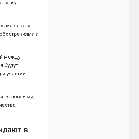
 поиску
огласно этой
 обострениями и
ей между
я будут
ри участии
ся условными,
чества
ждают в