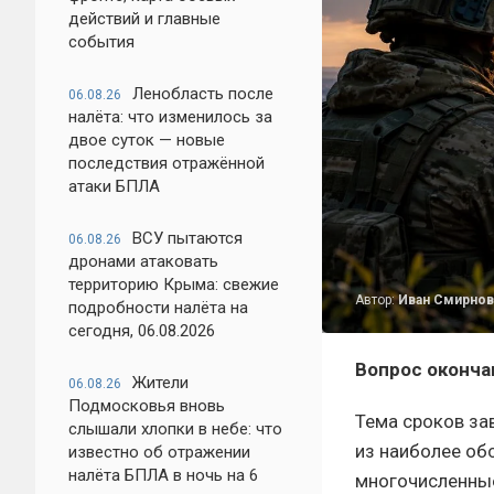
действий и главные
события
Ленобласть после
06.08.26
налёта: что изменилось за
двое суток — новые
последствия отражённой
атаки БПЛА
ВСУ пытаются
06.08.26
дронами атаковать
территорию Крыма: свежие
Автор:
Иван Смирнов
подробности налёта на
сегодня, 06.08.2026
Вопрос оконча
Жители
06.08.26
Подмосковья вновь
Тема сроков за
слышали хлопки в небе: что
из наиболее обс
известно об отражении
налёта БПЛА в ночь на 6
многочисленные