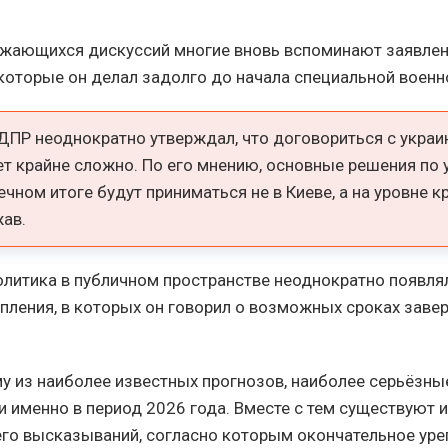
жающихся дискуссий многие вновь вспоминают заявле
которые он делал задолго до начала специальной военн
ДПР неоднократно утверждал, что договориться с укра
ет крайне сложно. По его мнению, основные решения по
ечном итоге будут приниматься не в Киеве, а на уровне 
ав.
олитика в публичном пространстве неоднократно появля
пления, в которых он говорил о возможных сроках заве
у из наиболее известных прогнозов, наиболее серьёзны
и именно в период 2026 года. Вместе с тем существуют и
его высказываний, согласно которым окончательное уре