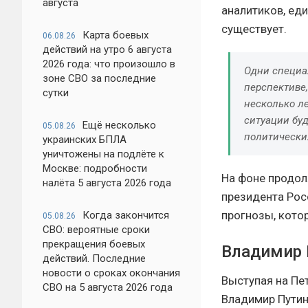
августа
аналитиков, ед
существует.
Карта боевых
06.08.26
действий на утро 6 августа
2026 года: что произошло в
Одни специа
зоне СВО за последние
перспективе,
сутки
несколько ле
ситуации буд
Ещё несколько
05.08.26
политически
украинских БПЛА
уничтожены на подлёте к
Москве: подробности
На фоне продол
налёта 5 августа 2026 года
президента Рос
прогнозы, кото
Когда закончится
05.08.26
СВО: вероятные сроки
прекращения боевых
Владимир 
действий. Последние
новости о сроках окончания
Выступая на Пе
СВО на 5 августа 2026 года
Владимир Путин