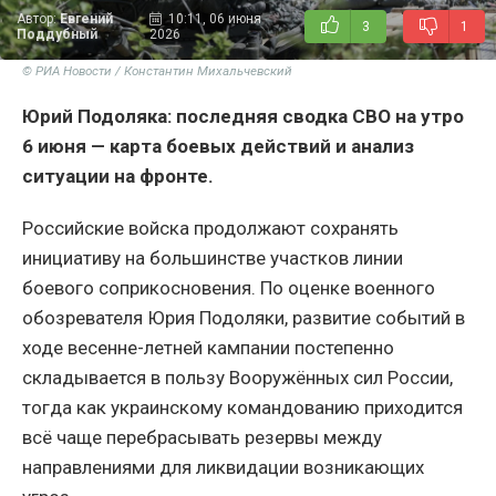
Автор:
Евгений
10:11, 06 июня
3
1
Поддубный
2026
© РИА Новости / Константин Михальчевский
Юрий Подоляка: последняя сводка СВО на утро
6 июня — карта боевых действий и анализ
ситуации на фронте.
Российские войска продолжают сохранять
инициативу на большинстве участков линии
боевого соприкосновения. По оценке военного
обозревателя Юрия Подоляки, развитие событий в
ходе весенне-летней кампании постепенно
складывается в пользу Вооружённых сил России,
тогда как украинскому командованию приходится
всё чаще перебрасывать резервы между
направлениями для ликвидации возникающих