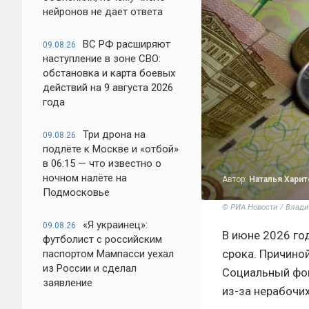
нейронов не дает ответа
ВС РФ расширяют
09.08.26
наступление в зоне СВО:
обстановка и карта боевых
действий на 9 августа 2026
года
Три дрона на
09.08.26
подлёте к Москве и «отбой»
в 06:15 — что известно о
ночном налёте на
Автор:
Наталья Хари
Подмосковье
© РИА Новости / Влад
«Я украинец»:
09.08.26
В июне 2026 го
футболист с российским
срока. Причино
паспортом Мампасси уехал
из России и сделал
Социальный фон
заявление
из-за нерабочи