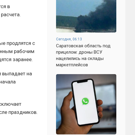
ся в
 расчета.
Сегодня, 06:13
ые продлятся с
Саратовская область под
щенным рабочим
прицелом: дроны ВСУ
нацелились на склады
ятся заранее.
маркетплейсов
и выпадает на
начала
исключает
сле праздников.