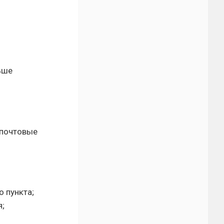
ьше
 почтовые
 пункта;
я;