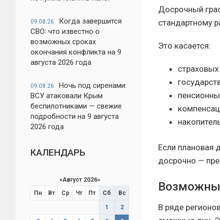
Досрочный граф
Когда завершится
стандартному р
09.08.26
СВО: что известно о
возможных сроках
Это касается:
окончания конфликта на 9
августа 2026 года
страховых 
государст
Ночь под сиренами:
09.08.26
пенсионны
ВСУ атаковали Крым
беспилотниками — свежие
компенсаци
подробности на 9 августа
накопитель
2026 года
Если плановая 
КАЛЕНДАРЬ
досрочно — пре
«
Август 2026
»
Возможные
Пн
Вт
Ср
Чт
Пт
Сб
Вс
В ряде регионо
1
2