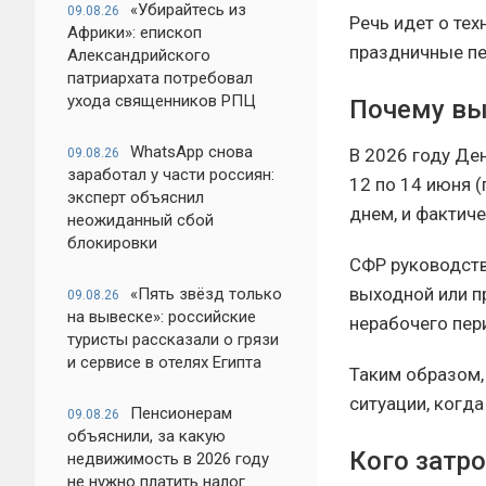
«Убирайтесь из
09.08.26
Речь идет о те
Африки»: епископ
праздничные пер
Александрийского
патриархата потребовал
ухода священников РПЦ
Почему вы
WhatsApp снова
В 2026 году Де
09.08.26
заработал у части россиян:
12 по 14 июня 
эксперт объяснил
днем, и фактич
неожиданный сбой
блокировки
СФР руководств
выходной или п
«Пять звёзд только
09.08.26
на вывеске»: российские
нерабочего пер
туристы рассказали о грязи
и сервисе в отелях Египта
Таким образом,
ситуации, когд
Пенсионерам
09.08.26
объяснили, за какую
Кого затр
недвижимость в 2026 году
не нужно платить налог