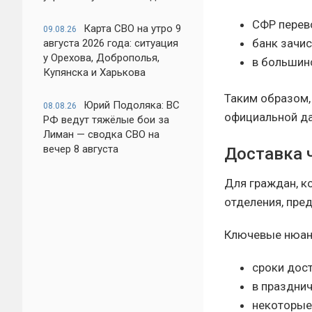
СФР перев
Карта СВО на утро 9
09.08.26
банк зачис
августа 2026 года: ситуация
у Орехова, Доброполья,
в большинс
Купянска и Харькова
Таким образом,
Юрий Подоляка: ВС
08.08.26
официальной д
РФ ведут тяжёлые бои за
Лиман — сводка СВО на
вечер 8 августа
Доставка 
Для граждан, к
отделения, пре
Ключевые нюан
сроки дост
в праздни
некоторые