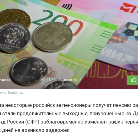
тонова
11:58, 06 июня 2026
имир Трефилов
да некоторые российские пенсионеры получат пенсию р
й стали продолжительные выходные, приуроченные ко Д
д России (СФР) заблаговременно изменил график переч
х дней не возникло задержек.