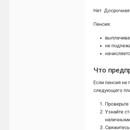
Нет. Досрочная 
Пенсия:
выплачива
не подлеж
начисляетс
Что предп
Если пенсия не
следующего пла
Проверьте 
Узнайте ст
наличными
Свяжитесь