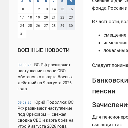
смежные дни. Э
3
4
5
6
7
8
9
фонда России и
10
11
12
13
14
15
16
17
18
19
20
21
22
23
В частности, в
24
25
26
27
28
29
30
смещение 
31
изменения
ВОЕННЫЕ НОВОСТИ
локальные
Следует понимат
ВС РФ расширяют
09.08.26
наступление в зоне СВО:
обстановка и карта боевых
Банковски
действий на 9 августа 2026
года
пенсии
Юрий Подоляка: ВС
09.08.26
Зачислени
РФ развивают наступление
под Ореховом — свежая
Для пенсионеро
сводка СВО и карта боёв на
выглядит так:
утро 9 августа 2026 года