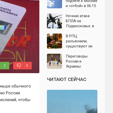
выборы: откуда
область: что
подлёте к Москве
растут слухи о
известно к 7
и «отбой» в 06:15
мобилизации
августа 2026 года
— что известно о
ночном налёте на
Ночная атака
Подмосковье
БПЛА на
Подмосковье: в
Волоколамском
округе сбиты
В РПЦ
воздушные цели
разъяснили,
существуют ли
продукты,
которые
Переговоры
православным
России и
2
0
нельзя есть даже
Украины:
вне поста
приблизилась ли
перспектива
ЧИТАЮТ СЕЙЧАС
завершения СВО
аньше обычного
— что известно
на 9 августа 2026
ню России.
года
ислений, чтобы