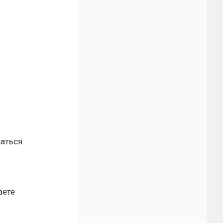
ваться
аете