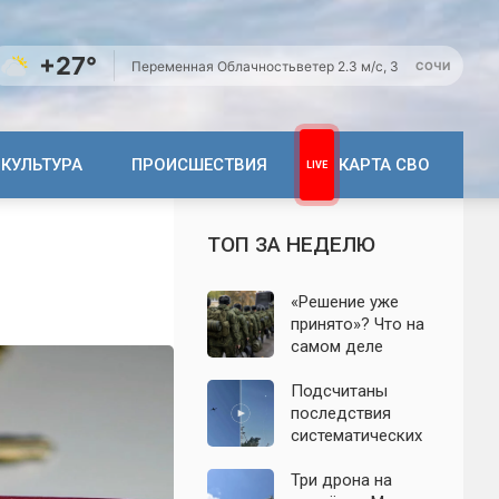
+27°
Переменная Облачность
ветер 2.3 м/с, З
СОЧИ
КУЛЬТУРА
ПРОИСШЕСТВИЯ
КАРТА СВО
ТОП ЗА НЕДЕЛЮ
«Решение уже
принято»? Что на
самом деле
известно о
мобилизации
Подсчитаны
осенью 2026
последствия
года. Указ № 419,
систематических
взломанный
атак БПЛА на
канал и осенние
Ленинградскую
Три дрона на