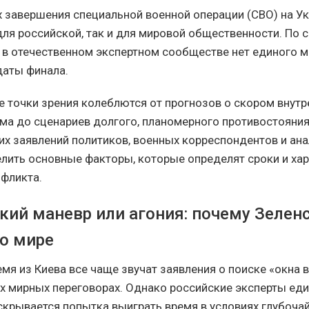
х завершения специальной военной операции (СВО) на Ук
ля российской, так и для мировой общественности. По 
 в отечественном экспертном сообществе нет единого м
даты финала.
точки зрения колеблются от прогнозов о скором внутр
ма до сценариев долгого, планомерного противостояния.
их заявлений политиков, военных корреспондентов и ан
лить основные факторы, которые определят сроки и хар
фликта.
кий маневр или агония: почему Зелен
 о мире
емя из Киева все чаще звучат заявления о поиске «окна
их мирных переговорах. Однако российские эксперты ед
скрывается попытка выиграть время в условиях глубоча