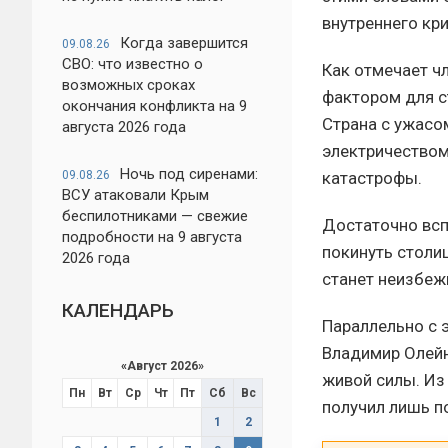
внутреннего кри
Когда завершится
09.08.26
СВО: что известно о
Как отмечает ч
возможных сроках
фактором для с
окончания конфликта на 9
Страна с ужасо
августа 2026 года
электричеством
Ночь под сиренами:
катастрофы.
09.08.26
ВСУ атаковали Крым
беспилотниками — свежие
Достаточно всп
подробности на 9 августа
покинуть столи
2026 года
станет неизбеж
КАЛЕНДАРЬ
Параллельно с 
Владимир Олейн
«
Август 2026
»
живой силы. Из
Пн
Вт
Ср
Чт
Пт
Сб
Вс
получил лишь п
1
2