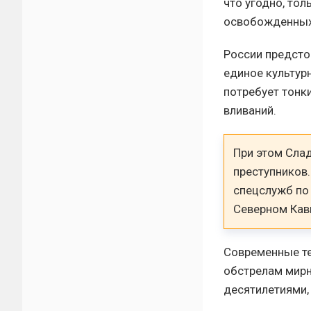
что угодно, то
освобожденных 
России предсто
единое культур
потребует тонк
вливаний.
При этом Сла
преступников
спецслужб по
Северном Кавк
Современные те
обстрелам мирн
десятилетиями,