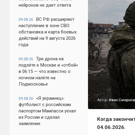
нейронов не дает ответа
ВС РФ расширяют
09.08.26
наступление в зоне СВО:
обстановка и карта боевых
действий на 9 августа 2026
года
Три дрона на
09.08.26
подлёте к Москве и «отбой»
в 06:15 — что известно о
ночном налёте на
Подмосковье
«Я украинец»:
09.08.26
Автор:
Иван Смирнов
футболист с российским
паспортом Мампасси уехал
из России и сделал
Когда закончит
заявление
04.06.2026.