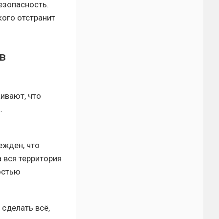
езопасность.
кого отстранит
в
ивают, что
.
ежден, что
 вся территория
остью
 сделать всё,