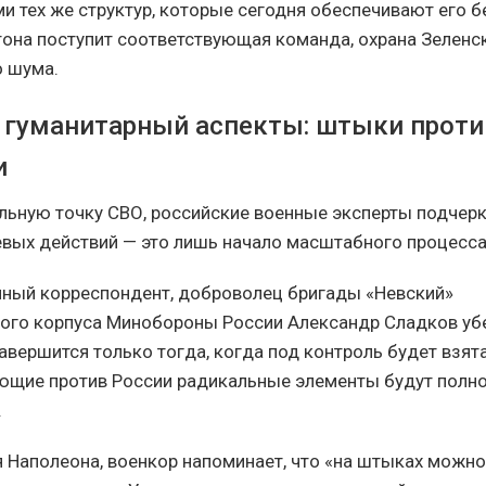
и тех же структур, которые сегодня обеспечивают его б
тона поступит соответствующая команда, охрана Зеленс
о шума.
 гуманитарный аспекты: штыки проти
и
ьную точку СВО, российские военные эксперты подчерк
вых действий — это лишь начало масштабного процесса
ный корреспондент, доброволец бригады «Невский»
го корпуса Минобороны России Александр Сладков уб
авершится только тогда, когда под контроль будет взята
ющие против России радикальные элементы будут полн
.
я Наполеона, военкор напоминает, что «на штыках можно