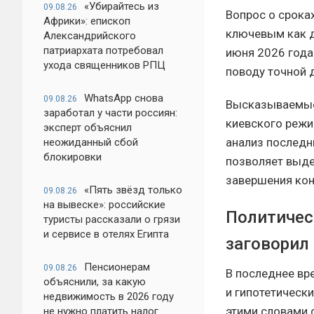
«Убирайтесь из
09.08.26
Вопрос о срока
Африки»: епископ
ключевым как д
Александрийского
патриархата потребовал
июня 2026 года
ухода священников РПЦ
поводу точной 
WhatsApp снова
09.08.26
Высказываемые 
заработал у части россиян:
киевского режи
эксперт объяснил
анализ последн
неожиданный сбой
блокировки
позволяет выде
завершения кон
«Пять звёзд только
09.08.26
на вывеске»: российские
Политичес
туристы рассказали о грязи
и сервисе в отелях Египта
заговорил
Пенсионерам
09.08.26
В последнее вр
объяснили, за какую
и гипотетическ
недвижимость в 2026 году
этими словами 
не нужно платить налог