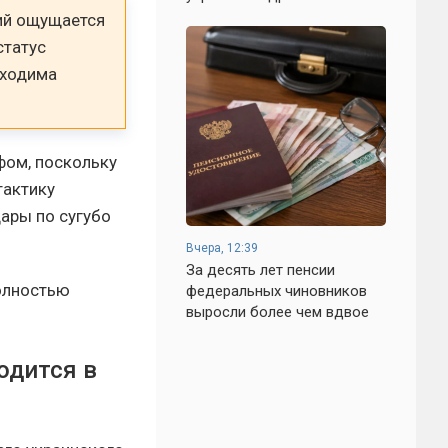
ний ощущается
статус
бходима
ом, поскольку
тактику
ары по сугубо
Вчера, 12:39
За десять лет пенсии
полностью
федеральных чиновников
выросли более чем вдвое
одится в