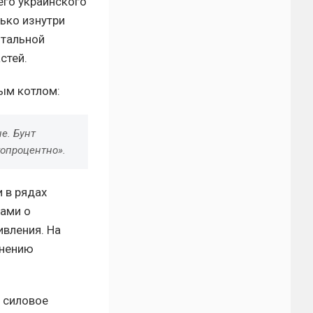
его украинского
лько изнутри
отальной
стей.
ым котлом:
е. Бунт
опроцентно».
и в рядах
ами о
ивления. На
мнению
 силовое