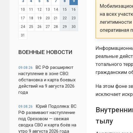
3
4
5
6
7
8
9
Мобилизацион
10
11
12
13
14
15
16
на всех участ
17
18
19
20
21
22
23
легитимности
24
25
26
27
28
29
30
оперативная 
31
Информационны
ВОЕННЫЕ НОВОСТИ
реальные дейст
тотального тер
ВС РФ расширяют
09.08.26
гражданским об
наступление в зоне СВО:
обстановка и карта боевых
На этом фоне з
действий на 9 августа 2026
года
исключает искр
Юрий Подоляка: ВС
09.08.26
Внутренний
РФ развивают наступление
под Ореховом — свежая
тылу
сводка СВО и карта боёв на
утро 9 августа 2026 года