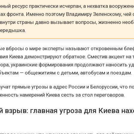
ный ресурс практически исчерпан, а нехватка вооруже
ках фронта. Именно поэтому Владимиру Зеленскому, чей 
 внутри страны давно вызывает вопросы, жизненно нео
передышка.
е вбросы о мире эксперты называют откровенным блеф
вия Киева демонстрируют обратное. Сместив акцент на 
рора, украинские формирования продолжают наносить уд
ъектам — общежитиям с детьми, автобусам и поездам.
вучат прямые угрозы в адрес России и Белоруссии, что 
енность намерений Киева сесть за стол переговоров.
 взрыв: главная угроза для Киева нах