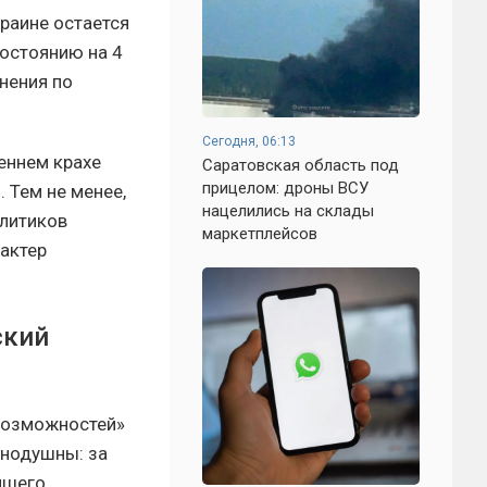
раине остается
состоянию на 4
нения по
Сегодня, 06:13
еннем крахе
Саратовская область под
прицелом: дроны ВСУ
 Тем не менее,
нацелились на склады
алитиков
маркетплейсов
актер
ский
 возможностей»
инодушны: за
йшего