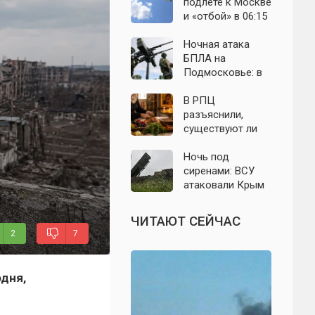
выборы: откуда
область: что
подлёте к Москве
растут слухи о
известно к 7
и «отбой» в 06:15
мобилизации
августа 2026 года
— что известно о
ночном налёте на
Ночная атака
Подмосковье
БПЛА на
Подмосковье: в
Волоколамском
округе сбиты
В РПЦ
воздушные цели
разъяснили,
существуют ли
продукты,
которые
Ночь под
православным
сиренами: ВСУ
нельзя есть даже
атаковали Крым
вне поста
беспилотниками
— свежие
ЧИТАЮТ СЕЙЧАС
подробности на 9
2
7
августа 2026 года
одня,