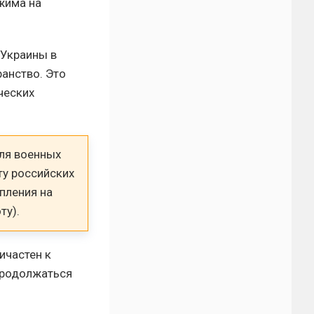
жима на
 Украины в
анство. Это
ческих
ля военных
ту российских
пления на
ту).
ичастен к
 продолжаться