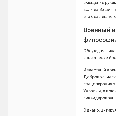
смещение рукам
Если из Вашинг
его без лишнег
Военный и
философи
Обсуждая финал
завершение бое
Известный воен
Добровольческо
спецоперация з
Украины, а вою
ликвидированы
Однако, цитиру