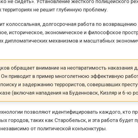
лько не сидеть». Установление жесткого полицейского ре
территориях не решит глубинную проблему.
ит колоссальная, долгосрочная работа по возвращению
ное, историческое, экономическое и философское простр
их дипломатических механизмов и масштабных экономи
дков обращает внимание на неотвратимость наказания д
. Он приводит в пример многолетнюю эффективную рабо
 поиску и задержанию террористов, совершавших престу
азе (включая нападения на Буденновск, Кизляр и 6-ю ро
хнологии позволяют идентифицировать каждого, кто пр
ых городов, таких как Старобельск, и эта работа будет
 независимо от политической конъюнктуры.