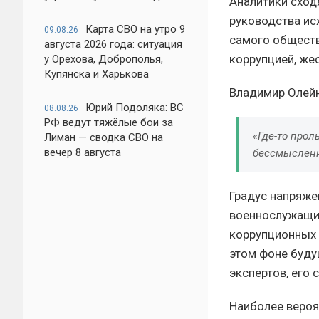
Аналитики сход
руководства ис
Карта СВО на утро 9
09.08.26
самого обществ
августа 2026 года: ситуация
коррупцией, же
у Орехова, Доброполья,
Купянска и Харькова
Владимир Олейн
Юрий Подоляка: ВС
08.08.26
РФ ведут тяжёлые бои за
«Где-то прол
Лиман — сводка СВО на
вечер 8 августа
бессмысленн
Градус напряжен
военнослужащих
коррупционных 
этом фоне буду
экспертов, его
Наиболее вероя