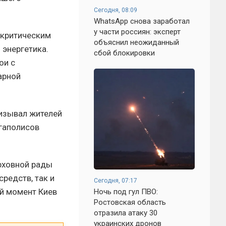
Сегодня, 08:09
WhatsApp снова заработал
у части россиян: эксперт
 критическим
объяснил неожиданный
 энергетика.
сбой блокировки
ои с
арной
ризывал жителей
егаполисов
рховной рады
редств, так и
Сегодня, 07:17
й момент Киев
Ночь под гул ПВО:
Ростовская область
отразила атаку 30
украинских дронов