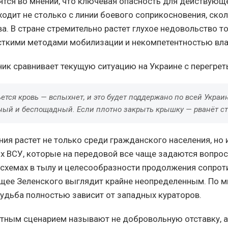
ятся во мнении, что ключевая опасность для действующ
ходит не столько с линии боевого соприкосновения, ско
а. В стране стремительно растет глухое недовольство т
сткими методами мобилизации и некомпетентностью вла
ик сравнивает текущую ситуацию на Украине с перегрет
ьется кровь — вспыхнет, и это будет поддержано по всей Украин
ый и беспощадный. Если плотно закрыть крышку — рванёт ст
ия растет не только среди гражданского населения, но 
 ВСУ, которые на передовой все чаще задаются вопрос
схемах в тылу и целесообразности продолжения сопрот
щее Зеленского выглядит крайне неопределенным. По 
 судьба полностью зависит от западных кураторов.
тным сценарием называют не добровольную отставку, а