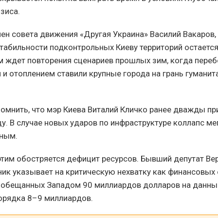
зиса.
лен совета движения «Другая Украина» Василий Вакаров,
табильности подконтрольных Киеву территорий остается
м ждет повторения сценариев прошлых зим, когда переб
 и отоплением ставили крупные города на грань гуманит
омнить, что мэр Киева Виталий Кличко ранее дважды п
цу. В случае новых ударов по инфраструктуре коллапс м
ным.
этим обостряется дефицит ресурсов. Бывший депутат Ве
ик указывает на критическую нехватку как финансовых с
 обещанных Западом 90 миллиардов долларов на данны
орядка 8–9 миллиардов.