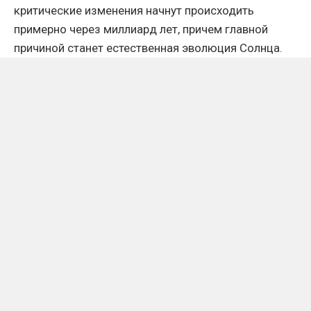
критические изменения начнут происходить
примерно через миллиард лет, причем главной
причиной станет естественная эволюция Солнца.
Речь не идет о внезапной космической катастрофе.
Изменения будут развиваться постепенно на
протяжении огромного по человеческим меркам
промежутка времени. По мере старения Солнца его
характеристики будут меняться, а Земля станет
получать все больше энергии.
Солнце станет ярче, а Земля —
горячее
Как объяснил Брайан Кокс, Солнце, подобно
другим звездам своего класса, постепенно
расходует запасы водорода в ядре. Именно