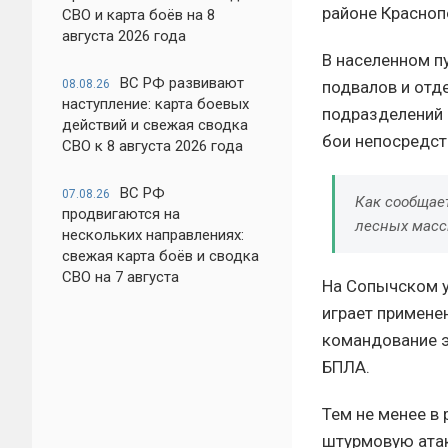
районе Красноп
СВО и карта боёв на 8
августа 2026 года
В населенном п
ВС РФ развивают
подвалов и отд
08.08.26
наступление: карта боевых
подразделений 
действий и свежая сводка
бои непосредст
СВО к 8 августа 2026 года
ВС РФ
07.08.26
Как сообщае
продвигаются на
лесных масси
нескольких направлениях:
свежая карта боёв и сводка
СВО на 7 августа
На Сопычском у
играет примене
командование э
БПЛА.
Тем не менее в
штурмовую атак