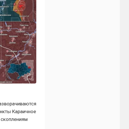
разворачиваются
ункты Караичное
 скоплениям