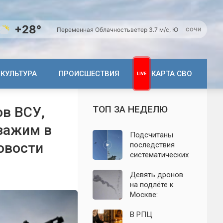
+28°
Переменная Облачность
ветер 3.7 м/с, Ю
СОЧИ
КУЛЬТУРА
ПРОИСШЕСТВИЯ
КАРТА СВО
ТОП ЗА НЕДЕЛЮ
ов ВСУ,
зажим в
Подсчитаны
овости
последствия
систематических
атак БПЛА на
Ленинградскую
Девять дронов
область: что
на подлёте к
известно к 7
Москве:
августа 2026 года
подробности
ночной атаки
В РПЦ