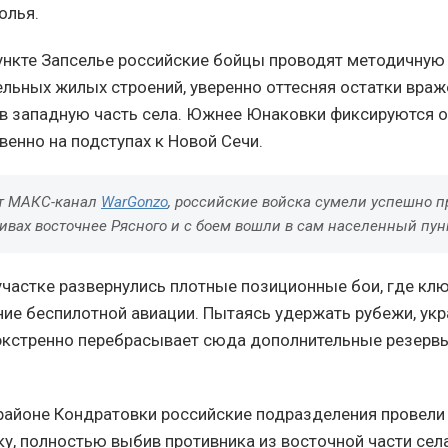
олья.
ункте Запселье российские бойцы проводят методичную
ельных жилых строений, уверенно оттесняя остатки враж
в западную часть села. Южнее Юнаковки фиксируются 
венно на подступах к Новой Сечи.
т МАКС-канал
WarGonzo
, российские войска сумели успешно п
вах восточнее Рясного и с боем вошли в сам населенный пун
частке развернулись плотные позиционные бои, где кл
ние беспилотной авиации. Пытаясь удержать рубежи, ук
кстренно перебрасывает сюда дополнительные резервы
 районе Кондратовки российские подразделения провел
у, полностью выбив противника из восточной части села