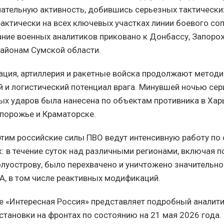
ательную активность, добившись серьезных тактических
актически на всех ключевых участках линии боевого со
ние военных аналитиков приковано к Донбассу, Запоро
айонам Сумской области.
ация, артиллерия и ракетные войска продолжают метод
 и логистический потенциал врага. Минувшей ночью се
х ударов была нанесена по объектам противника в Харь
апорожье и Краматорске.
этим российские силы ПВО ведут интенсивную работу п
: в течение суток над различными регионами, включая 
луострову, было перехвачено и уничтожено значительно
А, в том числе реактивных модификаций.
е «Интересная Россия» представляет подробный аналит
становки на фронтах по состоянию на 21 мая 2026 года.