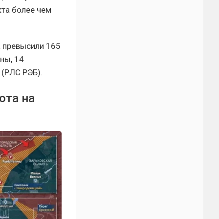
кта более чем
а превысили 165
ны, 14
(РЛС РЭБ).
ота на