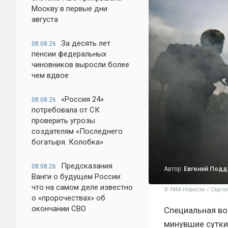
Москву в первые дни
августа
За десять лет
08.08.26
пенсии федеральных
чиновников выросли более
чем вдвое
«Россия 24»
08.08.26
потребовала от СК
проверить угрозы
создателям «Последнего
богатыря. Колобка»
Предсказания
08.08.26
Автор:
Евгений Под
Ванги о будущем России:
что на самом деле известно
© РИА Новости / Серге
о «пророчествах» об
окончании СВО
Специальная во
минувшие сутк