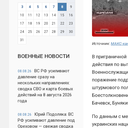
3
4
5
6
7
8
9
10
11
12
13
14
15
16
17
18
19
20
21
22
23
24
25
26
27
28
29
30
31
Источник:
МАКС-ка
ВОЕННЫЕ НОВОСТИ
В приграничной
действия по вы
ВС РФ усиливают
Военнослужащие
08.08.26
давление сразу на
поражение подр
нескольких направлениях:
штурмового пол
сводка СВО и карта боевых
Боестолкновени
действий на 8 августа 2026
года
Бачевск, Буняки
Юрий Подоляка: ВС
08.08.26
По данным с ме
РФ усиливают давление под
украинских нац
Ореховом — свежая сводка