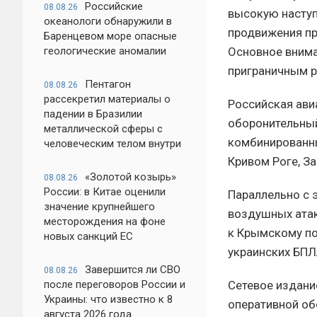
Российские
08.08.26
высокую наступ
океанологи обнаружили в
продвижения пр
Баренцевом море опасные
Основное внима
геологические аномалии
приграничным р
Пентагон
08.08.26
рассекретил материалы о
Российская ави
падении в Бразилии
оборонительный
металлической сферы с
комбинированны
человеческим телом внутри
Кривом Роге, З
«Золотой козырь»
08.08.26
России: в Китае оценили
Параллельно с 
значение крупнейшего
воздушных атак
месторождения на фоне
к Крымскому по
новых санкций ЕС
украинских БПЛ
Завершится ли СВО
08.08.26
Сетевое издани
после переговоров России и
Украины: что известно к 8
оперативной об
августа 2026 года