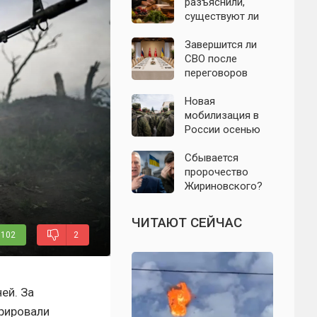
БПЛА 8 августа
разъяснили,
существуют ли
продукты,
которые
Завершится ли
православным
СВО после
нельзя есть даже
переговоров
вне поста
России и
Украины: что
Новая
известно к 8
мобилизация в
августа 2026 года
России осенью
2026 года: что
известно на 8
Сбывается
августа
пророчество
Жириновского?
Почему
Зеленский вновь
ЧИТАЮТ СЕЙЧАС
отказался от
102
2
выборов на
Украине
ей. За
рировали