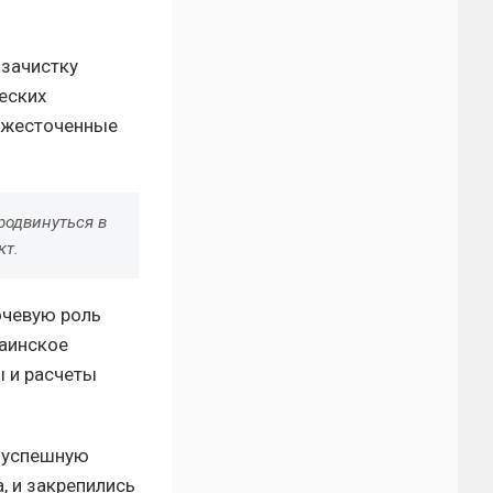
 зачистку
еских
ожесточенные
родвинуться в
кт.
ючевую роль
раинское
 и расчеты
и успешную
, и закрепились