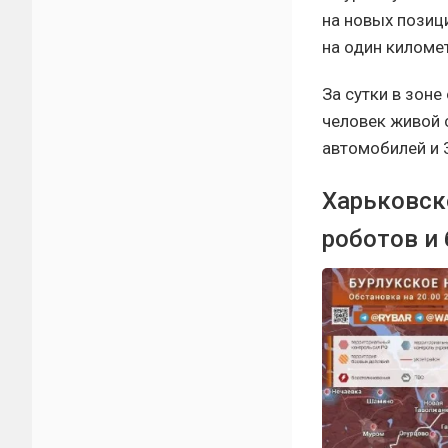
на новых позици
на один киломе
За сутки в зон
человек живой 
автомобилей и 
Харьковск
роботов и 