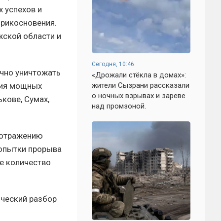
 успехов и
прикосновения.
жской области и
Сегодня, 10:46
ично уничтожать
«Дрожали стёкла в домах»:
рия мощных
жители Сызрани рассказали
о ночных взрывах и зареве
кове, Сумах,
над промзоной.
о отражению
попытки прорыва
е количество
ический разбор