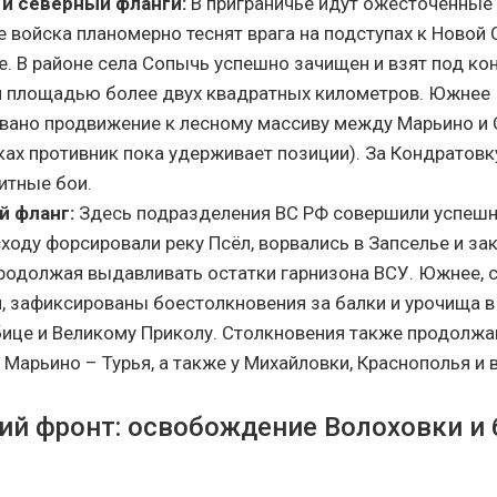
и северный фланги:
В приграничье идут ожесточённые 
 войска планомерно теснят врага на подступах к Новой 
. В районе села Сопычь успешно зачищен и взят под ко
и площадью более двух квадратных километров. Южнее
вано продвижение к лесному массиву между Марьино и 
ках противник пока удерживает позиции). За Кондратовк
итные бои.
й фланг:
Здесь подразделения ВС РФ совершили успешн
ходу форсировали реку Псёл, ворвались в Запселье и за
продолжая выдавливать остатки гарнизона ВСУ. Южнее, 
, зафиксированы боестолкновения за балки и урочища в
ице и Великому Приколу. Столкновения также продолжа
Марьино – Турья, а также у Михайловки, Краснополья и 
ий фронт: освобождение Волоховки и