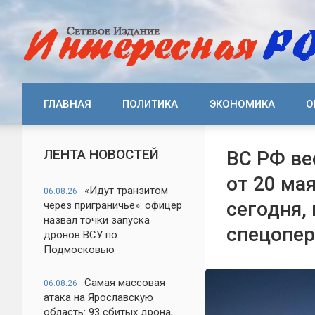
ГЛАВНАЯ
ПОЛИТИКА
ЭКОНОМИКА
О
ЛЕНТА НОВОСТЕЙ
ВС РФ ве
от 20 ма
«Идут транзитом
06.08.26
сегодня,
через приграничье»: офицер
назвал точки запуска
спецопе
дронов ВСУ по
Подмосковью
Самая массовая
06.08.26
атака на Ярославскую
область: 93 сбитых дрона,