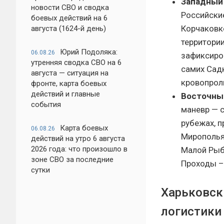
Западный 
новости СВО и сводка
Российские
боевых действий на 6
Корчаковке
августа (1624-й день)
территори
Юрий Подоляка:
06.08.26
зафиксиро
утренняя сводка СВО на 6
самих Сад
августа — ситуация на
кровопрол
фронте, карта боевых
действий и главные
Восточны
события
маневр — с
рубежах, 
Карта боевых
06.08.26
Мирополья
действий на утро 6 августа
2026 года: что произошло в
Малой Рыб
зоне СВО за последние
Проходы – 
сутки
Харьковск
логистики