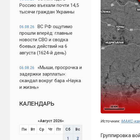
Россию въехали почти 14,5
тысячи граждан Украины
ВС РФ ощутимо
06.08.26
прошли вперёд: главные
новости СВО и сводка
боевых действий на 6
августа (1624-й день)
«Мыши, просрочка и
06.08.26
задержки зарплаты»:
скандал вокруг бара «Наука
и жизнь»
КАЛЕНДАРЬ
Источник:
МАКС-ка
«
Август 2026
»
Пн
Вт
Ср
Чт
Пт
Сб
Вс
Группировка во
1
2