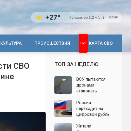
+27°
Ясно
ветер 3.2 м/с, З
СОЧИ
КУЛЬТУРА
ПРОИСШЕСТВИЯ
КАРТА СВО
ТОП ЗА НЕДЕЛЮ
сти СВО
аине
ВСУ пытаются
дронами
атаковать
территорию
Крыма: свежие
Россия
подробности
переходит на
налёта на
цифровой рубль:
сегодня,
почему новую
06.08.2026
систему сравнили
Жители