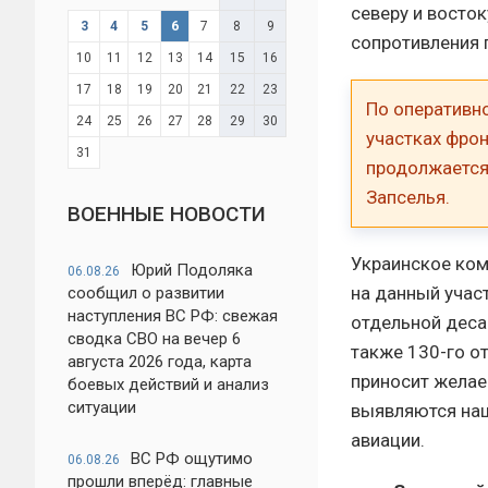
северу и восто
3
4
5
6
7
8
9
сопротивления 
10
11
12
13
14
15
16
17
18
19
20
21
22
23
По оперативн
24
25
26
27
28
29
30
участках фрон
31
продолжается
Запселья.
ВОЕННЫЕ НОВОСТИ
Украинское ком
Юрий Подоляка
06.08.26
на данный учас
сообщил о развитии
наступления ВС РФ: свежая
отдельной деса
сводка СВО на вечер 6
также 130-го о
августа 2026 года, карта
приносит жела
боевых действий и анализ
ситуации
выявляются наш
авиации.
ВС РФ ощутимо
06.08.26
прошли вперёд: главные