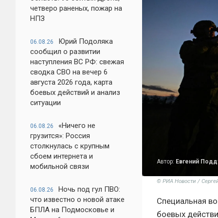
четверо раненых, пожар на
НПЗ
Юрий Подоляка
06.08.26
сообщил о развитии
наступления ВС РФ: свежая
сводка СВО на вечер 6
августа 2026 года, карта
боевых действий и анализ
ситуации
«Ничего не
06.08.26
грузится»: Россия
столкнулась с крупным
сбоем интернета и
Автор:
Евгений Под
мобильной связи
© РИА Новости / Серге
Ночь под гул ПВО:
06.08.26
что известно о новой атаке
Специальная во
БПЛА на Подмосковье и
боевых действи