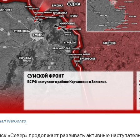
нал WarGonzo
йск «Север» продолжает развивать активные наступател