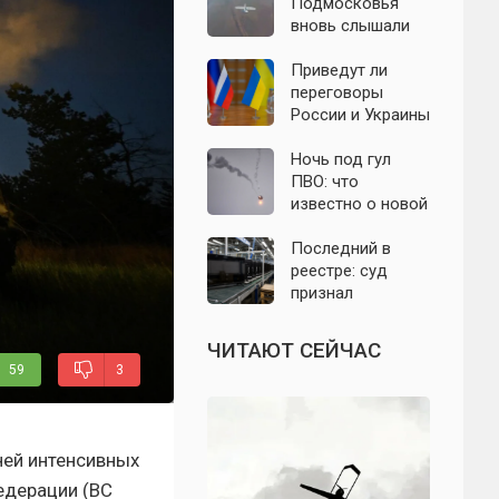
с моделью СССР
Подмосковья
вновь слышали
хлопки в небе:
что известно об
Приведут ли
отражении
переговоры
налёта БПЛА в
России и Украины
ночь на 6 августа
к завершению
СВО: что
Ночь под гул
известно на 6
ПВО: что
августа 2026
известно о новой
года? Последние
атаке БПЛА на
заявления
Подмосковье и
Последний в
политиков
Москву 6 августа
реестре: суд
признал
банкротом
единственного
ЧИТАЮТ СЕЙЧАС
российского
59
3
производителя
телевизоров
ней интенсивных
едерации (ВС