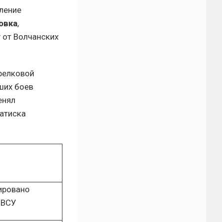
ление
овка
,
 от Волчанских
релковой
ших боев
енял
натиска
ировано
 ВСУ