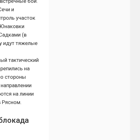
встречные бои.
Сечи и
нтроль участок
 Юнаковки
Садками (в
у идут тяжелые
ый тактический
крепились на
со стороны
 направлении
ются на линии
в Рясном.
 блокада