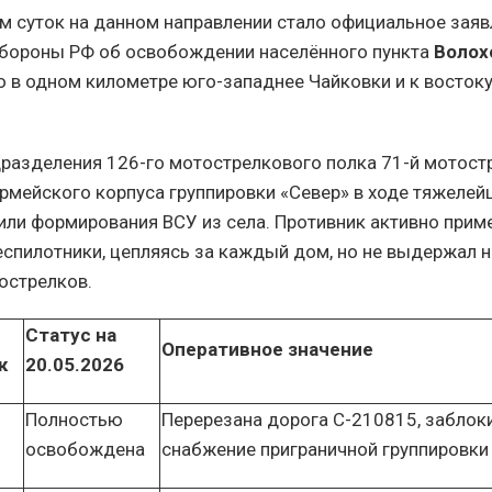
м суток на данном направлении стало официальное заяв
бороны РФ об освобождении населённого пункта
Волох
 в одном километре юго-западнее Чайковки и к востоку
азделения 126-го мотострелкового полка 71-й мотост
армейского корпуса группировки «Север» в ходе тяжелей
ли формирования ВСУ из села. Противник активно прим
еспилотники, цепляясь за каждый дом, но не выдержал 
острелков.
Статус на
Оперативное значение
к
20.05.2026
Полностью
Перерезана дорога С-210815, заблок
освобождена
снабжение приграничной группировки