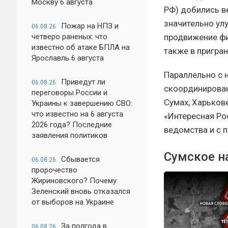
Москву 6 августа
РФ) добились в
значительно ул
Пожар на НПЗ и
06.08.26
продвижение фи
четверо раненых: что
известно об атаке БПЛА на
также в пригра
Ярославль 6 августа
Параллельно с 
Приведут ли
06.08.26
скоординирован
переговоры России и
Сумах, Харьков
Украины к завершению СВО:
что известно на 6 августа
«Интересная Ро
2026 года? Последние
ведомства и с 
заявления политиков
Сумское н
Сбывается
06.08.26
пророчество
Жириновского? Почему
Зеленский вновь отказался
от выборов на Украине
За полгода в
06.08.26