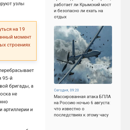
ируют узлы
работает ли Крымский мост
и безопасно ли ехать на
отдых
уться на 19
данный момент
лых строениях
 перебрасывает
 95-й
вой бригады, а
Сегодня, 09:20
оска не
Массированная атака БПЛА
нно
на Россию ночью 6 августа:
что известно о
 артиллерии и
последствиях к этому часу