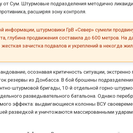
ку от Сум. Штурмовые подразделения методично ликвид
противника, расширяя зону контроля.
ой информации, штурмовики ГрВ «Север» сумели продвин
та, глубина продвижения составила до 600 метров. На 
 жесткая зачистка подвалов и укреплений в некогда жи
андование, осознавая критичность ситуации, экстренно
ток резервы из Донбасса. В бой брошены подразделения
нтно-штурмовой бригады, 10-й отдельной горно-штурмо
тдельного разведывательного батальона. Однако перебр
емого эффекта: выдвигающиеся колонны ВСУ своевреме
ей разведкой и уничтожаются массированными ударами