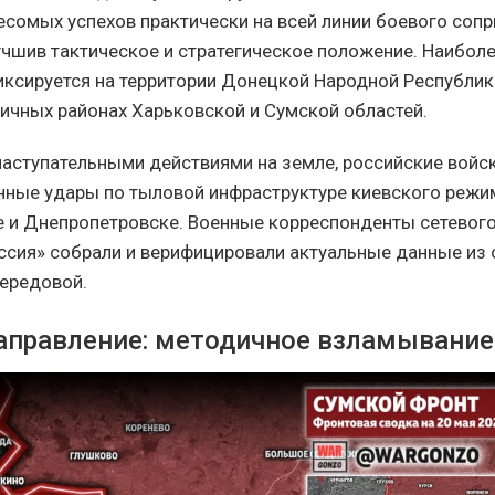
есомых успехов практически на всей линии боевого сопр
учшив тактическое и стратегическое положение. Наибол
ксируется на территории Донецкой Народной Республики
ничных районах Харьковской и Сумской областей.
наступательными действиями на земле, российские войс
ные удары по тыловой инфраструктуре киевского режим
е и Днепропетровске. Военные корреспонденты сетевог
ссия» собрали и верифицировали актуальные данные из
передовой.
аправление: методичное взламывани