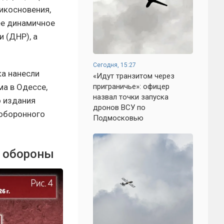
икосновения,
ее динамичное
 (ДНР), а
Сегодня, 15:27
ка нанесли
«Идут транзитом через
а в Одессе,
приграничье»: офицер
назвал точки запуска
о издания
дронов ВСУ по
 оборонного
Подмосковью
е обороны