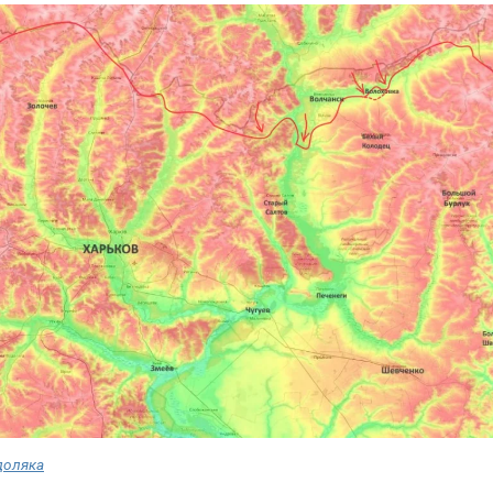
доляка