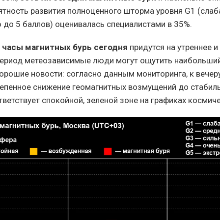
ятность развития полноценного шторма уровня G1 (слаба
 до 5 баллов) оценивалась специалистами в 35%.
е
часы магнитных бурь сегодня
придутся на утреннее и
период метеозависимые люди могут ощутить наибольши
хорошие новости: согласно данным мониторинга, к вечер
епенное снижение геомагнитных возмущений до стабил
тветствует спокойной, зеленой зоне на графиках космич