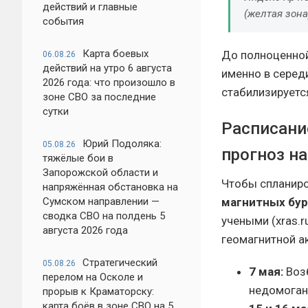
действий и главные
(желтая зона
события
Карта боевых
До полноценной
06.08.26
действий на утро 6 августа
именно в серед
2026 года: что произошло в
стабилизируетс
зоне СВО за последние
сутки
Расписани
Юрий Подоляка:
05.08.26
прогноз на
тяжёлые бои в
Запорожской области и
Чтобы спланиро
напряжённая обстановка на
Сумском направлении —
магнитных бу
сводка СВО на полдень 5
учеными (xras.r
августа 2026 года
геомагнитной ак
Стратегический
05.08.26
7 мая:
Возб
перелом на Осколе и
недомоган
прорыв к Краматорску:
карта боёв в зоне СВО на 5