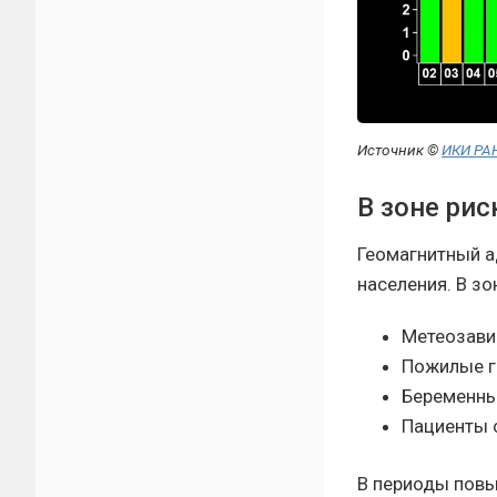
Источник ©
ИКИ РА
В зоне рис
Геомагнитный а
населения. В з
Метеозави
Пожилые г
Беременн
Пациенты 
В периоды повы