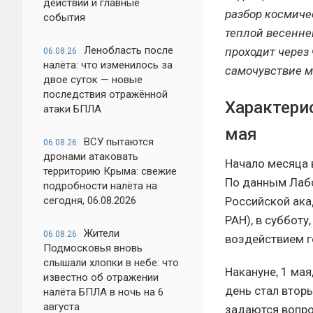
действий и главные
разбор космиче
события
теплой весенне
Ленобласть после
проходит через
06.08.26
налёта: что изменилось за
самочувствие 
двое суток — новые
последствия отражённой
Характери
атаки БПЛА
мая
ВСУ пытаются
06.08.26
дронами атаковать
Начало месяца 
территорию Крыма: свежие
По данным Лабо
подробности налёта на
сегодня, 06.08.2026
Российской ака
РАН), в субботу
Жители
06.08.26
воздействием г
Подмосковья вновь
слышали хлопки в небе: что
Накануне, 1 ма
известно об отражении
день стал втор
налёта БПЛА в ночь на 6
августа
задаются вопр