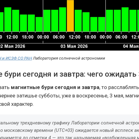
Н и ИСЗФ СО РАН
Лаборатория солнечной астрономии
бури сегодня и завтра: чего ожидать
вать
магнитные бури сегодня и завтра
, то расслаблять
чернее затишье субботы, уже в воскресенье, 3 мая, маг
вой характер.
тальному трехдневному графику Лаборатории солнечной астро
по московскому времени (UTC+03) ожидается новый всплеск а
однимется до отметки 4 — это так называемая «возбужденная 