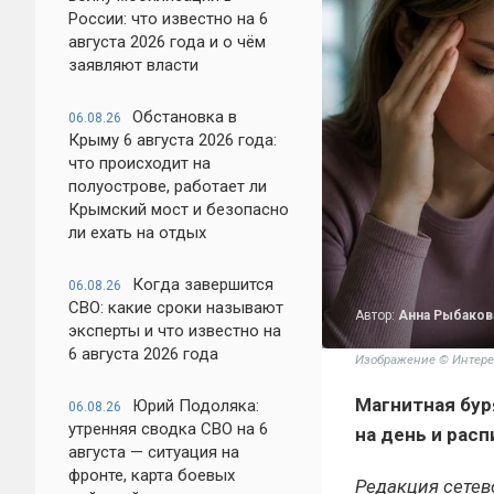
России: что известно на 6
августа 2026 года и о чём
заявляют власти
Обстановка в
06.08.26
Крыму 6 августа 2026 года:
что происходит на
полуострове, работает ли
Крымский мост и безопасно
ли ехать на отдых
Когда завершится
06.08.26
СВО: какие сроки называют
Автор:
Анна Рыбаков
эксперты и что известно на
6 августа 2026 года
Изображение © Интере
Магнитная буря
Юрий Подоляка:
06.08.26
утренняя сводка СВО на 6
на день и рас
августа — ситуация на
фронте, карта боевых
Редакция сетев