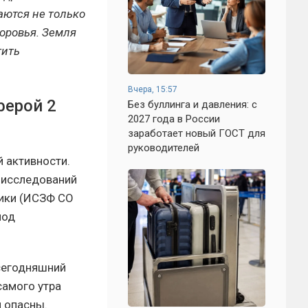
аются не только
оровья. Земля
тить
Вчера, 15:57
ферой 2
Без буллинга и давления: с
2027 года в России
заработает новый ГОСТ для
руководителей
 активности.
 исследований
зики (ИСЗФ СО
под
 сегодняшний
самого утра
 опасны.