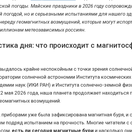
ской погоды. Майские праздники в 2026 году сопровожд
й погодой, но и серьезными испытаниями для нашего зд
 череду геомагнитных возмущений, которые могут испор
миллионам метеозависимых россиян.
стика дня: что происходит с магнитос
выдалось крайне неспокойным с точки зрения солнечной
ратории солнечной астрономии Института космических
демии наук (ИКИ РАН) и Института солнечно-земной фи
, 2 мая 2026 года, наша планета продолжает находиться 
еомагнитных возмущений.
я, приборами уже была зафиксирована магнитная буря, и
ым подряд испытанием на прочность. Многие читатели с 
осом,
есть ли сегодня магнитные бури
и насколько они