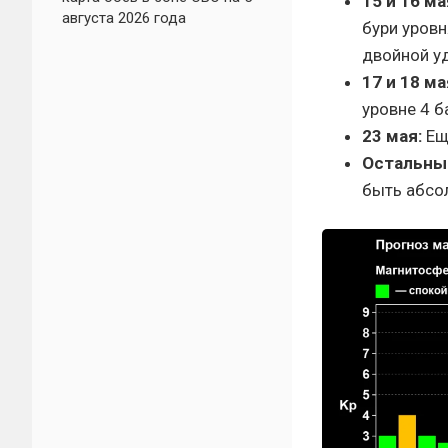
15 и 16 ма
августа 2026 года
бури уровн
двойной уд
17 и 18 ма
уровне 4 б
23 мая:
Еще
Остальны
быть абсол