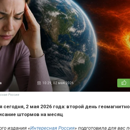
а
10:29, 02 мая 2026
сная Россия
 сегодня, 2 мая 2026 года: второй день геомагнитно
писание штормов на месяц
.
ого издания «
Интересная Россия
» подготовила для вас 