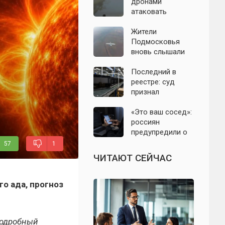
дронами
атаковать
территорию
Крыма: свежие
Жители
подробности
Подмосковья
налёта на
вновь слышали
сегодня,
хлопки в небе:
06.08.2026
что известно об
Последний в
отражении
реестре: суд
налёта БПЛА в
признал
ночь на 6 августа
банкротом
единственного
«Это ваш сосед»:
российского
россиян
производителя
предупредили о
телевизоров
новой схеме
57
1
мошенников с
ЧИТАЮТ СЕЙЧАС
опасными
файлами
го ада, прогноз
подробный