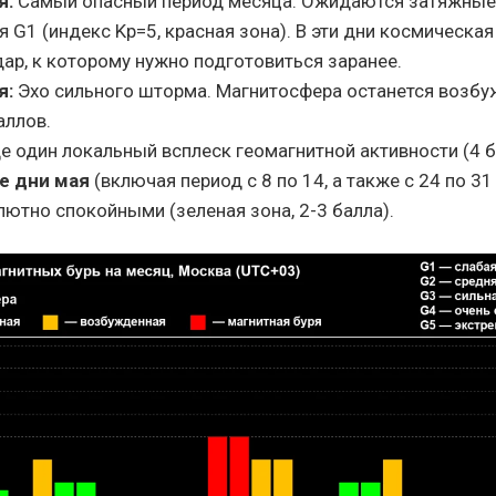
я:
Самый опасный период месяца. Ожидаются затяжные
я G1 (индекс Kp=5, красная зона). В эти дни космическая
ар, к которому нужно подготовиться заранее.
я:
Эхо сильного шторма. Магнитосфера останется возбу
аллов.
 один локальный всплеск геомагнитной активности (4 б
е дни мая
(включая период с 8 по 14, а также с 24 по 3
ютно спокойными (зеленая зона, 2-3 балла).