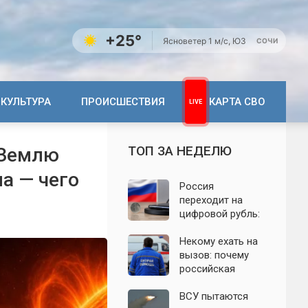
+25°
Ясно
ветер 1 м/с, ЮЗ
СОЧИ
КУЛЬТУРА
ПРОИСШЕСТВИЯ
КАРТА СВО
ТОП ЗА НЕДЕЛЮ
 Землю
а — чего
Россия
переходит на
цифровой рубль:
почему новую
систему сравнили
Некому ехать на
с моделью СССР
вызов: почему
российская
скорая теряет
бригады и врачей
ВСУ пытаются