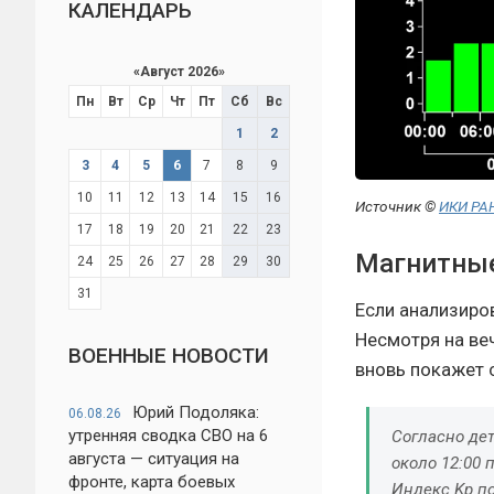
КАЛЕНДАРЬ
«
Август 2026
»
Пн
Вт
Ср
Чт
Пт
Сб
Вс
1
2
3
4
5
6
7
8
9
10
11
12
13
14
15
16
Источник ©
ИКИ РА
17
18
19
20
21
22
23
Магнитные 
24
25
26
27
28
29
30
31
Если анализиро
Несмотря на ве
ВОЕННЫЕ НОВОСТИ
вновь покажет с
Юрий Подоляка:
06.08.26
утренняя сводка СВО на 6
Согласно де
августа — ситуация на
около 12:00 
фронте, карта боевых
Индекс Kp п