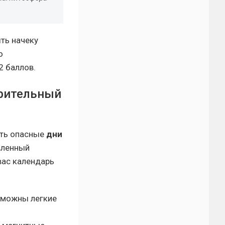
ыть начеку
о
2 баллов.
арительный
ать опасные
дни
авленный
вас календарь
зможны легкие