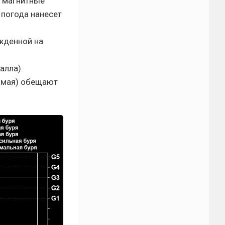
 магнитные
 погода нанесет
жденной на
алла).
1 мая) обещают