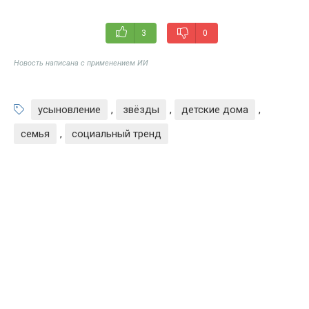
3
0
Новость написана с применением ИИ
усыновление
,
звёзды
,
детские дома
,
семья
,
социальный тренд