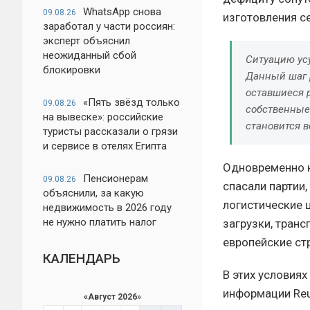
WhatsApp снова
09.08.26
изготовления с
заработал у части россиян:
эксперт объяснил
неожиданный сбой
Ситуацию усу
блокировки
Данный шаг 
оставшиеся 
«Пять звёзд только
09.08.26
собственные
на вывеске»: российские
становится в
туристы рассказали о грязи
и сервисе в отелях Египта
Одновременно н
Пенсионерам
09.08.26
спасали партии
объяснили, за какую
логистические 
недвижимость в 2026 году
не нужно платить налог
загрузки, тран
европейские ст
КАЛЕНДАРЬ
В этих условия
информации Reu
«
Август 2026
»