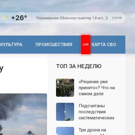
+26°
Переменная Облачность
ветер 1.9 м/с, З
СОЧИ
КУЛЬТУРА
ПРОИСШЕСТВИЯ
КАРТА СВО
ТОП ЗА НЕДЕЛЮ
у
«Решение уже
принято»? Что на
самом деле
известно о
мобилизации
Подсчитаны
осенью 2026
последствия
года. Указ № 419,
систематических
взломанный
атак БПЛА на
канал и осенние
Ленинградскую
Три дрона на