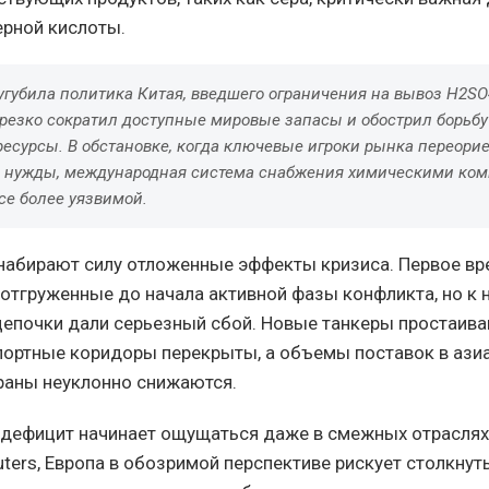
ерной кислоты.
губила политика Китая, введшего ограничения на вывоз H2SO4
резко сократил доступные мировые запасы и обострил борьбу
ресурсы. В обстановке, когда ключевые игроки рынка переори
 нужды, международная система снабжения химическими ко
се более уязвимой.
абирают силу отложенные эффекты кризиса. Первое вр
, отгруженные до начала активной фазы конфликта, но к 
цепочки дали серьезный сбой. Новые танкеры простаива
спортные коридоры перекрыты, а объемы поставок в азиа
раны неуклонно снижаются.
х дефицит начинает ощущаться даже в смежных отраслях
ters, Европа в обозримой перспективе рискует столкнуть