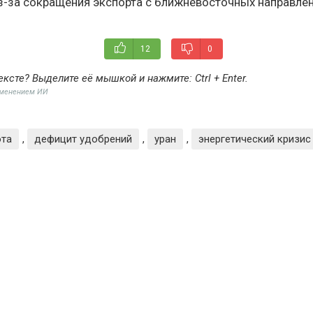
з-за сокращения экспорта с ближневосточных направлен
12
0
ексте? Выделите её мышкой и нажмите:
Ctrl + Enter
.
именением ИИ
ота
,
дефицит удобрений
,
уран
,
энергетический кризис