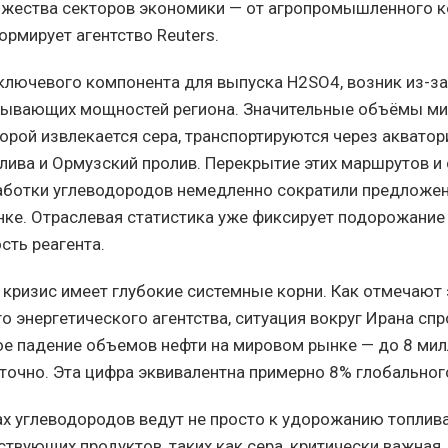
жества секторов экономики — от агропромышленного 
ормирует агентство Reuters.
ключевого компонента для выпуска H2SO4, возник из-за
ывающих мощностей региона. Значительные объёмы ми
торой извлекается сера, транспортируются через аквато
лива и Ормузский пролив. Перекрытие этих маршрутов и
ботки углеводородов немедленно сократили предложен
ке. Отраслевая статистика уже фиксирует подорожание
сть реагента.
 кризис имеет глубокие системные корни. Как отмечают
 энергетического агентства, ситуация вокруг Ирана сп
е падение объемов нефти на мировом рынке — до 8 ми
точно. Эта цифра эквивалентна примерно 8% глобальног
ах углеводородов ведут не просто к удорожанию топлива,
ствующих продуктов, таких как сера, критически важная