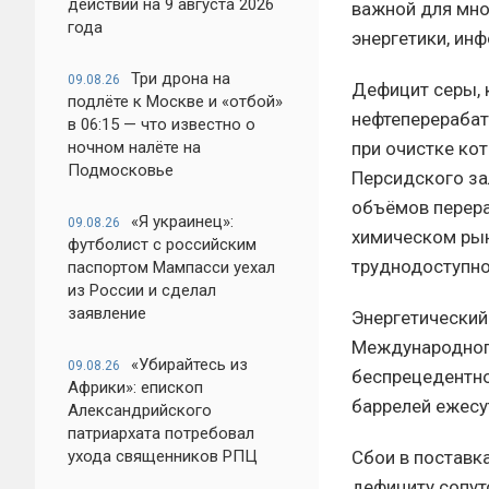
действий на 9 августа 2026
важной для мно
года
энергетики, инф
Три дрона на
09.08.26
Дефицит серы, 
подлёте к Москве и «отбой»
нефтеперерабат
в 06:15 — что известно о
при очистке ко
ночном налёте на
Подмосковье
Персидского за
объёмов перера
«Я украинец»:
09.08.26
химическом рын
футболист с российским
труднодоступно
паспортом Мампасси уехал
из России и сделал
заявление
Энергетический
Международного
«Убирайтесь из
09.08.26
беспрецедентно
Африки»: епископ
баррелей ежесу
Александрийского
патриархата потребовал
Сбои в поставк
ухода священников РПЦ
дефициту сопут