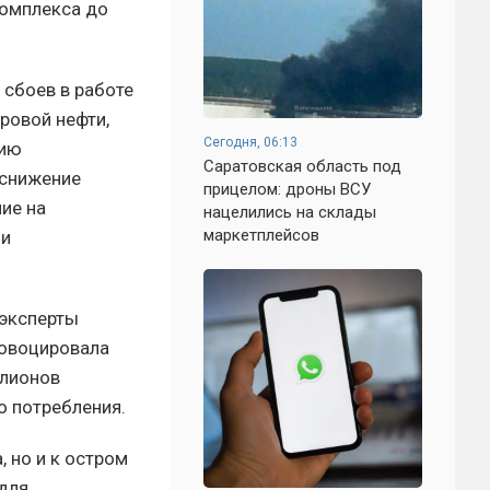
комплекса до
 сбоев в работе
ровой нефти,
Сегодня, 06:13
рию
Саратовская область под
 снижение
прицелом: дроны ВСУ
ие на
нацелились на склады
маркетплейсов
 и
 эксперты
ровоцировала
ллионов
о потребления.
 но и к остром
 для