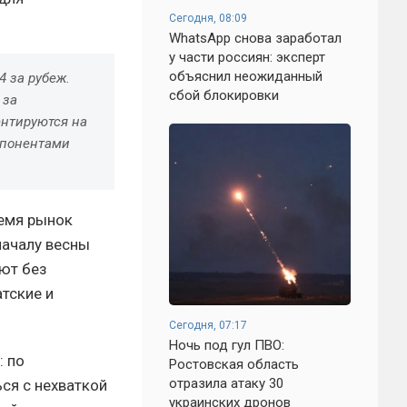
Сегодня, 08:09
WhatsApp снова заработал
у части россиян: эксперт
объяснил неожиданный
 за рубеж.
сбой блокировки
 за
ентируются на
мпонентами
емя рынок
началу весны
ют без
тские и
Сегодня, 07:17
Ночь под гул ПВО:
: по
Ростовская область
отразила атаку 30
ся с нехваткой
украинских дронов