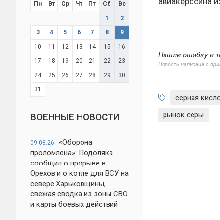
авиакеросина и
Пн
Вт
Ср
Чт
Пт
Сб
Вс
1
2
3
4
5
6
7
8
9
10
11
12
13
14
15
16
Нашли ошибку в т
17
18
19
20
21
22
23
Новость написана с пр
24
25
26
27
28
29
30
31
серная кисл
рынок серы
ВОЕННЫЕ НОВОСТИ
«Оборона
09.08.26
проломлена»: Подоляка
сообщил о прорыве в
Орехов и о котле для ВСУ на
севере Харьковщины,
свежая сводка из зоны СВО
и карты боевых действий