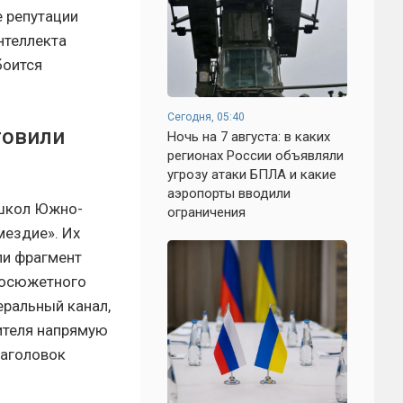
е репутации
нтеллекта
боится
Сегодня, 05:40
товили
Ночь на 7 августа: в каких
регионах России объявляли
угрозу атаки БПЛА и какие
аэропорты вводили
 школ Южно-
ограничения
мездие». Их
ли фрагмент
росюжетного
ральный канал,
ителя напрямую
Заголовок