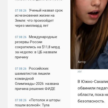
Ученый назвал срок
07.08.26
исчезновения жизни на
Земле: что произойдет
через миллиард лет
Международные
07.08.26
резервы России
сократились на $11,8 млрд
за неделю: в ЦБ назвали
причину
Автор:
Российских
07.08.26
ИИ
шахматистов лишили
командной
В Южно-Сахалин
Олимпиады-2026: названа
обвинили педаг
причина решения ФИДЕ
области, пока 
«Потолок и шторы
безопасность.
07.08.26
пошли волной»: Тула