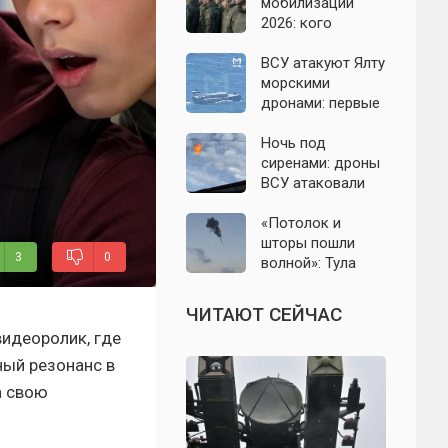
область: что
мобилизации
известно к 7
2026: кого
августа 2026 года
призовут и есть
ли реальные
ВСУ атакуют Ялту
признаки
морскими
дронами: первые
подробности на
сегодня,
Ночь под
07.08.2026
сиренами: дроны
ВСУ атаковали
Севастополь,
Евпаторию и
«Потолок и
район Сакской
шторы пошли
3
0
ТЭС
волной»: Тула
проснулась от
мощного хлопка
ЧИТАЮТ СЕЙЧАС
идеоролик, где
ный резонанс в
а свою