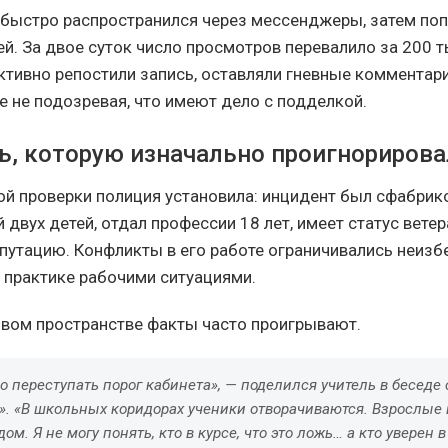
быстро распространился через мессенджеры, затем попа
ей. За двое суток число просмотров перевалило за 200 т
ктивно репостили запись, оставляли гневные комментар
е не подозревая, что имеют дело с подделкой.
ь, которую изначально проигнорирова
ой проверки полиция установила: инцидент был сфабрико
вух детей, отдал профессии 18 лет, имеет статус ветер
путацию. Конфликты в его работе ограничивались неиз
 практике рабочими ситуациями.
вом пространстве факты часто проигрывают.
 переступать порог кабинета», — поделился учитель в беседе
». «В школьных коридорах ученики отворачиваются. Взрослые
ом. Я не могу понять, кто в курсе, что это ложь… а кто уверен 