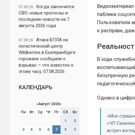
Видеоматериал 
Когда закончится
07.08.26
СВО: новые прогнозы и
паблики соцсет
последние новости на 7
Пользователи а
августа 2026 года
к расправе, даж
Атака БПЛА на
07.08.26
Реальност
логистический центр
Wildberries в Екатеринбурге:
В ходе служебн
горожане сообщили о
взрывах — что известно к
воспитывающий д
этому часу, 07.08.2026
безупречную ре
педагогической
КАЛЕНДАРЬ
Однако в цифро
«
Август 2026
»
Пн
Вт
Ср
Чт
Пт
Сб
Вс
«Мне страшно
1
2
«ЧП Сахалин
3
4
5
6
7
8
9
встреч взгляд