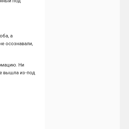
анный под
оба, а
не осознавали,
рмацию. Ни
не вышла из-под