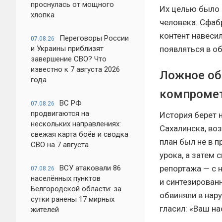
проснулась от мощного
Их целью было 
хлопка
человека. Сфаб
контент навесил
Переговоры России
07.08.26
появляться в о
и Украины приблизят
завершение СВО? Что
известно к 7 августа 2026
Ложное об
года
компроме
ВС РФ
07.08.26
продвигаются на
История берет 
нескольких направлениях:
Сахалинска, во
свежая карта боёв и сводка
план был не в 
СВО на 7 августа
урока, а затем
репортажа — с 
ВСУ атаковали 86
07.08.26
населённых пунктов
и синтезирован
Белгородской области: за
обвиняли в нар
сутки ранены 17 мирных
гласил: «Ваш н
жителей