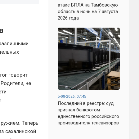
атаке БПЛА на Тамбовскую
область в ночь на 7 августа
2026 года
в
 различными
ддельных
гог говорит
Родители, не
ети
5-08-2026, 07:45
з
Последний в реестре: суд
признал банкротом
единственного российского
оружием. Теперь
производителя телевизоров
из сахалинской