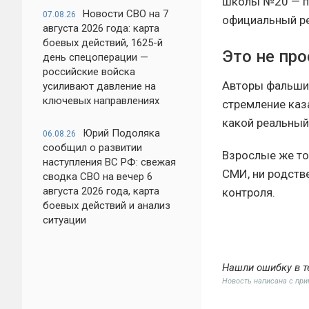
школы №20 — пе
Новости СВО на 7
07.08.26
официальный р
августа 2026 года: карта
боевых действий, 1625-й
Это не про
день спецоперации —
российские войска
Авторы фальшив
усиливают давление на
ключевых направлениях
стремление каза
какой реальный
Юрий Подоляка
06.08.26
сообщил о развитии
Взрослые же то
наступления ВС РФ: свежая
СМИ, ни родстве
сводка СВО на вечер 6
августа 2026 года, карта
контроля.
боевых действий и анализ
ситуации
Нашли ошибку в т
Новость написана с пр