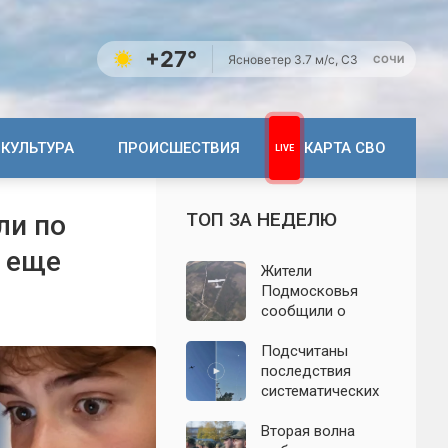
+27°
Ясно
ветер 3.7 м/с, СЗ
СОЧИ
КУЛЬТУРА
ПРОИСШЕСТВИЯ
КАРТА СВО
ТОП ЗА НЕДЕЛЮ
ли по
а еще
Жители
Подмосковья
сообщили о
новых взрывах:
обнародованы
Подсчитаны
подробности о
последствия
налёте
систематических
беспилотников 7
атак БПЛА на
августа
Ленинградскую
Вторая волна