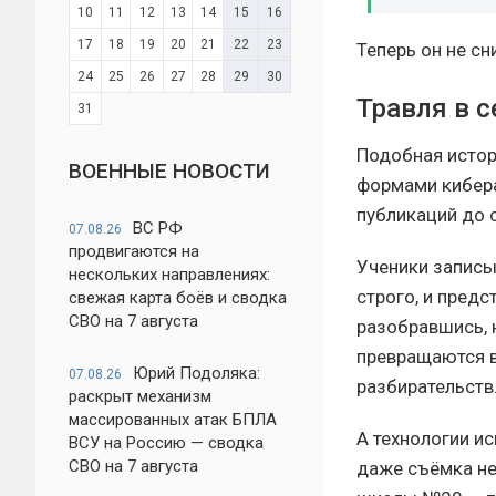
10
11
12
13
14
15
16
17
18
19
20
21
22
23
Теперь он не сн
24
25
26
27
28
29
30
Травля в с
31
Подобная истор
ВОЕННЫЕ НОВОСТИ
формами кибера
публикаций до 
ВС РФ
07.08.26
продвигаются на
Ученики записы
нескольких направлениях:
строго, и пред
свежая карта боёв и сводка
СВО на 7 августа
разобравшись, 
превращаются в
Юрий Подоляка:
07.08.26
разбирательств
раскрыт механизм
массированных атак БПЛА
А технологии и
ВСУ на Россию — сводка
СВО на 7 августа
даже съёмка не