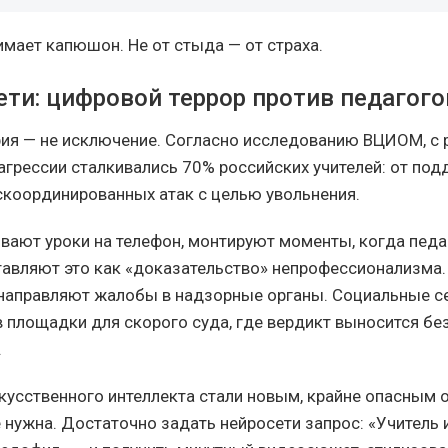
имает капюшон. Не от стыда — от страха.
ети: цифровой террор против педагого
ия — не исключение. Согласно исследованию ВЦИОМ, с
грессии сталкивались 70% российских учителей: от по
скоординированных атак с целью увольнения.
вают уроки на телефон, монтируют моменты, когда педа
ставляют это как «доказательство» непрофессионализма. 
направляют жалобы в надзорные органы. Социальные с
 площадки для скорого суда, где вердикт выносится бе
.
скусственного интеллекта стали новым, крайне опасным 
 нужна. Достаточно задать нейросети запрос: «Учитель 