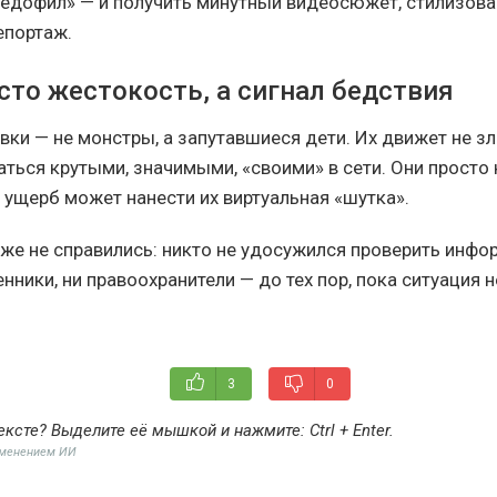
дофил» — и получить минутный видеосюжет, стилизов
епортаж.
сто жестокость, а сигнал бедствия
ки — не монстры, а запутавшиеся дети. Их движет не зл
ться крутыми, значимыми, «своими» в сети. Они просто 
 ущерб может нанести их виртуальная «шутка».
же не справились: никто не удосужился проверить инфо
нники, ни правоохранители — до тех пор, пока ситуация 
3
0
ексте? Выделите её мышкой и нажмите:
Ctrl + Enter
.
именением ИИ