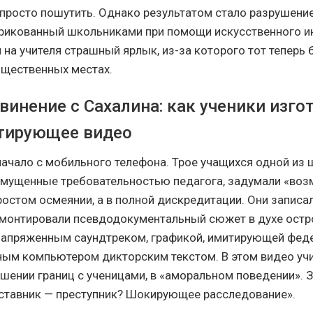
просто пошутить. Однако результатом стало разрушени
рикованный школьниками при помощи искусственного и
 на учителя страшный ярлык, из-за которого тот теперь 
бщественных местах.
винение с Сахалина: как ученики изго
тирующее видео
начало с мобильного телефона. Трое учащихся одной из
змущенные требовательностью педагога, задумали «воз
простом осмеянии, а в полной дискредитации. Они записа
 смонтировали псевдодокументальный сюжет в духе ост
напряженным саундтреком, графикой, имитирующей феде
ным компьютером дикторским текстом. В этом видео уч
ушении границ с ученицами, в «аморальном поведении». 
аставник — преступник? Шокирующее расследование».