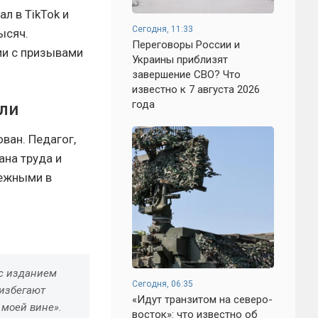
л в TikTok и
Сегодня, 11:33
ысяч.
Переговоры России и
ии с призывами
Украины приблизят
завершение СВО? Что
известно к 7 августа 2026
года
ли
ван. Педагог,
ана труда и
бежными в
 с изданием
Сегодня, 06:35
 избегают
«Идут транзитом на северо-
в моей вине».
восток»: что известно об