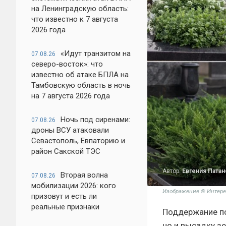
на Ленинградскую область:
что известно к 7 августа
2026 года
«Идут транзитом на
07.08.26
северо-восток»: что
известно об атаке БПЛА на
Тамбовскую область в ночь
на 7 августа 2026 года
Ночь под сиренами:
07.08.26
дроны ВСУ атаковали
Севастополь, Евпаторию и
район Сакской ТЭС
Автор:
Евгения Патан
Вторая волна
07.08.26
мобилизации 2026: кого
Изображение © Интере
призовут и есть ли
реальные признаки
Поддержание по
но и высадку з