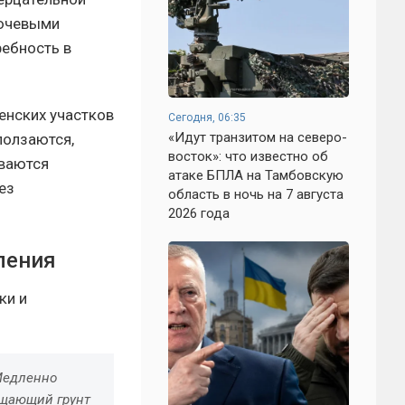
лючевыми
ребность в
енских участков
Сегодня, 06:35
«Идут транзитом на северо-
ползаются,
восток»: что известно об
ываются
атаке БПЛА на Тамбовскую
ез
область в ночь на 7 августа
2026 года
ления
ки и
Медленно
ищающий грунт