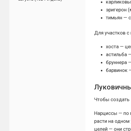
карликовый
эригерон 
тимьян — 
Для участков с
хоста — це
астильба 
бруннера —
барвинок —
Луковичны
Чтобы создать 
Нарциссы — по 
расти на одном 
целей — они ст