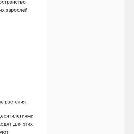
ространство
ых зарослей
е растения.
десятилетиями
ходят для этих
руют