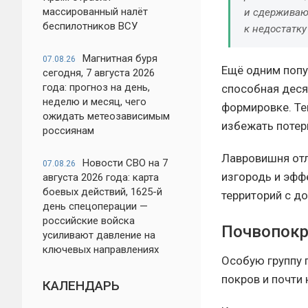
массированный налёт
и сдерживаю
беспилотников ВСУ
к недостатку
Магнитная буря
07.08.26
Ещё одним попу
сегодня, 7 августа 2026
года: прогноз на день,
способная деся
неделю и месяц, чего
формировке. Те
ожидать метеозависимым
избежать потери
россиянам
Лавровишня отл
Новости СВО на 7
07.08.26
изгородь и эфф
августа 2026 года: карта
боевых действий, 1625-й
территорий с д
день спецоперации —
российские войска
Почвопокр
усиливают давление на
ключевых направлениях
Особую группу
покров и почти
КАЛЕНДАРЬ