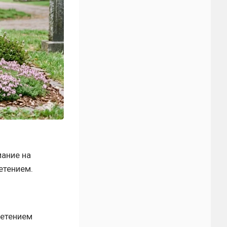
ание на
етением.
ветением