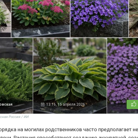
овская
13:16, 15 апреля 2026
сная Россия / ИИ
рядка на могилах родственников часто предполагает не
елени. Растения способствуют созданию аккуратной, со