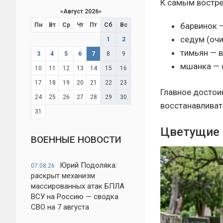
К самым востре
«
Август 2026
»
барвинок 
Пн
Вт
Ср
Чт
Пт
Сб
Вс
седум (оч
1
2
тимьян — 
3
4
5
6
7
8
9
мшанка — 
10
11
12
13
14
15
16
17
18
19
20
21
22
23
Главное достои
24
25
26
27
28
29
30
восстанавливат
31
Цветущие 
ВОЕННЫЕ НОВОСТИ
Юрий Подоляка:
07.08.26
раскрыт механизм
массированных атак БПЛА
ВСУ на Россию — сводка
СВО на 7 августа