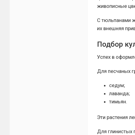
живописные цв
С тюльпанами ж
их внешняя прив
Подбор кул
Успех в оформл
Для песчаных г
седум;
лаванда;
тимьян.
Эти растения ле
Для глинистых 