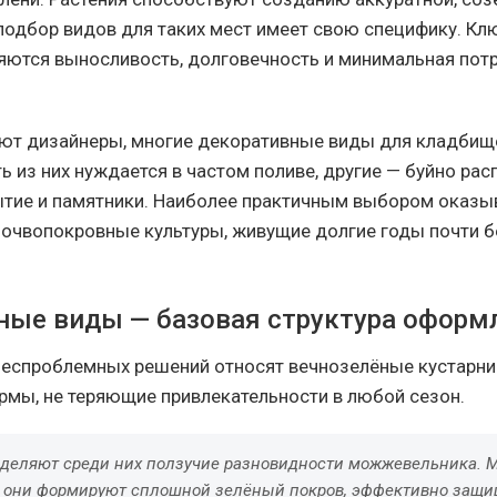
подбор видов для таких мест имеет свою специфику. К
яются выносливость, долговечность и минимальная пот
ют дизайнеры, многие декоративные виды для кладбищ
ть из них нуждается в частом поливе, другие — буйно рас
тие и памятники. Наиболее практичным выбором оказ
почвопокровные культуры, живущие долгие годы почти б
ные виды — базовая структура оформ
беспроблемных решений относят вечнозелёные кустарни
мы, не теряющие привлекательности в любой сезон.
деляют среди них ползучие разновидности можжевельника. 
, они формируют сплошной зелёный покров, эффективно защ