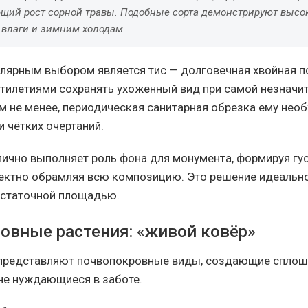
щий рост сорной травы. Подобные сорта демонстрируют высо
 влаги и зимним холодам.
лярным выбором является тис — долговечная хвойная п
тилетиями сохранять ухоженный вид при самой незначи
м не менее, периодическая санитарная обрезка ему нео
 чётких очертаний.
ично выполняет роль фона для монумента, формируя г
ектно обрамляя всю композицию. Это решение идеальн
остаточной площадью.
овные растения: «живой ковёр»
 представляют почвопокровные виды, создающие сплош
 не нуждающиеся в заботе.