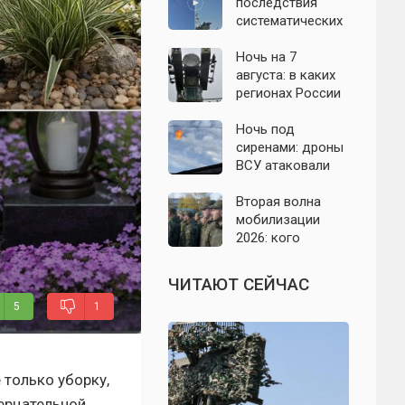
с моделью СССР
последствия
систематических
атак БПЛА на
Ленинградскую
Ночь на 7
область: что
августа: в каких
известно к 7
регионах России
августа 2026 года
объявляли угрозу
атаки БПЛА и
Ночь под
какие аэропорты
сиренами: дроны
вводили
ВСУ атаковали
ограничения
Севастополь,
Евпаторию и
Вторая волна
район Сакской
мобилизации
ТЭС
2026: кого
призовут и есть
ли реальные
ЧИТАЮТ СЕЙЧАС
признаки
5
1
 только уборку,
зерцательной