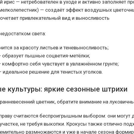
 ирис — нетребователен в уходе и активно заполняет п
(мелколепестник) — создаёт эффект воздушных цветочн
сочетает привлекательный вид и выносливость
 недостатком света:
нится за красоту листьев и теневыносливость;
— образует пышные соцветия-метёлки;
 комфортно себя чувствует в увлажнённом грунте;
 идеальное решение для тенистых уголков.
е культуры: яркие сезонные штрихи
ранневесенний цветник, обратите внимание на луковичны
праву считаются беспроигрышным выбором: они могут 
участке, не требуя выкопки. Крокусы также отлично под
ремительно размножаются и уже в начале сезона форми