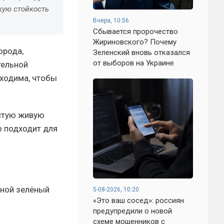
кую стойкость
Вчера, 10:56
Сбывается пророчество
Жириновского? Почему
орода,
Зеленский вновь отказался
от выборов на Украине
тельной
бходима, чтобы
устую живую
о подходит для
ной зелёный
5-08-2026, 10:20
«Это ваш сосед»: россиян
предупредили о новой
схеме мошенников с