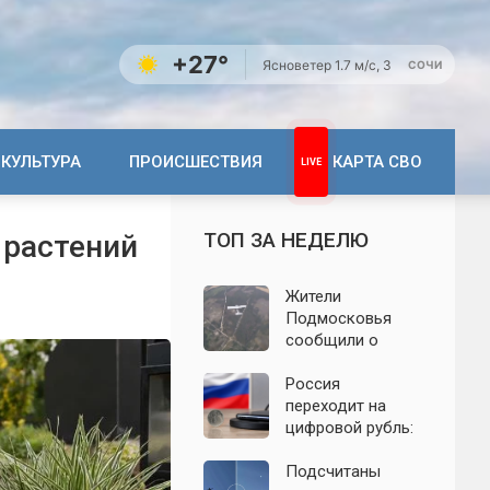
+27°
Ясно
ветер 1.7 м/с, З
СОЧИ
КУЛЬТУРА
ПРОИСШЕСТВИЯ
КАРТА СВО
ТОП ЗА НЕДЕЛЮ
 растений
Жители
Подмосковья
сообщили о
новых взрывах:
обнародованы
Россия
подробности о
переходит на
налёте
цифровой рубль:
беспилотников 7
почему новую
августа
систему сравнили
Подсчитаны