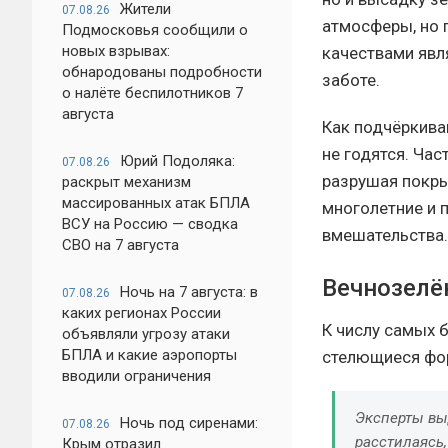
Жители
07.08.26
атмосферы, но 
Подмосковья сообщили о
новых взрывах:
качествами явл
обнародованы подробности
заботе.
о налёте беспилотников 7
августа
Как подчёркива
не годятся. Час
Юрий Подоляка:
07.08.26
разрушая покры
раскрыт механизм
массированных атак БПЛА
многолетние и 
ВСУ на Россию — сводка
вмешательства.
СВО на 7 августа
Вечнозелё
Ночь на 7 августа: в
07.08.26
каких регионах России
К числу самых 
объявляли угрозу атаки
БПЛА и какие аэропорты
стелющиеся фор
вводили ограничения
Эксперты вы
Ночь под сиренами:
07.08.26
расстилаясь
Крым отразил