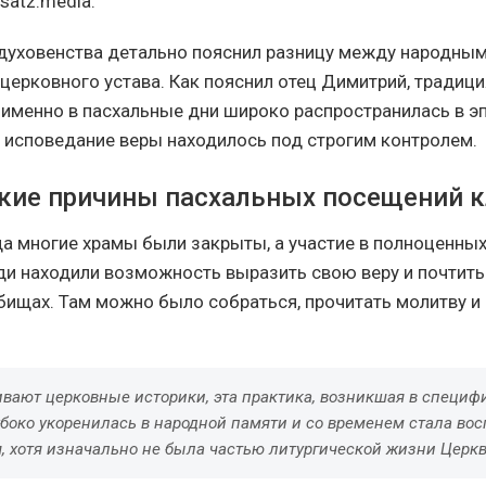
satz.media.
духовенства детально пояснил разницу между народны
церковного устава. Как пояснил отец Димитрий, традици
именно в пасхальные дни широко распространилась в эп
 исповедание веры находилось под строгим контролем.
кие причины пасхальных посещений 
гда многие храмы были закрыты, а участие в полноценны
ди находили возможность выразить свою веру и почтить
бищах. Там можно было собраться, прочитать молитву и
ивают церковные историки, эта практика, возникшая в специф
убоко укоренилась в народной памяти и со временем стала во
, хотя изначально не была частью литургической жизни Церкв