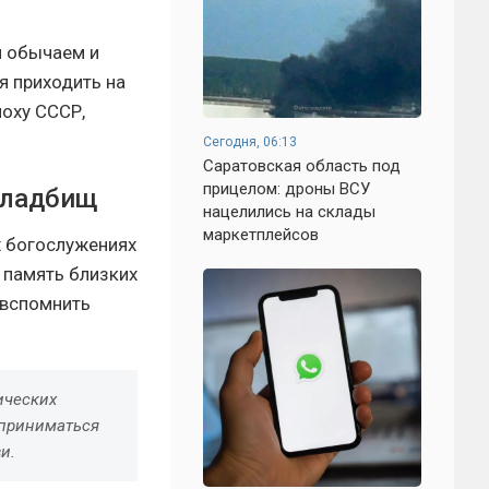
м обычаем и
я приходить на
оху СССР,
Сегодня, 06:13
Саратовская область под
прицелом: дроны ВСУ
кладбищ
нацелились на склады
маркетплейсов
х богослужениях
 память близких
 вспомнить
ических
сприниматься
и.