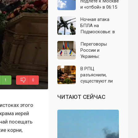
выборы: откуда
область: что
подлёте к Москве
растут слухи о
известно к 7
и «отбой» в 06:15
мобилизации
августа 2026 года
— что известно о
ночном налёте на
Ночная атака
Подмосковье
БПЛА на
Подмосковье: в
Волоколамском
округе сбиты
Переговоры
воздушные цели
России и
Украины:
приблизилась ли
перспектива
В РПЦ
завершения СВО
разъяснили,
1
0
— что известно
существуют ли
на 9 августа 2026
продукты,
года
которые
ЧИТАЮТ СЕЙЧАС
православным
истоках этого
нельзя есть даже
вне поста
храма иерей
ычай посещать
ие корни,