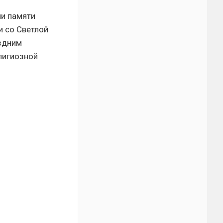
ни памяти
 со Светлой
оздним
лигиозной