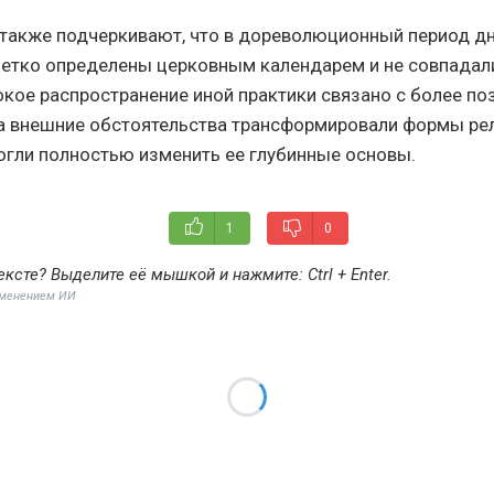
также подчеркивают, что в дореволюционный период д
етко определены церковным календарем и не совпадали
кое распространение иной практики связано с более п
а внешние обстоятельства трансформировали формы ре
могли полностью изменить ее глубинные основы.
1
0
ексте? Выделите её мышкой и нажмите:
Ctrl + Enter
.
именением ИИ