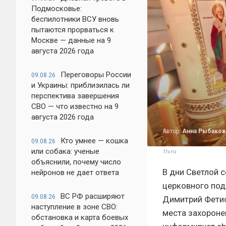
Подмосковье:
беспилотники ВСУ вновь
пытаются прорваться к
Москве — данные на 9
августа 2026 года
Переговоры России
09.08.26
и Украины: приблизилась ли
перспектива завершения
СВО — что известно на 9
августа 2026 года
Автор:
Анна Рыбаков
Кто умнее — кошка
09.08.26
или собака: ученые
1tv.ru
объяснили, почему число
В дни Светлой с
нейронов не дает ответа
церковного под
ВС РФ расширяют
09.08.26
Димитрий Фетис
наступление в зоне СВО:
места захороне
обстановка и карта боевых