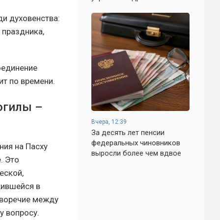
ди духовенства:
 праздника,
оединение
ит по времени.
огилы –
Вчера, 12:39
За десять лет пенсии
федеральных чиновников
ния на Пасху
выросли более чем вдвое
. Это
еской,
жившейся в
иворечие между
у вопросу.