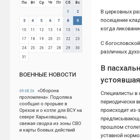
Пн
Вт
Ср
Чт
Пт
Сб
Вс
В церковных ра
1
2
посещение клад
3
4
5
6
7
8
9
когда ликовани
10
11
12
13
14
15
16
17
18
19
20
21
22
23
С богословской
24
25
26
27
28
29
30
различных духо
31
В пасхальн
ВОЕННЫЕ НОВОСТИ
устоявшая
«Оборона
09.08.26
Специалисты в 
проломлена»: Подоляка
периодически в
сообщил о прорыве в
происходит из-
Орехов и о котле для ВСУ на
севере Харьковщины,
предписывающей
свежая сводка из зоны СВО
прошлом столет
и карты боевых действий
уставной нормо