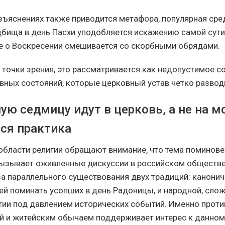
зъяснениях также приводится метафора, популярная сре
бища в день Пасхи уподобляется искажению самой сути
е о Воскресении смешивается со скорбными обрядами.
 точки зрения, это рассматривается как недопустимое с
вных состояний, которые церковный устав четко развод
ую седмицу идут в церковь, а не на м
ся практика
области религии обращают внимание, что тема поминове
ызывает оживленные дискуссии в российском обществе
за параллельного существования двух традиций: канонич
 поминать усопших в день Радоницы, и народной, сло
ии под давлением исторических событий. Именно прот
й и житейским обычаем поддерживает интерес к данном