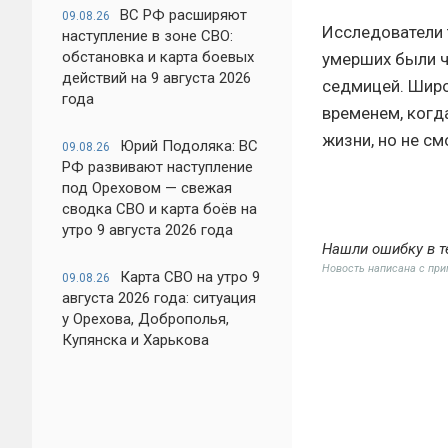
ВС РФ расширяют
09.08.26
Исследователи 
наступление в зоне СВО:
обстановка и карта боевых
умерших были ч
действий на 9 августа 2026
седмицей. Широ
года
временем, когд
жизни, но не с
Юрий Подоляка: ВС
09.08.26
РФ развивают наступление
под Ореховом — свежая
сводка СВО и карта боёв на
утро 9 августа 2026 года
Нашли ошибку в т
Новость написана с пр
Карта СВО на утро 9
09.08.26
августа 2026 года: ситуация
у Орехова, Доброполья,
Купянска и Харькова