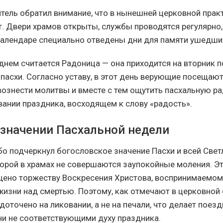
ель обратил внимание, что в нынешней церковной прак
т. Двери храмов открыты, службы проводятся регулярно, 
алендаре специально отведены дни для памяти ушедши
днем считается Радоница — она приходится на вторник п
пасхи. Согласно уставу, в этот день верующие посещаю
вознести молитвы и вместе с тем ощутить пасхальную рад
вании праздника, восходящем к слову «радость».
 значении Пасхальной недели
о подчеркнул богословское значение Пасхи и всей Свет
орой в храмах не совершаются заупокойные моления. Э
ено торжеству Воскресения Христова, воспринимаемом
жизни над смертью. Поэтому, как отмечают в церковной 
оточено на ликовании, а не на печали, что делает поез
ни не соответствующими духу праздника.