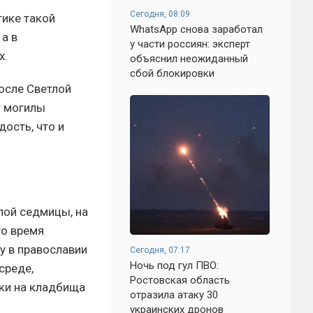
Сегодня, 08:09
тике такой
WhatsApp снова заработал
а в
у части россиян: эксперт
х.
объяснил неожиданный
сбой блокировки
осле Светлой
т могилы
ость, что и
лой седмицы, на
то время
у в православии
Сегодня, 07:17
Ночь под гул ПВО:
среде,
Ростовская область
дки на кладбища
отразила атаку 30
украинских дронов