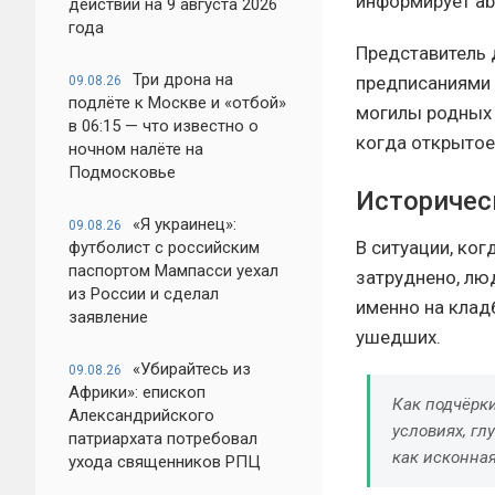
информирует ab
действий на 9 августа 2026
года
Представитель 
Три дрона на
предписаниями 
09.08.26
подлёте к Москве и «отбой»
могилы родных 
в 06:15 — что известно о
когда открытое
ночном налёте на
Подмосковье
Историчес
«Я украинец»:
09.08.26
В ситуации, ко
футболист с российским
паспортом Мампасси уехал
затруднено, лю
из России и сделал
именно на клад
заявление
ушедших.
«Убирайтесь из
09.08.26
Африки»: епископ
Как подчёрк
Александрийского
условиях, гл
патриархата потребовал
как исконная
ухода священников РПЦ