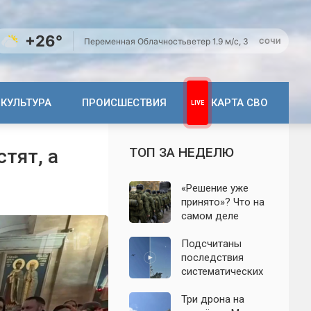
+26°
Переменная Облачность
ветер 1.9 м/с, З
СОЧИ
КУЛЬТУРА
ПРОИСШЕСТВИЯ
КАРТА СВО
ТОП ЗА НЕДЕЛЮ
тят, а
«Решение уже
принято»? Что на
самом деле
известно о
мобилизации
Подсчитаны
осенью 2026
последствия
года. Указ № 419,
систематических
взломанный
атак БПЛА на
канал и осенние
Ленинградскую
Три дрона на