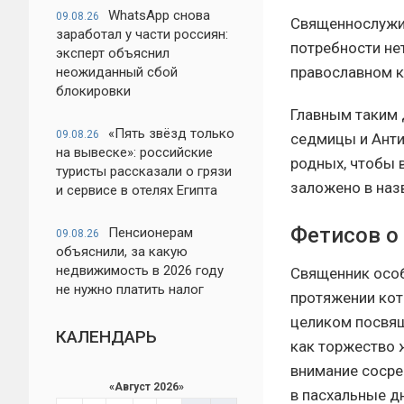
WhatsApp снова
09.08.26
Священнослужит
заработал у части россиян:
потребности не
эксперт объяснил
православном к
неожиданный сбой
блокировки
Главным таким 
«Пять звёзд только
09.08.26
седмицы и Анти
на вывеске»: российские
родных, чтобы 
туристы рассказали о грязи
заложено в наз
и сервисе в отелях Египта
Фетисов о
Пенсионерам
09.08.26
объяснили, за какую
недвижимость в 2026 году
Священник особ
не нужно платить налог
протяжении кот
целиком посвящ
КАЛЕНДАРЬ
как торжество 
внимание сосред
«
Август 2026
»
в пасхальные д