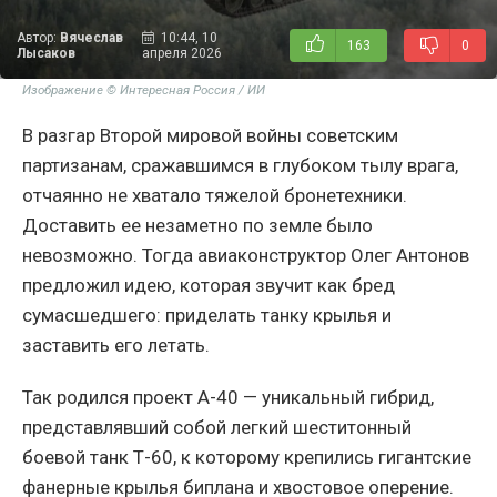
Автор:
Вячеслав
10:44, 10
163
0
Лысаков
апреля 2026
Изображение © Интересная Россия / ИИ
В разгар Второй мировой войны советским
партизанам, сражавшимся в глубоком тылу врага,
отчаянно не хватало тяжелой бронетехники.
Доставить ее незаметно по земле было
невозможно. Тогда авиаконструктор Олег Антонов
предложил идею, которая звучит как бред
сумасшедшего: приделать танку крылья и
заставить его летать.
Так родился проект А-40 — уникальный гибрид,
представлявший собой легкий шеститонный
боевой танк Т-60, к которому крепились гигантские
фанерные крылья биплана и хвостовое оперение.