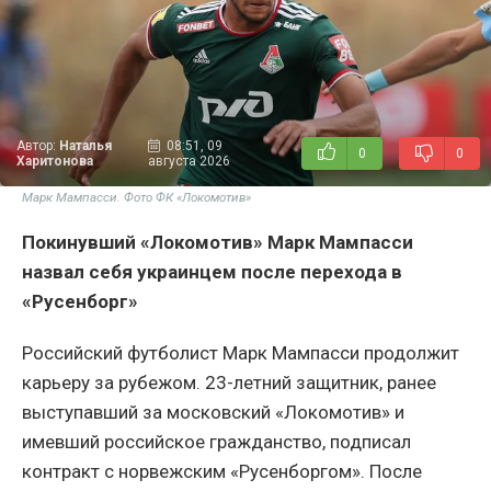
Автор:
Наталья
08:51, 09
0
0
Харитонова
августа 2026
Марк Мампасси. Фото ФК «Локомотив»
Покинувший «Локомотив» Марк Мампасси
назвал себя украинцем после перехода в
«Русенборг»
Российский футболист Марк Мампасси продолжит
карьеру за рубежом. 23-летний защитник, ранее
выступавший за московский «Локомотив» и
имевший российское гражданство, подписал
контракт с норвежским «Русенборгом». После