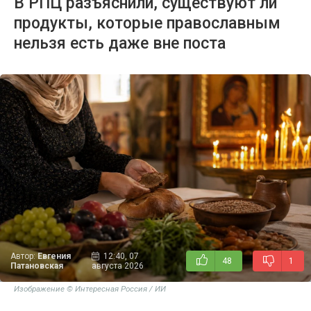
В РПЦ разъяснили, существуют ли
продукты, которые православным
нельзя есть даже вне поста
Автор:
Евгения
12:40, 07
48
1
Патановская
августа 2026
Изображение © Интересная Россия / ИИ