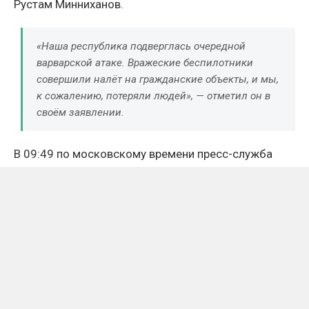
Рустам Минниханов.
«Наша республика подверглась очередной
варварской атаке. Вражеские беспилотники
совершили налёт на гражданские объекты, и мы,
к сожалению, потеряли людей», — отметил он в
своём заявлении.
В 09:49 по московскому времени пресс-служба
главы республики сообщила о 12 погибших и 39
пострадавших. Позднее число погибших выросло
до 13.
К 11:00 официальная сводка уточнила: погибли 13
человек, среди них один ребёнок, пострадали 48
человек — всем обратившимся оказывается
высококвалифицированная медицинская помощь.