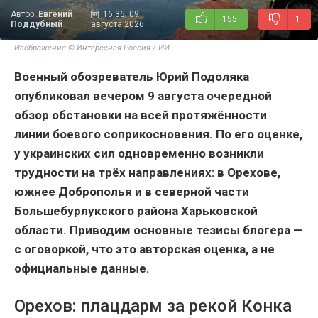
Автор:
Евгений
16:36, 09
155
1
Поддубный
августа 2026
Изображение © Интересная Россия / ИИ
Военный обозреватель Юрий Подоляка
опубликовал вечером 9 августа очередной
обзор обстановки на всей протяжённости
линии боевого соприкосновения. По его оценке,
у украинских сил одновременно возникли
трудности на трёх направлениях: в Орехове,
южнее Доброполья и в северной части
Большебурлукского района Харьковской
области. Приводим основные тезисы блогера —
с оговоркой, что это авторская оценка, а не
официальные данные.
Орехов: плацдарм за рекой Конка