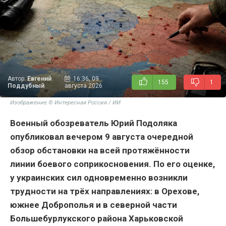
Автор:
Евгений
16:36, 09
155
1
Поддубный
августа 2026
Изображение © Интересная Россия / ИИ
Военный обозреватель Юрий Подоляка
опубликовал вечером 9 августа очередной
обзор обстановки на всей протяжённости
линии боевого соприкосновения. По его оценке,
у украинских сил одновременно возникли
трудности на трёх направлениях: в Орехове,
южнее Доброполья и в северной части
Большебурлукского района Харьковской