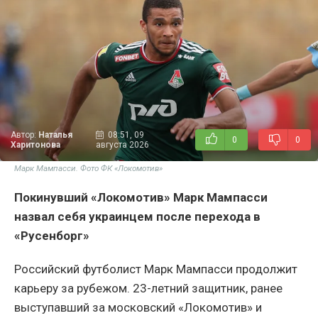
Автор:
Наталья
08:51, 09
0
0
Харитонова
августа 2026
Марк Мампасси. Фото ФК «Локомотив»
Покинувший «Локомотив» Марк Мампасси
назвал себя украинцем после перехода в
«Русенборг»
Российский футболист Марк Мампасси продолжит
карьеру за рубежом. 23-летний защитник, ранее
выступавший за московский «Локомотив» и