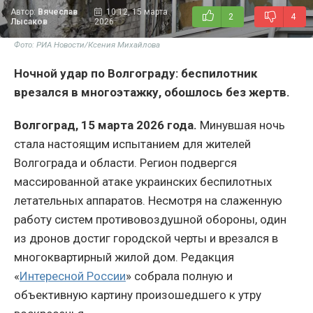
Автор:
Вячеслав
10:12, 15 марта
2
4
Лысаков
2026
Фото: РИА Новости/Ксения Михайлова
Ночной удар по Волгограду: беспилотник
врезался в многоэтажку, обошлось без жертв.
Волгоград, 15 марта 2026 года.
Минувшая ночь
стала настоящим испытанием для жителей
Волгограда и области. Регион подвергся
массированной атаке украинских беспилотных
летательных аппаратов. Несмотря на слаженную
работу систем противовоздушной обороны, один
из дронов достиг городской черты и врезался в
многоквартирный жилой дом. Редакция
«
Интересной России
» собрала полную и
объективную картину произошедшего к утру