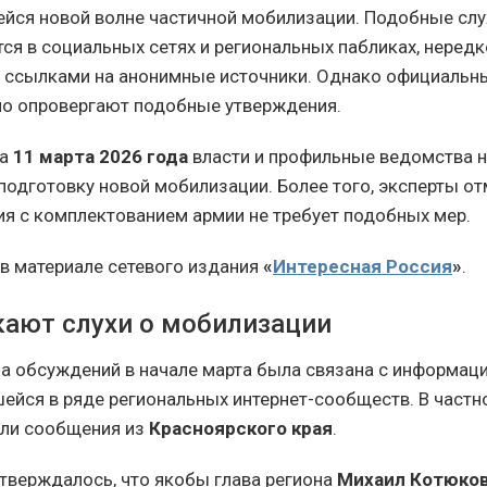
йся новой волне частичной мобилизации. Подобные слу
ся в социальных сетях и региональных пабликах, нередк
ссылками на анонимные источники. Однако официальн
о опровергают подобные утверждения.
на
11 марта 2026 года
власти и профильные ведомства 
одготовку новой мобилизации. Более того, эксперты от
ия с комплектованием армии не требует подобных мер.
в материале сетевого издания
«
Интересная Россия
»
.
кают слухи о мобилизации
а обсуждений в начале марта была связана с информаци
ейся в ряде региональных интернет-сообществ. В частн
али сообщения из
Красноярского края
.
утверждалось, что якобы глава региона
Михаил Котюко