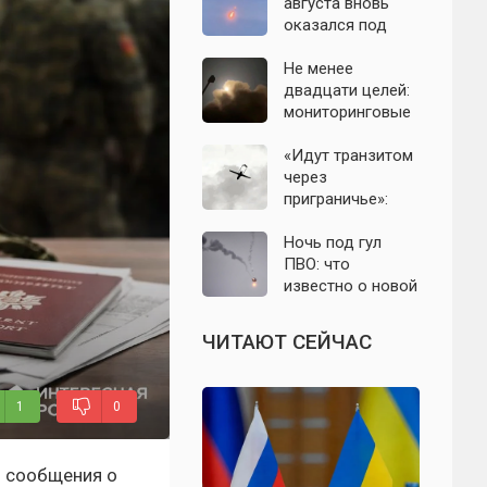
с моделью СССР
августа вновь
оказался под
угрозой атаки
беспилотников
Не менее
двадцати целей:
мониторинговые
каналы
сообщили о
«Идут транзитом
группе БПЛА на
через
подлёте к
приграничье»:
Подмосковью
офицер назвал
точки запуска
Ночь под гул
дронов ВСУ по
ПВО: что
Подмосковью
известно о новой
атаке БПЛА на
Подмосковье и
ЧИТАЮТ СЕЙЧАС
Москву 6 августа
1
0
я сообщения о