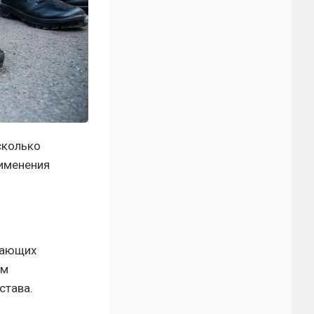
сколько
рименения
вающих
зм
става.