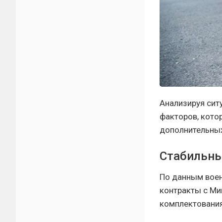
Анализируя сит
факторов, кото
дополнительны
Стабильны
По данным воен
контракты с Ми
комплектования