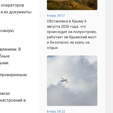
и операторов
 а их документы
Вчера, 08:57
Обстановка в Крыму 6
августа 2026 года: что
евожную
происходит на полуострове,
работает ли Крымский мост
и безопасно ли ехать на
отдых
влением. В
обные
ными.
о проверенным
амках
настроений в
Вчера, 08:22