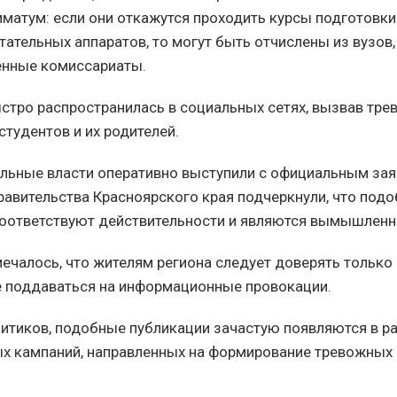
иматум: если они откажутся проходить курсы подготовк
тательных аппаратов, то могут быть отчислены из вузов,
енные комиссариаты.
тро распространилась в социальных сетях, вызвав тр
студентов и их родителей.
льные власти оперативно выступили с официальным зая
равительства Красноярского края подчеркнули, что под
оответствуют действительности и являются вымышлен
мечалось, что жителям региона следует доверять тольк
е поддаваться на информационные провокации.
итиков, подобные публикации зачастую появляются в р
 кампаний, направленных на формирование тревожных 