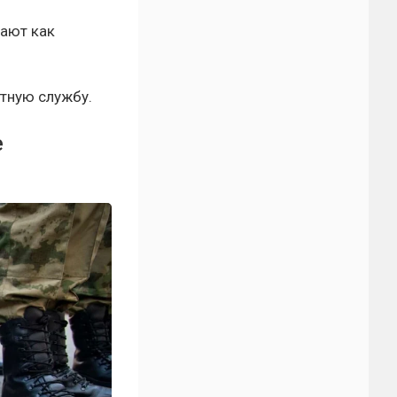
вают как
тную службу.
е