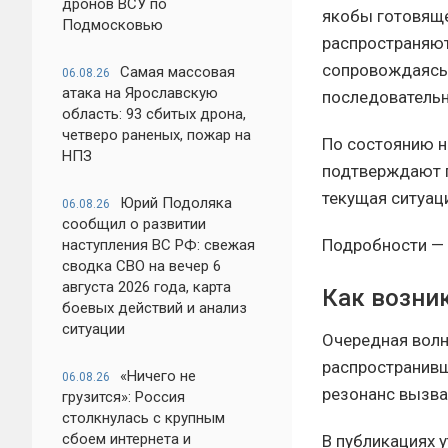
дронов ВСУ по
якобы готовяще
Подмосковью
распространяют
сопровождаясь 
Самая массовая
06.08.26
атака на Ярославскую
последовательн
область: 93 сбитых дрона,
четверо раненых, пожар на
По состоянию 
НПЗ
подтверждают п
текущая ситуац
Юрий Подоляка
06.08.26
сообщил о развитии
Подробности — 
наступления ВС РФ: свежая
сводка СВО на вечер 6
августа 2026 года, карта
Как возни
боевых действий и анализ
ситуации
Очередная волн
распространивш
«Ничего не
06.08.26
резонанс вызв
грузится»: Россия
столкнулась с крупным
сбоем интернета и
В публикациях 