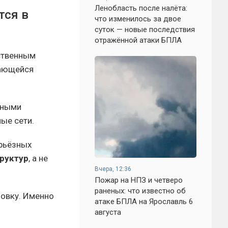
Ленобласть после налёта:
тся в
что изменилось за двое
суток — новые последствия
отражённой атаки БПЛА
ественным
жающейся
нными
ые сети.
рьёзных
руктур
, а не
Вчера, 12:36
Пожар на НПЗ и четверо
раненых: что известно об
новку. Именно
атаке БПЛА на Ярославль 6
августа