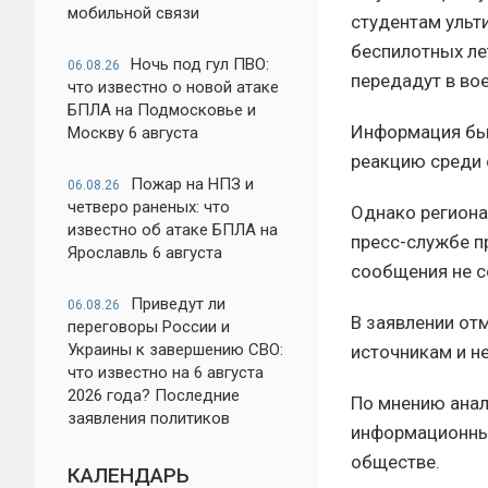
мобильной связи
студентам ульт
беспилотных ле
Ночь под гул ПВО:
06.08.26
передадут в во
что известно о новой атаке
БПЛА на Подмосковье и
Информация быс
Москву 6 августа
реакцию среди 
Пожар на НПЗ и
06.08.26
четверо раненых: что
Однако региона
известно об атаке БПЛА на
пресс-службе п
Ярославль 6 августа
сообщения не с
Приведут ли
06.08.26
В заявлении от
переговоры России и
Украины к завершению СВО:
источникам и н
что известно на 6 августа
2026 года? Последние
По мнению анал
заявления политиков
информационных
обществе.
КАЛЕНДАРЬ