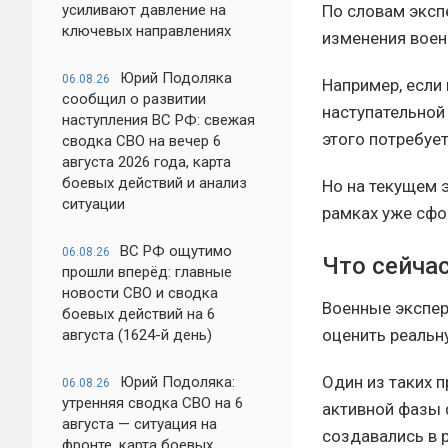
усиливают давление на
По словам эксп
ключевых направлениях
изменения воен
Юрий Подоляка
06.08.26
Например, если
сообщил о развитии
наступательной
наступления ВС РФ: свежая
этого потребуе
сводка СВО на вечер 6
августа 2026 года, карта
боевых действий и анализ
Но на текущем э
ситуации
рамках уже сфо
ВС РФ ощутимо
06.08.26
Что сейча
прошли вперёд: главные
новости СВО и сводка
Военные экспер
боевых действий на 6
оценить реальн
августа (1624-й день)
Один из таких 
Юрий Подоляка:
06.08.26
утренняя сводка СВО на 6
активной фазы 
августа — ситуация на
создавались в 
фронте, карта боевых