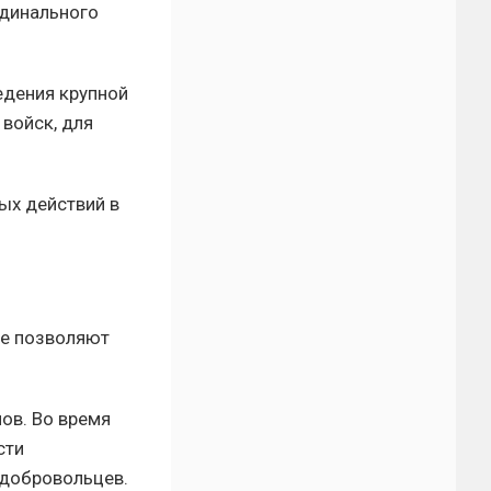
рдинального
едения крупной
 войск, для
вых действий в
ые позволяют
ов. Во время
сти
 добровольцев.