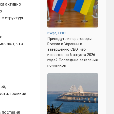
хи активно
о
ые структуры
Вчера, 11:09
не
Приведут ли переговоры
мечают, что
России и Украины к
завершению СВО: что
известно на 6 августа 2026
года? Последние заявления
политиков
ей,
ости, громкий
в
поставил