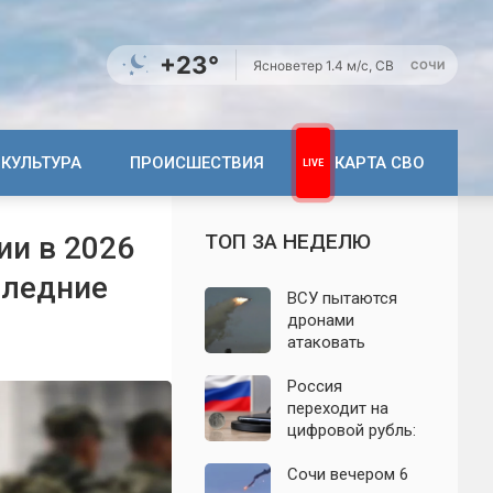
+23°
Ясно
ветер 1.4 м/с, СВ
СОЧИ
КУЛЬТУРА
ПРОИСШЕСТВИЯ
КАРТА СВО
ТОП ЗА НЕДЕЛЮ
ии в 2026
следние
ВСУ пытаются
дронами
атаковать
территорию
Крыма: свежие
Россия
подробности
переходит на
налёта на
цифровой рубль:
сегодня,
почему новую
06.08.2026
систему сравнили
Сочи вечером 6