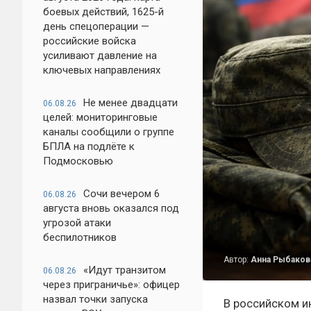
боевых действий, 1625-й
день спецоперации —
российские войска
усиливают давление на
ключевых направлениях
Не менее двадцати
06.08.26
целей: мониторинговые
каналы сообщили о группе
БПЛА на подлёте к
Подмосковью
Сочи вечером 6
06.08.26
августа вновь оказался под
угрозой атаки
беспилотников
Автор:
Анна Рыбаков
«Идут транзитом
06.08.26
через приграничье»: офицер
назвал точки запуска
В российском и