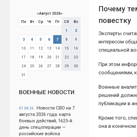
Почему те
«
Август 2026
»
повестку
Пн
Вт
Ср
Чт
Пт
Сб
Вс
1
2
Эксперты счита
3
4
5
6
7
8
9
интересом обще
10
11
12
13
14
15
16
специальной во
17
18
19
20
21
22
23
При этом инфо
24
25
26
27
28
29
30
сообщениями, к
31
Военные аналит
ВОЕННЫЕ НОВОСТИ
решений долж
публикации в а
Новости СВО на 7
07.08.26
августа 2026 года: карта
Кроме того, сп
боевых действий, 1625-й
она в конечном
день спецоперации —
российские войска