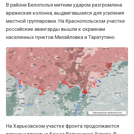
В районе Белополья метким ударом разгромлена
вражеская колонна, выдвигавшаяся для усиления
местной группировки. На Краснопольском участке
российские авангарды вышли к окраинам
населенных пунктов Михайловка и Таратутино.
На Харьковском участке фронта продолжаются
вязкие и тяжелые бои за Волчанские Хутора. В