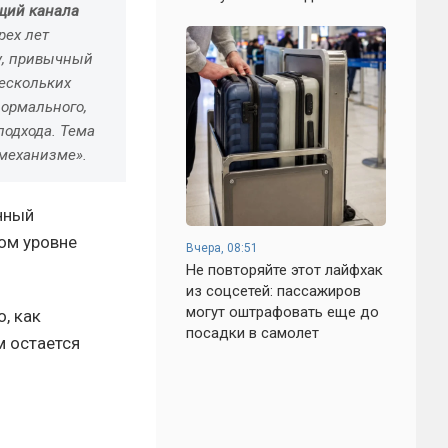
ущий канала
рех лет
у, привычный
нескольких
формального,
подхода. Тема
 механизме».
нный
ком уровне
Вчера, 08:51
Не повторяйте этот лайфхак
из соцсетей: пассажиров
могут оштрафовать еще до
, как
посадки в самолет
м остается