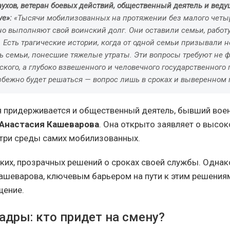
ухов, ветеран боевых действий, общественный деятель и вед
ve»:
«Тысячи мобилизованных на протяжении без малого четы
но выполняют свой воинский долг. Они оставили семьи, работ
 Есть трагические истории, когда от одной семьи призывали 
ть семьи, понесшие тяжелые утраты. Эти вопросы требуют не 
кого, а глубоко взвешенного и человечного государственного 
збежно будет решаться — вопрос лишь в сроках и выверенном
 придерживается и общественный деятель, бывший вое
Анастасия Кашеварова
. Она открыто заявляет о высо
три среды самих мобилизованных.
ких, прозрачных решений о сроках своей службы. Однако
ашеварова, ключевым барьером на пути к этим решения
щение.
адры: кто придет на смену?