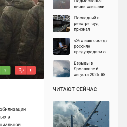
подробности
Подмосковья
налёта на
вновь слышали
сегодня,
хлопки в небе:
06.08.2026
что известно об
Последний в
отражении
реестре: суд
налёта БПЛА в
признал
ночь на 6 августа
банкротом
единственного
«Это ваш сосед»:
российского
россиян
производителя
предупредили о
телевизоров
новой схеме
мошенников с
Взрывы в
опасными
Ярославле 6
3
1
файлами
августа 2026: 88
сбитых дронов,
сгоревший дом и
я
ЧИТАЮТ СЕЙЧАС
перекрытый
выезд на Москву
мобилизации
мых в
ециальной