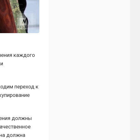
нения каждого
 и
одим переход к
купирование
нения должны
ачественное
на должна