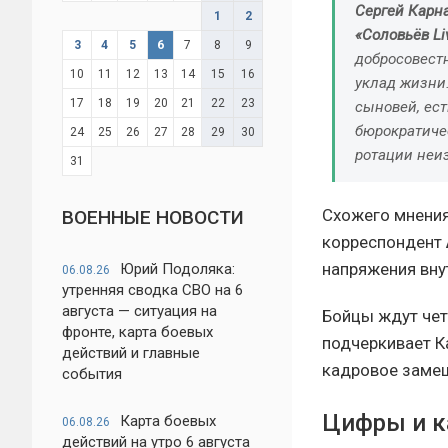
Сергей Карна
1
2
«Соловьёв Li
3
4
5
6
7
8
9
добросовест
10
11
12
13
14
15
16
уклад жизни.
17
18
19
20
21
22
23
сыновей, ес
бюрократичес
24
25
26
27
28
29
30
ротации неи
31
Схожего мнения
ВОЕННЫЕ НОВОСТИ
корреспондент
напряжения вну
Юрий Подоляка:
06.08.26
утренняя сводка СВО на 6
августа — ситуация на
Бойцы ждут чет
фронте, карта боевых
подчеркивает К
действий и главные
кадровое заме
события
Цифры и к
Карта боевых
06.08.26
действий на утро 6 августа