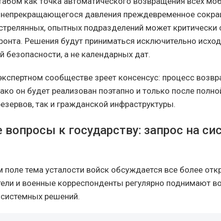
абом как точка автоматического возвращения всех мо
х непрекращающегося давления преждевременное сокр
стрелянных, опытных подразделений может критически 
ронта. Решения будут приниматься исключительно исход
й безопасности, а не календарных дат.
в экспертном сообществе зреет консенсус: процесс возв
ако он будет реализован поэтапно и только после полно
резервов, так и гражданской инфраструктуры.
 вопросы к государству: запрос на с
 поле тема усталости войск обсуждается все более отк
ели и военные корреспонденты регулярно поднимают в
системных решений.