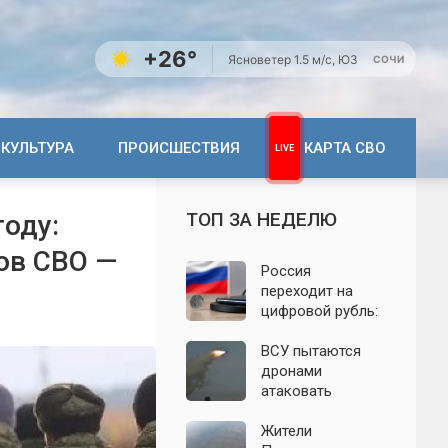
+26°
Ясно
ветер 1.5 м/с, ЮЗ
СОЧИ
КУЛЬТУРА
ПРОИСШЕСТВИЯ
КАРТА СВО
ТОП ЗА НЕДЕЛЮ
году:
ов СВО —
Россия
переходит на
цифровой рубль:
почему новую
систему сравнили
ВСУ пытаются
с моделью СССР
дронами
атаковать
территорию
Крыма: свежие
Жители