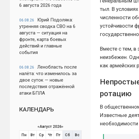
Генеральным шт
6 августа 2026 года
тыл. В условия
численности об
Юрий Подоляка:
06.08.26
устойчивости ф
утренняя сводка СВО на 6
августа — ситуация на
государственно
фронте, карта боевых
действий и главные
Вместе с тем, 
события
неизбежен. Одн
как армейских 
Ленобласть после
06.08.26
налёта: что изменилось за
двое суток — новые
Непростые
последствия отражённой
ротацию
атаки БПЛА
В общественном
КАЛЕНДАРЬ
Известные деят
необходимости 
«
Август 2026
»
Пн
Вт
Ср
Чт
Пт
Сб
Вс