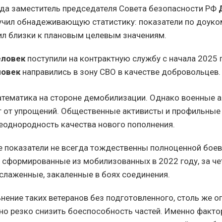
ода заместитель председателя Совета безопасности РФ
чил обнадеживающую статистику: показатели по доук
л близки к плановым целевым значениям.
еловек
поступили на контрактную службу с начала 2025 
ловек
направились в зону СВО в качестве добровольцев.
атематика на стороне демобилизации. Однако военные 
 от упрощений. Общественные активисты и профильные
еоднородность качества нового пополнения.
 показатели не всегда тождественны полноценной боев
 сформированные из мобилизованных в 2022 году, за че
 слаженные, закаленные в боях соединения.
нение таких ветеранов без подготовленного, столь же 
но резко снизить боеспособность частей. Именно факто