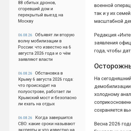
88 сбитых дронов,
военной операц
сгоревший дом и
так и у их сем
перекрытый выезд на
масштабной де
Москву
Редакция «Инте
Объявят ли вторую
06.08.26
волну мобилизации в
заявления офиц
России: что известно на 6
года, чтобы да
августа 2026 года и о чём
заявляют власти
Осторожны
Обстановка в
06.08.26
На сегодняшний
Крыму 6 августа 2026 года:
что происходит на
демобилизации 
полуострове, работает ли
холодному анал
Крымский мост и безопасно
соприкосновени
ли ехать на отдых
сохраняется вы
Когда завершится
06.08.26
Весна 2026 год
СВО: какие сроки называют
эксперты и что известно на