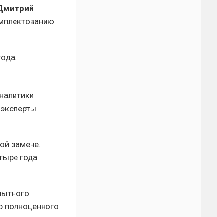
Дмитрий
омплектованию
года.
аналитики
 эксперты
ой замене.
тыре года
опытного
р полноценного