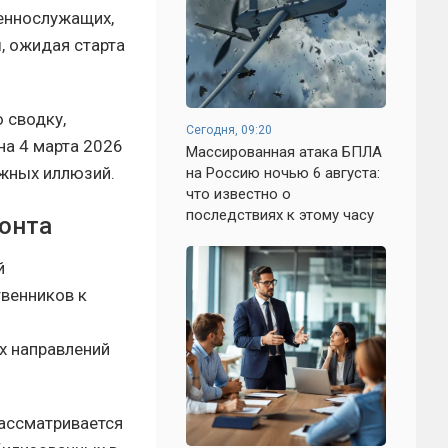
оеннослужащих,
, ожидая старта
 сводку,
Сегодня, 09:20
на 4 марта 2026
Массированная атака БПЛА
ожных иллюзий.
на Россию ночью 6 августа:
что известно о
последствиях к этому часу
онта
й
венников к
х направлений
рассматривается