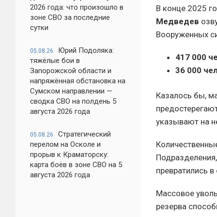
2026 года: что произошло в
В конце 2025 г
зоне СВО за последние
Медведев
озву
сутки
Вооруженных си
Юрий Подоляка:
05.08.26
417 000 ч
тяжёлые бои в
36 000 че
Запорожской области и
напряжённая обстановка на
Сумском направлении —
Казалось бы, м
сводка СВО на полдень 5
предостерегают
августа 2026 года
указывают на н
Стратегический
05.08.26
Количественные
перелом на Осколе и
прорыв к Краматорску:
Подразделения,
карта боёв в зоне СВО на 5
превратились в
августа 2026 года
Массовое уволь
резерва способ