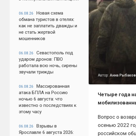
Новая схема
06.08.26
обмана туристов в отелях:
как не заплатить дважды и
не стать жертвой
мошенников
Севастополь под
06.08.26
ударом дронов: ПВО
работала всю ночь, сирены
звучали трижды
Автор:
Анна Рыбаков
Массированная
06.08.26
атака БПЛА на Россию
Четыре года н
ночью 6 августа: что
мобилизованны
известно о последствиях к
этому часу
Вопрос о возвр
осенью 2022 го
Взрывы в
06.08.26
Ярославле 6 августа 2026:
российском общ