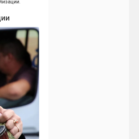
лизации.
ции