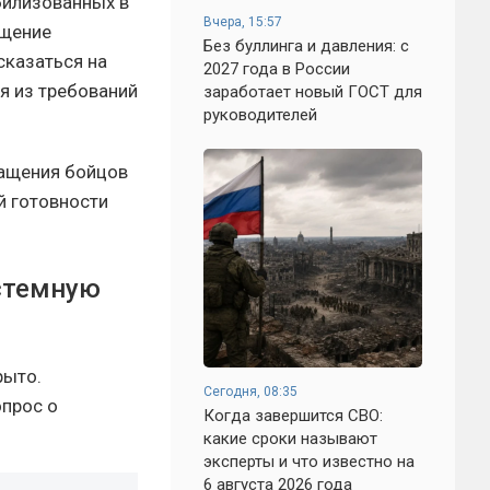
билизованных в
Вчера, 15:57
ащение
Без буллинга и давления: с
сказаться на
2027 года в России
я из требований
заработает новый ГОСТ для
руководителей
ращения бойцов
й готовности
истемную
рыто.
Сегодня, 08:35
опрос о
Когда завершится СВО:
какие сроки называют
эксперты и что известно на
6 августа 2026 года