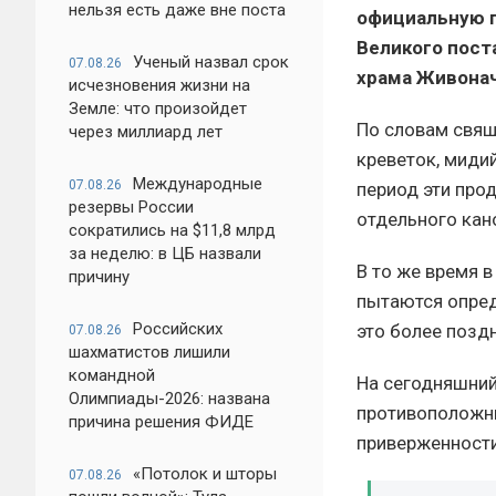
нельзя есть даже вне поста
официальную п
Великого пост
Ученый назвал срок
07.08.26
храма Живонач
исчезновения жизни на
Земле: что произойдет
По словам свящ
через миллиард лет
креветок, миди
Международные
07.08.26
период эти прод
резервы России
отдельного кан
сократились на $11,8 млрд
за неделю: в ЦБ назвали
В то же время 
причину
пытаются опред
Российских
это более позд
07.08.26
шахматистов лишили
командной
На сегодняшний
Олимпиады-2026: названа
противоположны
причина решения ФИДЕ
приверженности
«Потолок и шторы
07.08.26