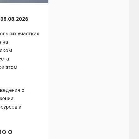
08.08.2026
ольких участках
 на
вском
уста
ри этом
сведения о
ижении
сурсов и
о о