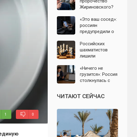
православным
пророчество
нельзя есть даже
Жириновского?
вне поста
Почему
Зеленский вновь
«Это ваш сосед»:
отказался от
россиян
выборов на
предупредили о
Украине
новой схеме
мошенников с
Российских
опасными
шахматистов
файлами
лишили
командной
Олимпиады-2026:
«Ничего не
названа причина
грузится»: Россия
решения ФИДЕ
столкнулась с
крупным сбоем
интернета и
ЧИТАЮТ СЕЙЧАС
мобильной связи
1
0
 единую