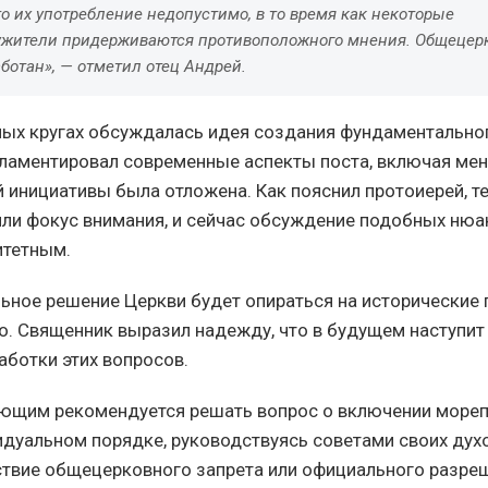
то их употребление недопустимо, в то время как некоторые
жители придерживаются противоположного мнения. Общецер
ботан», — отметил отец Андрей.
ных кругах обсуждалась идея создания фундаментально
ламентировал современные аспекты поста, включая ме
й инициативы была отложена. Как пояснил протоиерей, 
ли фокус внимания, и сейчас обсуждение подобных нюа
итетным.
ное решение Церкви будет опираться на исторические 
о. Священник выразил надежду, что в будущем наступит
аботки этих вопросов.
ующим рекомендуется решать вопрос о включении мореп
идуальном порядке, руководствуясь советами своих дух
ствие общецерковного запрета или официального разре