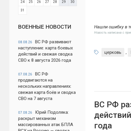
24
25
26
27
28
29
30
31
ВОЕННЫЕ НОВОСТИ
Нашли ошибку в т
Новость написана с пр
ВС РФ развивают
08.08.26
наступление: карта боевых
церковь
,
действий и свежая сводка
СВО к 8 августа 2026 года
ВС РФ
07.08.26
продвигаются на
нескольких направлениях:
свежая карта боёв и сводка
СВО на 7 августа
ВС РФ ра
Юрий Подоляка:
действий
07.08.26
раскрыт механизм
года
массированных атак БПЛА
ВСУ на Россию — сводка