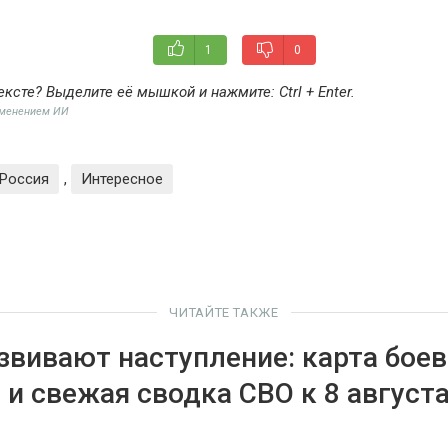
1
0
ексте? Выделите её мышкой и нажмите:
Ctrl + Enter
.
именением ИИ
Россия
,
Интересное
ЧИТАЙТЕ ТАКЖЕ
звивают наступление: карта бое
 и свежая сводка СВО к 8 август