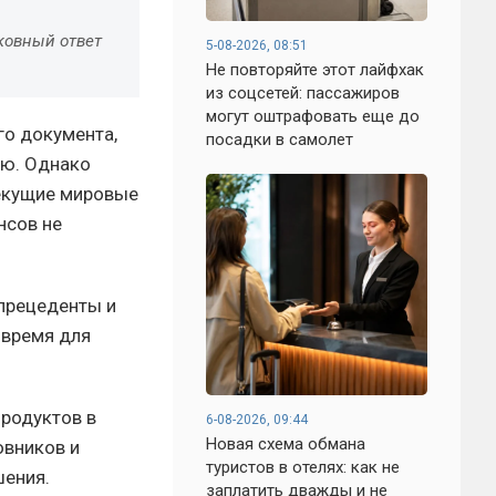
ковный ответ
5-08-2026, 08:51
Не повторяйте этот лайфхак
из соцсетей: пассажиров
могут оштрафовать еще до
го документа,
посадки в самолет
ню. Однако
текущие мировые
нсов не
прецеденты и
 время для
родуктов в
6-08-2026, 09:44
Новая схема обмана
овников и
туристов в отелях: как не
шения.
заплатить дважды и не