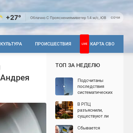
+27°
Облачно С Прояснениями
ветер 1.4 м/с, ЮВ
СОЧИ
КУЛЬТУРА
ПРОИСШЕСТВИЯ
КАРТА СВО
ТОП ЗА НЕДЕЛЮ
и
 Андрея
Подсчитаны
последствия
систематических
атак БПЛА на
Ленинградскую
В РПЦ
область: что
разъяснили,
известно к 7
существуют ли
августа 2026 года
продукты,
которые
Сбывается