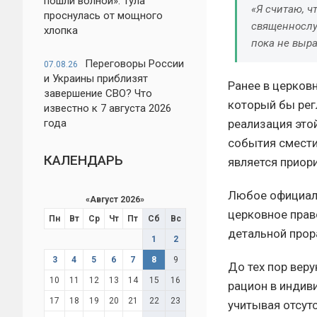
пошли волной»: Тула
«Я считаю, ч
проснулась от мощного
священнослу
хлопка
пока не выра
Переговоры России
07.08.26
и Украины приблизят
Ранее в церков
завершение СВО? Что
который бы рег
известно к 7 августа 2026
года
реализация это
события смести
КАЛЕНДАРЬ
является приор
Любое официаль
«
Август 2026
»
церковное прав
Пн
Вт
Ср
Чт
Пт
Сб
Вс
детальной прор
1
2
3
4
5
6
7
8
9
До тех пор вер
10
11
12
13
14
15
16
рацион в индив
17
18
19
20
21
22
23
учитывая отсут