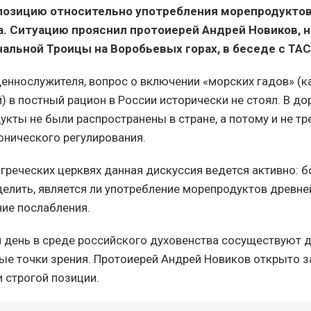
озицию относительно употребления морепродуктов
а. Ситуацию прояснил протоиерей Андрей Новиков, 
альной Троицы на Воробьевых горах, в беседе с ТАС
еннослужителя, вопрос о включении «морских гадов» (к
й) в постный рацион в России исторически не стоял. В 
укты не были распространены в стране, а потому и не т
онического регулирования.
в греческих церквях данная дискуссия ведется активно: 
елить, является ли употребление морепродуктов древне
ние послабления.
 день в среде российского духовенства сосуществуют 
е точки зрения. Протоиерей Андрей Новиков открыто з
 строгой позиции.