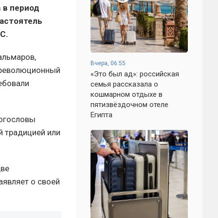
 в период
настоятель
С.
альмаров,
Вчера, 06:55
дореволюционный
«Это был ад»: российская
ребовали
семья рассказала о
кошмарном отдыхе в
пятизвёздочном отеле
Египта
богословы
й традицией или
две
аявляет о своей