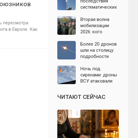
07.08.2026
последствия
 союзников
систематических
атак БПЛА на
Ленинградскую
Вторая волна
ь пересмотра
область: что
мобилизации
нта в Европе. Как
известно к 7
2026: кого
августа 2026 года
призовут и есть
ли реальные
Более 20 дронов
признаки
шли на столицу:
подробности
отражённой
атаки на
Ночь под
Подмосковье 7
сиренами: дроны
августа 2026 года
ВСУ атаковали
Севастополь,
Евпаторию и
ЧИТАЮТ СЕЙЧАС
район Сакской
ТЭС