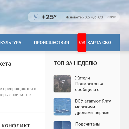
+25°
Ясно
ветер 0.5 м/с, СЗ
СОЧИ
КУЛЬТУРА
ПРОИСШЕСТВИЯ
КАРТА СВО
ТОП ЗА НЕДЕЛЮ
кета
Жители
Подмосковья
ще превращаются в
сообщили о
перь зависит не
новых взрывах:
обнародованы
ВСУ атакуют Ялту
подробности о
морскими
налёте
дронами: первые
беспилотников 7
подробности на
августа
сегодня,
Подсчитаны
: конфликт