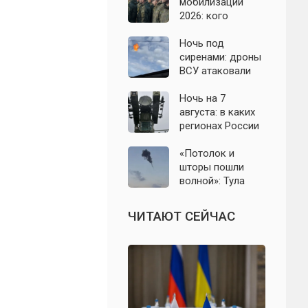
область: что
мобилизации
известно к 7
2026: кого
августа 2026 года
призовут и есть
ли реальные
Ночь под
признаки
сиренами: дроны
ВСУ атаковали
Севастополь,
Евпаторию и
Ночь на 7
район Сакской
августа: в каких
ТЭС
регионах России
объявляли угрозу
атаки БПЛА и
«Потолок и
какие аэропорты
шторы пошли
вводили
волной»: Тула
ограничения
проснулась от
мощного хлопка
ЧИТАЮТ СЕЙЧАС