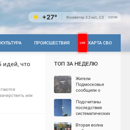
+27°
Ясно
ветер 3.2 м/с, СЗ
СОЧИ
КУЛЬТУРА
ПРОИСШЕСТВИЯ
КАРТА СВО
ТОП ЗА НЕДЕЛЮ
 идей, что
Жители
Подмосковья
стаются
сообщили о
зачерстветь или
новых взрывах:
обнародованы
Подсчитаны
подробности о
последствия
налёте
систематических
беспилотников 7
атак БПЛА на
августа
Ленинградскую
Вторая волна