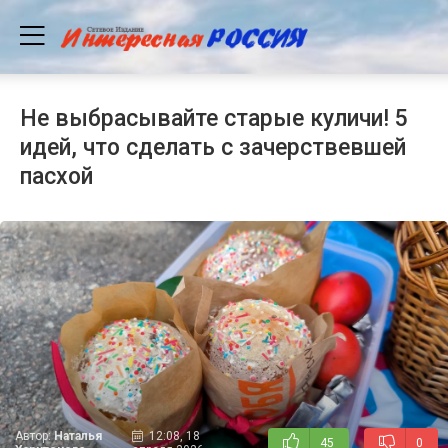
Не выбрасывайте старые куличи! 5
идей, что сделать с зачерствевшей
пасхой
Автор:
Наталья
12:08, 18
45
0