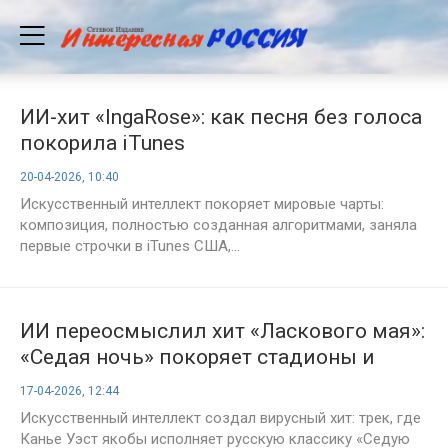
ИИ-хит «IngaRose»: как песня без голоса
покорила iTunes
20-04-2026, 10:40
Искусственный интеллект покоряет мировые чарты:
композиция, полностью созданная алгоритмами, заняла
первые строчки в iTunes США,...
ИИ переосмыслил хит «Ласкового мая»:
«Седая ночь» покоряет стадионы и
мировые чарты
17-04-2026, 12:44
Искусственный интеллект создал вирусный хит: трек, где
Канье Уэст якобы исполняет русскую классику «Седую