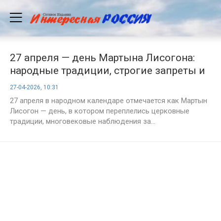
27 апреля — день Мартына Лисогона:
народные традиции, строгие запреты и
тайные знаки, о которых молчат
27-04-2026, 10:31
календари
27 апреля в народном календаре отмечается как Мартын
Лисогон — день, в котором переплелись церковные
традиции, многовековые наблюдения за...