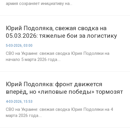
армия сохраняет инициативу на...
Юрий Подоляка, свежая сводка на
05.03.2026: тяжелые бои за логистику
ВСУ и почему честность на фронте
5-03-2026, 03:00
важнее быстрых побед
СВО на Украине: свежая сводка Юрия Подоляки на
начало 5 марта 2026 года....
Юрий Подоляка: фронт движется
вперёд, но «липовые победы» тормозят
наступление — сводка СВО на вечер 4
4-03-2026, 15:53
марта
СВО на Украине: свежая сводка Юрия Подоляки на 4
марта 2026 года....