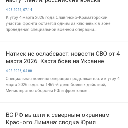
наращивают продвижение к Славянску
4-03-2026, 07:14
— сводка СВО на утро 4 марта 2026 года
К утру 4 марта 2026 года Славянско-Краматорский
участок фронта остаётся одним из ключевых в зоне
проведения специальной военной операции....
Натиск не ослабевает: новости СВО от 4
марта 2026. Карта боёв на Украине
сегодня, военная сводка, 1469-й день
4-03-2026, 04:00
спецоперации России на Украине
Специальная военная операция продолжается, и к утру 4
марта 2026 года, на 1469-й день боевых действий,
Министерство обороны РФ и фронтовые...
ВС РФ вышли к северным окраинам
Красного Лимана: сводка Юрия