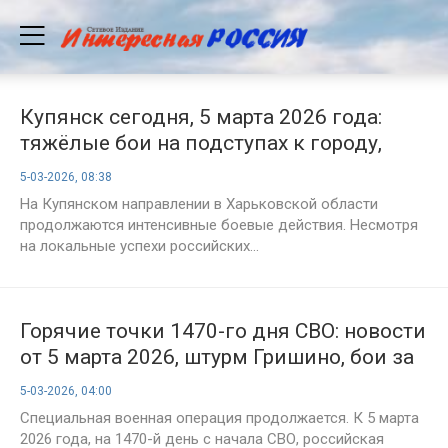
Купянск сегодня, 5 марта 2026 года:
тяжёлые бои на подступах к городу,
артиллерия ВС РФ бьёт по
5-03-2026, 08:38
укрепрайонам ВСУ, свежие новости и
На Купянском направлении в Харьковской области
карта боевых действий
продолжаются интенсивные боевые действия. Несмотря
на локальные успехи российских...
Горячие точки 1470-го дня СВО: новости
от 5 марта 2026, штурм Гришино, бои за
Степногорск и прорыв на
5-03-2026, 04:00
Гуляйпольском направлении, карта
Специальная военная операция продолжается. К 5 марта
боёв на Украине сегодня
2026 года, на 1470-й день с начала СВО, российская