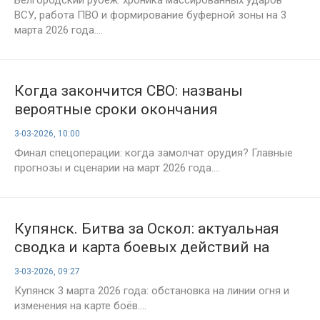
ВСУ, работа ПВО и формирование буферной зоны на 3
марта 2026 года....
Когда закончится СВО: названы
вероятные сроки окончания
спецоперации — свежие данные на 3
3-03-2026, 10:00
марта 2026 года
Финал спецоперации: когда замолчат орудия? Главные
прогнозы и сценарии на март 2026 года....
Купянск. Битва за Оскол: актуальная
сводка и карта боевых действий на
Купянском направлении к 3 марта 2026
3-03-2026, 09:27
года
Купянск 3 марта 2026 года: обстановка на линии огня и
изменения на карте боёв....