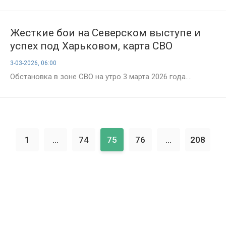
Жесткие бои на Северском выступе и
успех под Харьковом, карта СВО
сегодня: новости от 3 марта 2026. Карта
3-03-2026, 06:00
боёв на Украине сегодня, военная
Обстановка в зоне СВО на утро 3 марта 2026 года....
сводка, 1468-й день спецоперации
России на Украине
1
...
74
75
76
...
208