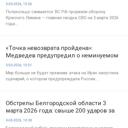
Подоляки на вечер 3 марта 2026 года
3-03-2026, 15:56
Полукольцо сжимается: ВС РФ прорвали оборону
Красного Лимана — главная сводка СВО на 3 марта 2026
года....
«Точка невозврата пройдена»:
Медведев предупредил о неминуемом
начале Третьей мировой войны
3-03-2026, 10:51
Мир больше не будет прежним: атака на Иран запустила
сценарий, о котором предупреждала Россия....
Обстрелы Белгородской области 3
марта 2026 года: свыше 200 ударов за
сутки, раненые и разрушения в
3-03-2026, 10:30
приграничье
Белгородский рубеж: хроника массированных ударов