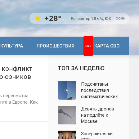
+28°
Ясно
ветер 1.6 м/с, ЮЗ
СОЧИ
КУЛЬТУРА
ПРОИСШЕСТВИЯ
КАРТА СВО
ТОП ЗА НЕДЕЛЮ
: конфликт
 союзников
Подсчитаны
последствия
ь пересмотра
систематических
нта в Европе. Как
атак БПЛА на
Ленинградскую
Девять дронов
область: что
на подлёте к
известно к 7
Москве:
августа 2026 года
подробности
ночной атаки
Завершится ли