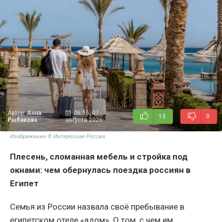
Автор:
Анна
06:55, 07
13
0
Рыбакова
августа 2026
Изображение © Интересная Россия
Плесень, сломанная мебель и стройка под
окнами: чем обернулась поездка россиян в
Египет
Семья из России назвала своё пребывание в
египетском отеле «адом». О том, с чем им