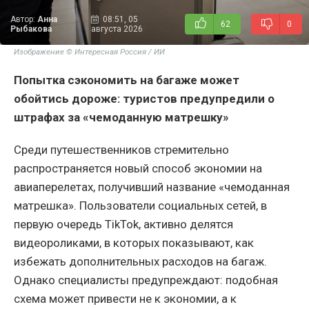
Автор:
Анна
08:51, 05
62
0
Рыбакова
августа 2026
Изображение © Интересная Россия / ИИ
Попытка сэкономить на багаже может
обойтись дороже: туристов предупредили о
штрафах за «чемоданную матрешку»
Среди путешественников стремительно
распространяется новый способ экономии на
авиаперелетах, получивший название «чемоданная
матрешка». Пользователи социальных сетей, в
первую очередь TikTok, активно делятся
видеороликами, в которых показывают, как
избежать дополнительных расходов на багаж.
Однако специалисты предупреждают: подобная
схема может привести не к экономии, а к