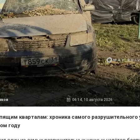
аков
06:14, 10 августа 2026
спящим кварталам: хроника самого разрушительного 
том году