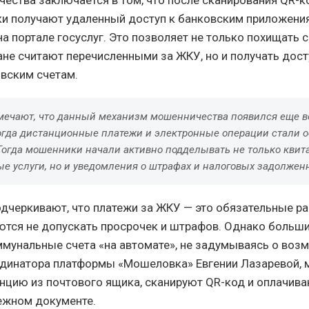
ества заключается в том, что после сканирования QR-к
и получают удаленный доступ к банковским приложени
а портале госуслуг. Это позволяет не только похищать с
не считают перечисленными за ЖКУ, но и получать дост
вским счетам.
мечают, что данный механизм мошенничества появился еще в
огда дистанционные платежи и электронные операции стали 
Тогда мошенники начали активно подделывать не только квит
е услуги, но и уведомления о штрафах и налоговых задолженн
дчеркивают, что платежи за ЖКУ — это обязательные ра
ются не допускать просрочек и штрафов. Однако больш
мунальные счета «на автомате», не задумываясь о воз
динатора платформы «Мошеловка» Евгении Лазаревой, 
нцию из почтового ящика, сканируют QR-код и оплачива
ежном документе.