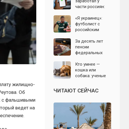
православным
заработал у
нельзя есть даже
части россиян:
вне поста
эксперт
объяснил
«Я украинец»:
неожиданный
футболист с
сбой блокировки
российским
паспортом
Мампасси уехал
За десять лет
из России и
пенсии
сделал
федеральных
заявление
чиновников
выросли более
Кто умнее —
чем вдвое
кошка или
собака: ученые
объяснили,
плату жилищно-
почему число
ЧИТАЮТ СЕЙЧАС
Реутова. Об
нейронов не дает
ответа
х с фальшивыми
оторый ведет на
еспечение.