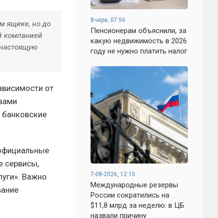
Вчера, 07:56
м ящике, но до
Пенсионерам объяснили, за
ей компанией
какую недвижимость в 2026
 настоящую
году не нужно платить налог
ависимости от
твами
 банковские
 официальные
е сервисы,
7-08-2026, 12:15
луги». Важно
Международные резервы
вание
России сократились на
$11,8 млрд за неделю: в ЦБ
назвали причину