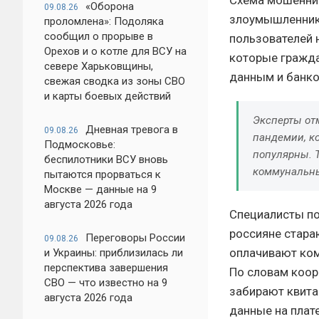
Схема мошеннич
«Оборона
09.08.26
злоумышленник
проломлена»: Подоляка
сообщил о прорыве в
пользователей н
Орехов и о котле для ВСУ на
которые гражда
севере Харьковщины,
данным и банко
свежая сводка из зоны СВО
и карты боевых действий
Эксперты от
Дневная тревога в
09.08.26
пандемии, к
Подмосковье:
популярны. 
беспилотники ВСУ вновь
коммунальны
пытаются прорваться к
Москве — данные на 9
августа 2026 года
Специалисты по
россияне стара
Переговоры России
09.08.26
оплачивают ком
и Украины: приблизилась ли
перспектива завершения
По словам коор
СВО — что известно на 9
забирают квита
августа 2026 года
данные на плат