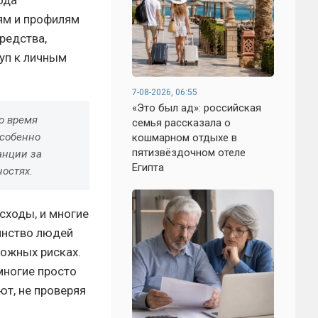
ода
ям и профилям
редства,
уп к личным
7-08-2026, 06:55
«Это был ад»: российская
о время
семья рассказала о
особенно
кошмарном отдыхе в
пятизвёздочном отеле
анции за
Египта
остях.
сходы, и многие
инство людей
можных рисках.
многие просто
ют, не проверяя