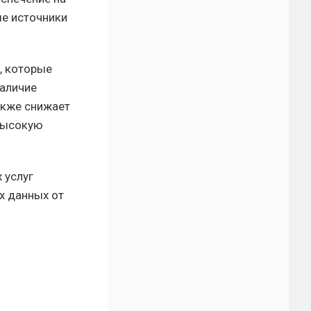
ые источники
, которые
наличие
акже снижает
 высокую
 услуг
х данных от