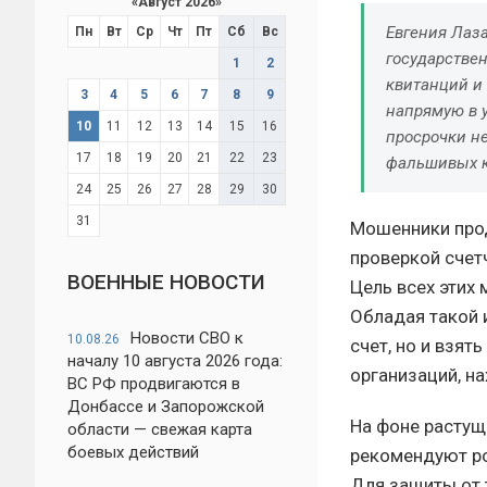
«
Август 2026
»
Евгения Лаз
Пн
Вт
Ср
Чт
Пт
Сб
Вс
государстве
1
2
квитанций и
3
4
5
6
7
8
9
напрямую в 
10
11
12
13
14
15
16
просрочки н
17
18
19
20
21
22
23
фальшивых к
24
25
26
27
28
29
30
31
Мошенники прод
проверкой счет
ВОЕННЫЕ НОВОСТИ
Цель всех этих
Обладая такой 
Новости СВО к
10.08.26
счет, но и взят
началу 10 августа 2026 года:
организаций, н
ВС РФ продвигаются в
Донбассе и Запорожской
На фоне растущ
области — свежая карта
боевых действий
рекомендуют ро
Для защиты от 