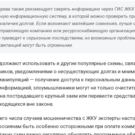
арева также рекомендует сверять информацию через ГИС ЖКХ
нную информационную систему, в которой можно проверить пр
 наличия долгов. Если возникают малейшие сомнения, лучше 
управляющую компанию или ресурсоснабжающую организацию
е приведет к серьезным последствиям, но возможные пробле
витанций могут быть огромными.
олжают использовать и другие популярные схемы, свя
чиков, уведомлениями о несуществующих долгах и мним
 манипуляций — получение доступа к персональным данн
информацией, злоумышленники могут не только очистит
ь на пострадавшего крупный заем или перевести средства
аходящихся вне закона.
его числа случаев мошенничества с ЖКУ эксперты наст
ссиянам быть особенно осторожными при оплате комму
таких схем важно регулярно обновлять программное обе