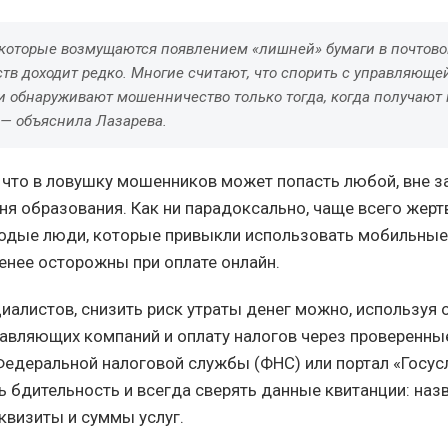
екоторые возмущаются появлением «лишней» бумаги в почтово
ств доходит редко. Многие считают, что спорить с управляющ
 и обнаруживают мошенничество только тогда, когда получают
 — объяснила Лазарева.
 что в ловушку мошенников может попасть любой, вне з
вня образования. Как ни парадоксально, чаще всего жер
одые люди, которые привыкли использовать мобильные
енее осторожны при оплате онлайн.
иалистов, снизить риск утраты денег можно, используя
авляющих компаний и оплату налогов через проверенны
 Федеральной налоговой службы (ФНС) или портал «Госус
ь бдительность и всегда сверять данные квитанции: наз
квизиты и суммы услуг.