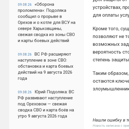
«Оборона
09.08.26
устройствах, п
проломлена»: Подоляка
для оплаты услу
сообщил о прорыве в
Орехов и о котле для ВСУ на
Кроме того, су
севере Харьковщины,
свежая сводка из зоны СВО
позволяют не т
и карты боевых действий
возможных задо
вероятность ст
ВС РФ расширяют
09.08.26
степень защиты
наступление в зоне СВО:
обстановка и карта боевых
действий на 9 августа 2026
Таким образом,
года
остаются ключе
злоумышленник
Юрий Подоляка: ВС
09.08.26
РФ развивают наступление
под Ореховом — свежая
сводка СВО и карта боёв на
утро 9 августа 2026 года
Нашли ошибку в т
Новость написана с пр