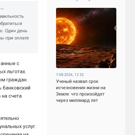
 —
авильность
обратиться
. Один день
мы при оплате
занные с
ых льготах.
7-08-2026, 12:32
ым граждан.
Ученый назвал срок
ь банковский
исчезновения жизни на
Земле: что произойдет
 на счета
через миллиард лет
оятельно
нальных услуг.
спечение на