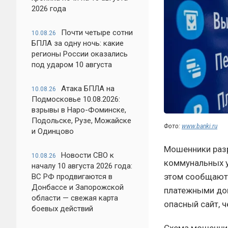
2026 года
Почти четыре сотни
10.08.26
БПЛА за одну ночь: какие
регионы России оказались
под ударом 10 августа
Атака БПЛА на
10.08.26
Подмосковье 10.08.2026:
взрывы в Наро-Фоминске,
Подольске, Рузе, Можайске
Фото:
www.banki.ru
и Одинцово
Мошенники разр
Новости СВО к
10.08.26
коммунальных у
началу 10 августа 2026 года:
этом сообщают 
ВС РФ продвигаются в
Донбассе и Запорожской
платежными док
области — свежая карта
опасный сайт, 
боевых действий