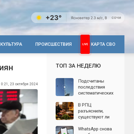
+23°
Ясно
ветер 2.3 м/с, В
СОЧИ
КУЛЬТУРА
ПРОИСШЕСТВИЯ
КАРТА СВО
ТОП ЗА НЕДЕЛЮ
иян
Подсчитаны
10:21, 23 октября 2024
последствия
систематических
атак БПЛА на
Ленинградскую
В РПЦ
область: что
разъяснили,
известно к 7
существуют ли
августа 2026 года
продукты,
которые
WhatsApp снова