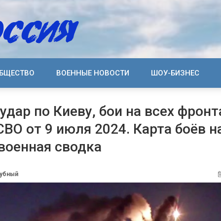
БЩЕСТВО
ВОЕННЫЕ НОВОСТИ
ШОУ-БИЗНЕС
дар по Киеву, бои на всех фронт
СВО от 9 июля 2024. Карта боёв н
 военная сводка
дубный