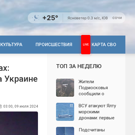
+25°
Ясно
ветер 0.3 м/с, ЮВ
СОЧИ
КУЛЬТУРА
ПРОИСШЕСТВИЯ
КАРТА СВО
ТОП ЗА НЕДЕЛЮ
ах:
а Украине
Жители
Подмосковья
сообщили о
новых взрывах:
обнародованы
ВСУ атакуют Ялту
03:00, 09 июля 2024
подробности о
морскими
налёте
дронами: первые
беспилотников 7
подробности на
августа
сегодня,
Подсчитаны