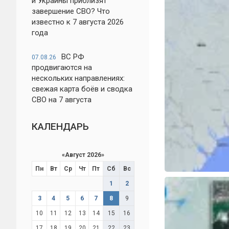
и Украины приблизят
завершение СВО? Что
известно к 7 августа 2026
года
ВС РФ
07.08.26
продвигаются на
нескольких направлениях:
свежая карта боёв и сводка
СВО на 7 августа
КАЛЕНДАРЬ
«
Август 2026
»
Пн
Вт
Ср
Чт
Пт
Сб
Вс
1
2
3
4
5
6
7
8
9
10
11
12
13
14
15
16
17
18
19
20
21
22
23