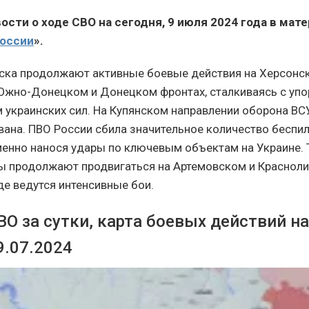
сти о ходе СВО на сегодня, 9 июля 2024 года в мат
России
».
ска продолжают активные боевые действия на Херсонс
Южно-Донецком и Донецком фронтах, сталкиваясь с уп
 украинских сил. На Купянском направлении оборона ВС
рвана. ПВО России сбила значительное количество беспи
менно нанося удары по ключевым объектам на Украине.
ы продолжают продвигаться на Артемовском и Краснол
де ведутся интенсивные бои.
О за сутки, карта боевых действий н
9.07.2024