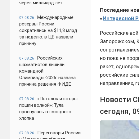
через миллиард лет
Последние ново
Международные
«
Интересной 
07.08.26
резервы России
сократились на $11,8 млрд
Российские вой
за неделю: в ЦБ назвали
Запорожском, 
причину
сопротивлением
но пока не про
Российских
07.08.26
шахматистов лишили
ракет, одновре
командной
российские сил
Олимпиады-2026: названа
направлениях, г
причина решения ФИДЕ
Новости СВ
«Потолок и шторы
07.08.26
пошли волной»: Тула
сегодня, 0
проснулась от мощного
хлопка
Переговоры России
07.08.26