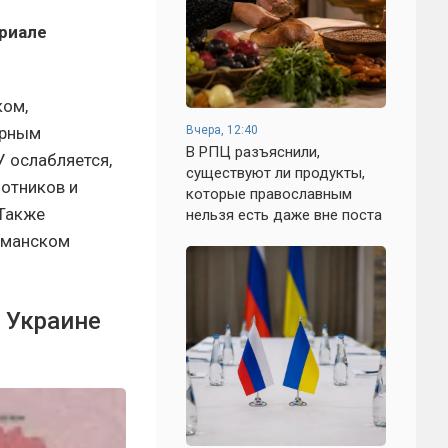
ериале
ком,
орным
Вчера, 12:40
В РПЦ разъяснили,
У ослабляется,
существуют ли продукты,
лотников и
которые православным
 Также
нельзя есть даже вне поста
иманском
а Украине