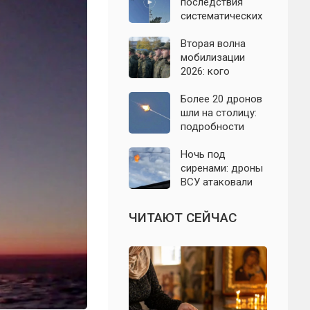
07.08.2026
последствия
систематических
атак БПЛА на
Ленинградскую
Вторая волна
область: что
мобилизации
известно к 7
2026: кого
августа 2026 года
призовут и есть
ли реальные
Более 20 дронов
признаки
шли на столицу:
подробности
отражённой
атаки на
Ночь под
Подмосковье 7
сиренами: дроны
августа 2026 года
ВСУ атаковали
Севастополь,
Евпаторию и
ЧИТАЮТ СЕЙЧАС
район Сакской
ТЭС