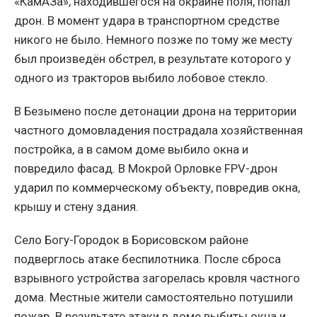
«КамАЗа», находившегося на окраине поля, попал
дрон. В момент удара в транспортном средстве
никого не было. Немного позже по тому же месту
был произведён обстрел, в результате которого у
одного из тракторов выбило лобовое стекло.
В Безымено после детонации дрона на территории
частного домовладения пострадала хозяйственная
постройка, а в самом доме выбило окна и
повредило фасад. В Мокрой Орловке FPV-дрон
ударил по коммерческому объекту, повредив окна,
крышу и стену здания.
Село Богу-Городок в Борисовском районе
подверглось атаке беспилотника. После сброса
взрывного устройства загорелась кровля частного
дома. Местные жители самостоятельно потушили
пожар. В результате атаки в доме выбиты окна и