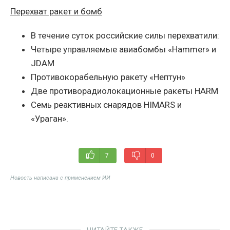
Перехват ракет и бомб
В течение суток российские силы перехватили:
Четыре управляемые авиабомбы «Hammer» и
JDAM
Противокорабельную ракету «Нептун»
Две противорадиолокационные ракеты HARM
Семь реактивных снарядов HIMARS и
«Ураган».
7
0
Новость написана с применением ИИ
ЧИТАЙТЕ ТАКЖЕ