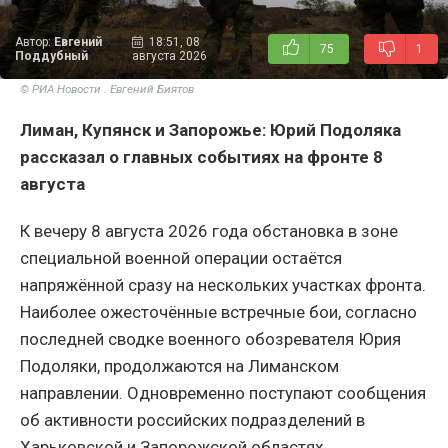
Автор:
Евгений
18:51, 08
75
1
Поддубный
августа 2026
© РИА Новости . Евгений Биятов
Лиман, Купянск и Запорожье: Юрий Подоляка
рассказал о главных событиях на фронте 8
августа
К вечеру 8 августа 2026 года обстановка в зоне
специальной военной операции остаётся
напряжённой сразу на нескольких участках фронта.
Наиболее ожесточённые встречные бои, согласно
последней сводке военного обозревателя Юрия
Подоляки, продолжаются на Лиманском
направлении. Одновременно поступают сообщения
об активности российских подразделений в
Харьковской и Запорожской областях.