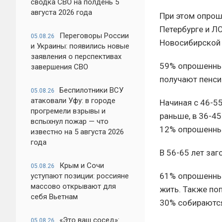
сводка СВО на полдень 5
августа 2026 года
При этом опрош
Петербурге и ЛО
Переговоры России
05.08.26
Новосибирской о
и Украины: появились новые
заявления о перспективах
59% опрошенных
завершения СВО
получают пенси
Беспилотники ВСУ
05.08.26
атаковали Уфу: в городе
Начиная с 46-5
прогремели взрывы и
раньше, в 36-45
вспыхнул пожар — что
12% опрошенных
известно на 5 августа 2026
года
В 56-65 лет заг
Крым и Сочи
05.08.26
61% опрошенных
уступают позиции: россияне
массово открывают для
жить. Также по
себя Вьетнам
30% собираются
«Это ваш сосед»:
05.08.26