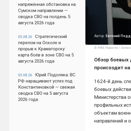
напряжённая обстановка на
Сумском направлении —
сводка СВО на полдень 5
августа 2026 года
Стратегический
Автор:
Евгений Под
05.08.26
перелом на Осколе и
© РИА Новости / Алекс
прорыв к Краматорску:
карта боёв в зоне СВО на 5
Обзор боевых 
августа 2026 года
происходит на
Юрий Подоляка: ВС
05.08.26
РФ наращивают успех под
1624-й день сп
Константиновкой — свежая
боевых действи
сводка СВО на 5 августа
Министерства о
2026 года
профильных ист
объектам военн
направлений и 