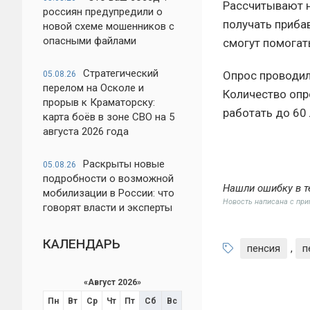
Рассчитывают н
россиян предупредили о
получать прибав
новой схеме мошенников с
опасными файлами
смогут помогат
Стратегический
Опрос проводил
05.08.26
перелом на Осколе и
Количество опр
прорыв к Краматорску:
работать до 60 
карта боёв в зоне СВО на 5
августа 2026 года
Раскрыты новые
05.08.26
подробности о возможной
Нашли ошибку в т
мобилизации в России: что
Новость написана с пр
говорят власти и эксперты
КАЛЕНДАРЬ
пенсия
,
п
«
Август 2026
»
Пн
Вт
Ср
Чт
Пт
Сб
Вс