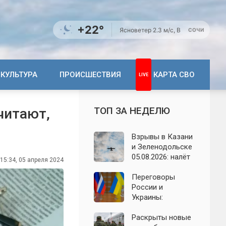
+22°
Ясно
ветер 2.3 м/с, В
СОЧИ
КУЛЬТУРА
ПРОИСШЕСТВИЯ
КАРТА СВО
ТОП ЗА НЕДЕЛЮ
читают,
Взрывы в Казани
и Зеленодольске
05.08.2026: налёт
15:34, 05 апреля 2024
БПЛА на
Татарстан,
Переговоры
последствия
России и
ночной атаки
Украины:
появились новые
заявления о
Раскрыты новые