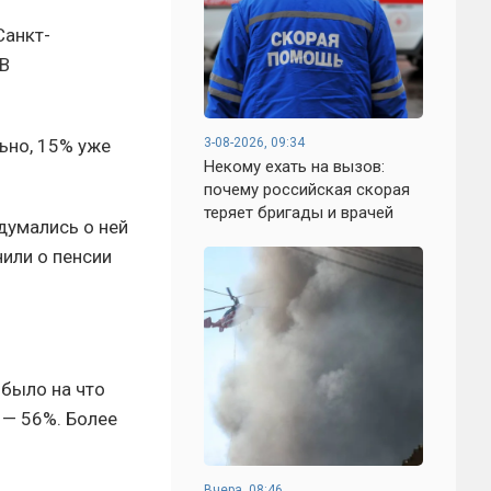
Санкт-
 В
ьно, 15% уже
3-08-2026, 09:34
Некому ехать на вызов:
почему российская скорая
теряет бригады и врачей
думались о ней
нили о пенсии
 было на что
 — 56%. Более
Вчера, 08:46