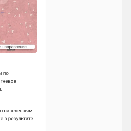
ы по
огневое
,
по населённым
е в результате