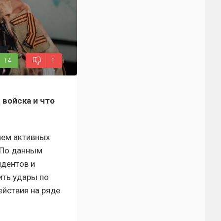
14
1
 войска и что
ием активных
. По данным
ндентов и
ить удары по
ействия на ряде