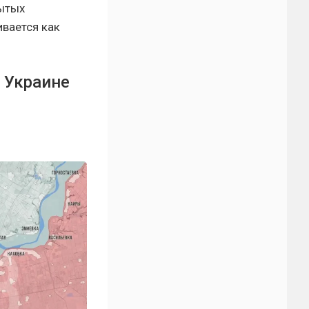
рытых
ивается как
а Украине