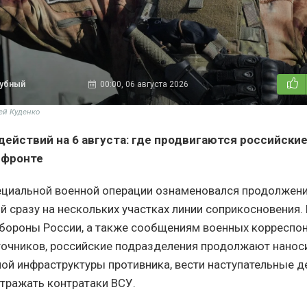
дубный
00:00, 06 августа 2026
ей Куденко
действий на 6 августа: где продвигаются российские
 фронте
ециальной военной операции ознаменовался продолжен
й сразу на нескольких участках линии соприкосновения
бороны России, а также сообщениям военных корреспо
очников, российские подразделения продолжают нанос
ой инфраструктуры противника, вести наступательные д
отражать контратаки ВСУ.