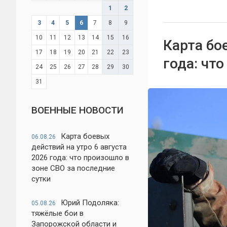
1
2
3
4
5
6
7
8
9
10
11
12
13
14
15
16
Карта бо
17
18
19
20
21
22
23
года: чт
24
25
26
27
28
29
30
31
ВОЕННЫЕ НОВОСТИ
Карта боевых
06.08.26
действий на утро 6 августа
2026 года: что произошло в
зоне СВО за последние
сутки
Юрий Подоляка:
05.08.26
тяжёлые бои в
Запорожской области и