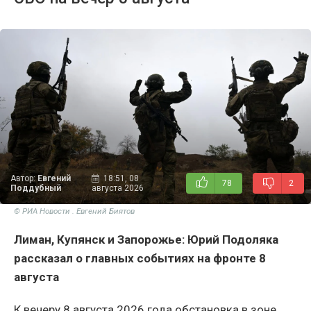
Автор:
Евгений
18:51, 08
78
2
Поддубный
августа 2026
© РИА Новости . Евгений Биятов
Лиман, Купянск и Запорожье: Юрий Подоляка
рассказал о главных событиях на фронте 8
августа
К вечеру 8 августа 2026 года обстановка в зоне