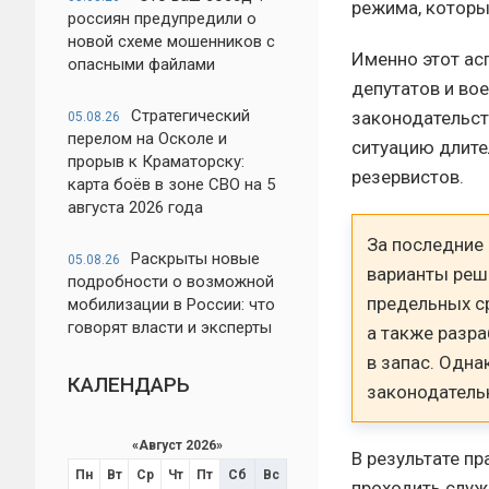
режима, которы
россиян предупредили о
новой схеме мошенников с
Именно этот ас
опасными файлами
депутатов и во
Стратегический
законодательст
05.08.26
перелом на Осколе и
ситуацию длите
прорыв к Краматорску:
резервистов.
карта боёв в зоне СВО на 5
августа 2026 года
За последние
Раскрыты новые
05.08.26
варианты реш
подробности о возможной
предельных с
мобилизации в России: что
говорят власти и эксперты
а также разр
в запас. Одна
КАЛЕНДАРЬ
законодатель
«
Август 2026
»
В результате п
Пн
Вт
Ср
Чт
Пт
Сб
Вс
проходить служ