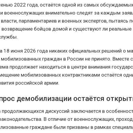
енью 2022 года, остаётся одной из самых обсуждаемых
и военнослужащих внимательно следят за каждым зая
власти, парламентариев и военных экспертов, пытаясь п
 возвращение бойцов домой и существуют ли реальные
службы.
а 18 июня 2026 года никаких официальных решений о м
мобилизованных граждан в России не принято. Вместе с
тема продолжает находиться в центре внимания государст
мещение мобилизованных контрактниками остаётся одн
звития российской армии.
прос демобилизации остаётся откры
а продолжающихся дискуссий заключается в особеннос
аконодательства. В отличие от военнослужащих, прохо
илизованные граждане были призваны в рамках специал