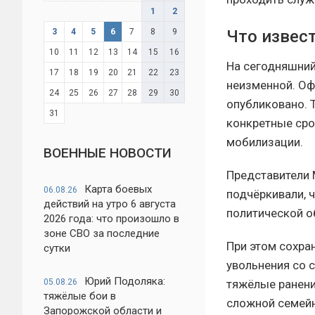
1
2
Что извес
3
4
5
6
7
8
9
10
11
12
13
14
15
16
На сегодняшний
17
18
19
20
21
22
23
неизменной. Оф
24
25
26
27
28
29
30
опубликовано. 
31
конкретные сро
мобилизации.
ВОЕННЫЕ НОВОСТИ
Представители 
Карта боевых
06.08.26
подчёркивали, 
действий на утро 6 августа
политической о
2026 года: что произошло в
зоне СВО за последние
При этом сохра
сутки
увольнения со 
Юрий Подоляка:
тяжёлые ранени
05.08.26
тяжёлые бои в
сложной семейн
Запорожской области и