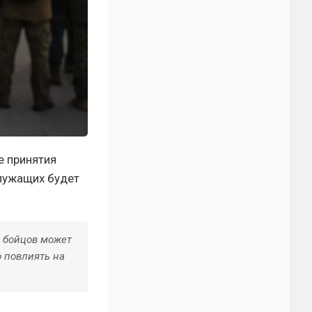
е принятия
лужащих будет
 бойцов может
о повлиять на