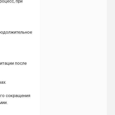
роцесс, при
продолжительное
итации после
ах.
ого сокращения
мии.