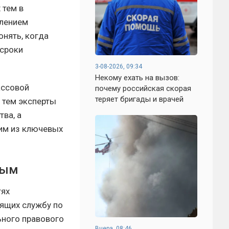
 тем в
влением
онять, когда
 сроки
3-08-2026, 09:34
Некому ехать на вызов:
ассовой
почему российская скорая
теряет бригады и врачей
 тем эксперты
ва, а
им из ключевых
тым
тях
дящих службу по
ьного правового
Вчера, 08:46