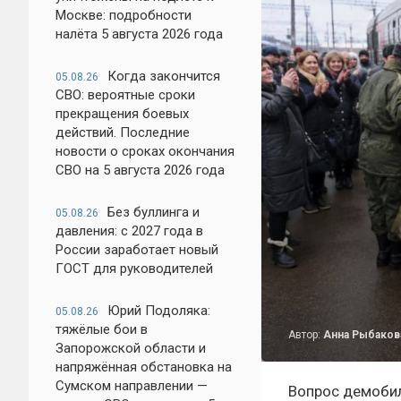
Москве: подробности
налёта 5 августа 2026 года
Когда закончится
05.08.26
СВО: вероятные сроки
прекращения боевых
действий. Последние
новости о сроках окончания
СВО на 5 августа 2026 года
Без буллинга и
05.08.26
давления: с 2027 года в
России заработает новый
ГОСТ для руководителей
Юрий Подоляка:
05.08.26
тяжёлые бои в
Автор:
Анна Рыбаков
Запорожской области и
напряжённая обстановка на
Сумском направлении —
Вопрос демобил