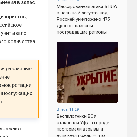
нения в запас.
Массированная атака БПЛА
в ночь на 5 августа: над
ди юристов,
Россией уничтожено 475
оссийское
дронов, названы
пострадавшие регионы
е учитывало
ого количества
сь различные
ение
мов ротации,
оеннослужащих
о
Вчера, 11:29
Беспилотники ВСУ
атаковали Уфу: в городе
родолжают
прогремели взрывы и
вспыхнул пожар — что
ний.