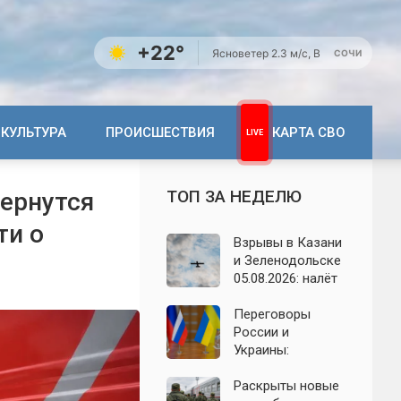
+22°
Ясно
ветер 2.3 м/с, В
СОЧИ
КУЛЬТУРА
ПРОИСШЕСТВИЯ
КАРТА СВО
ТОП ЗА НЕДЕЛЮ
вернутся
ти о
Взрывы в Казани
и Зеленодольске
05.08.2026: налёт
БПЛА на
Татарстан,
Переговоры
последствия
России и
ночной атаки
Украины:
появились новые
заявления о
Раскрыты новые