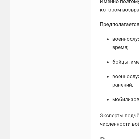
Именно поэтому
котором возвра
Предполагается
военнослу
время;
бойцы, им
военнослу
ранений;
мобилизов
Эксперты подчё
численности во