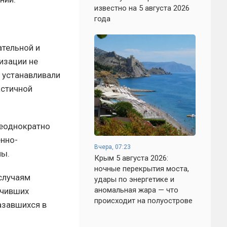
известно на 5 августа 2026
года
ательной и
изации не
 устанавливали
астичной
неоднократно
енно-
Вчера, 07:23
ны.
Крым 5 августа 2026:
ночные перекрытия моста,
случаям
удары по энергетике и
аномальная жара — что
учивших
происходит на полуострове
азавшихся в