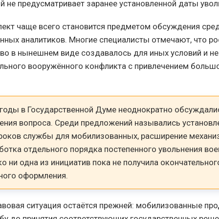
й не предусматривает заранее установленной даты уволь
пект чаще всего становится предметом обсуждения сре
енных аналитиков. Многие специалисты отмечают, что р
во в нынешнем виде создавалось для иных условий и н
льного вооружённого конфликта с привлечением больш
 годы в Государственной Думе неоднократно обсуждали
ения вопроса. Среди предложений назывались установл
роков службы для мобилизованных, расширение механиз
аботка отдельного порядка постепенного увольнения в
ко ни одна из инициатив пока не получила окончательног
ного оформления.
равовая ситуация остаётся прежней: мобилизованные п
бу до принятия соответствующих государственных реше