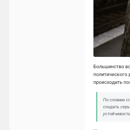
Большинство во
политического 
происходить по
По словам с
создать серь
устойчивост