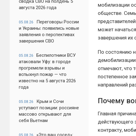
сводка СВО на полдень 5
мобилизации ос
августа 2026 года
обществе. Семь
представителей 
Переговоры России
05.08.26
и Украины: появились новые
может начаться
заявления о перспективах
завершения их 
завершения СВО
По состоянию н
Беспилотники ВСУ
05.08.26
демобилизации 
атаковали Уфу: в городе
прогремели взрывы и
отмечают, что 
вспыхнул пожар — что
постепенное за
известно на 5 августа 2026
направлений ра
года
Почему во
Крым и Сочи
05.08.26
уступают позиции: россияне
Главная причин
массово открывают для
себя Вьетнам
действующего з
контракту, моб
«Это ваш сосед»:
05.08.26