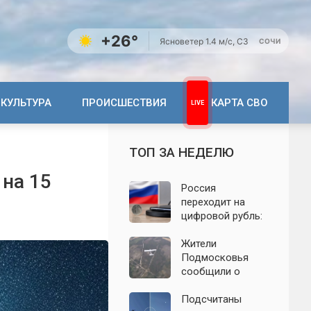
+26°
Ясно
ветер 1.4 м/с, СЗ
СОЧИ
КУЛЬТУРА
ПРОИСШЕСТВИЯ
КАРТА СВО
ТОП ЗА НЕДЕЛЮ
 на 15
Россия
переходит на
цифровой рубль:
почему новую
систему сравнили
Жители
с моделью СССР
Подмосковья
сообщили о
новых взрывах:
обнародованы
Подсчитаны