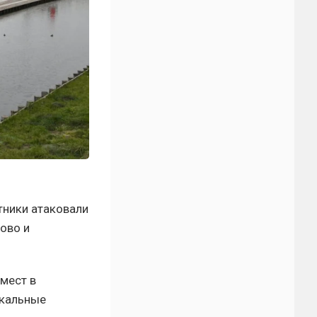
тники атаковали
ово и
мест в
окальные