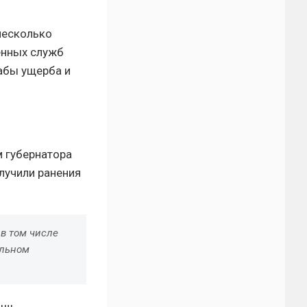
несколько
енных служб
абы ущерба и
м губернатора
олучили ранения
 в том числе
альном