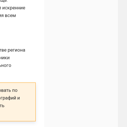
ощь.
л искренние
ия всем
тве региона
ники
ьного
овать по
ографий и
ть