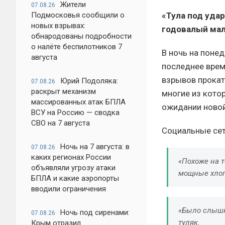
Жители
07.08.26
Подмосковья сообщили о
«Тула под уда
новых взрывах:
годовалый ма
обнародованы подробности
о налёте беспилотников 7
В ночь на понед
августа
последнее врем
взрывов прокат
Юрий Подоляка:
07.08.26
раскрыт механизм
многие из котор
массированных атак БПЛА
ожидании новой
ВСУ на Россию — сводка
СВО на 7 августа
Социальные сет
Ночь на 7 августа: в
07.08.26
каких регионах России
«Похоже на т
объявляли угрозу атаки
мощные хлоп
БПЛА и какие аэропорты
вводили ограничения
«Было слышно
Ночь под сиренами:
07.08.26
туляк.
Крым отразил