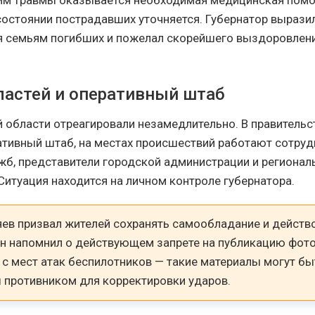
им травмы оказывается необходимая медицинская пом
остоянии пострадавших уточняется. Губернатор вырази
 семьям погибших и пожелал скорейшего выздоровлен
ластей и оперативный штаб
й области отреагировали незамедлительно. В правительс
ативный штаб, на местах происшествий работают сотруд
жб, представители городской администрации и регионал
Ситуация находится на личном контроле губернатора.
ев призвал жителей сохранять самообладание и действ
Он напомнил о действующем запрете на публикацию фот
 с мест атак беспилотников — такие материалы могут бы
 противником для корректировки ударов.