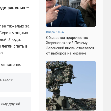
реди раненых —
олее тяжёлых за
 Серия мощных
Вчера, 10:56
Сбывается пророчество
лей. Люди,
Жириновского? Почему
 легли спать в
Зеленский вновь отказался
а.
от выборов на Украине
 мгновенно.
, такие
 ему другой