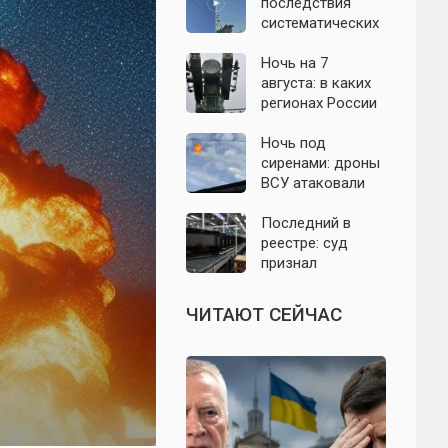
подробности о
последствия
налёте
систематических
беспилотников 7
атак БПЛА на
августа
Ленинградскую
Ночь на 7
область: что
августа: в каких
известно к 7
регионах России
августа 2026 года
объявляли угрозу
атаки БПЛА и
Ночь под
какие аэропорты
сиренами: дроны
вводили
ВСУ атаковали
ограничения
Севастополь,
Евпаторию и
Последний в
район Сакской
реестре: суд
ТЭС
признал
банкротом
единственного
ЧИТАЮТ СЕЙЧАС
российского
производителя
телевизоров