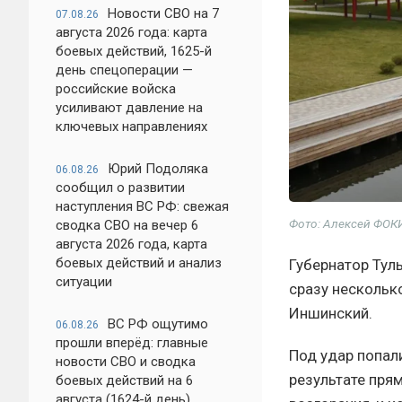
Новости СВО на 7
07.08.26
августа 2026 года: карта
боевых действий, 1625-й
день спецоперации —
российские войска
усиливают давление на
ключевых направлениях
Юрий Подоляка
06.08.26
сообщил о развитии
наступления ВС РФ: свежая
Фото: Алексей ФОК
сводка СВО на вечер 6
августа 2026 года, карта
боевых действий и анализ
Губернатор Тул
ситуации
сразу нескольк
Иншинский.
ВС РФ ощутимо
06.08.26
прошли вперёд: главные
Под удар попал
новости СВО и сводка
результате пря
боевых действий на 6
августа (1624-й день)