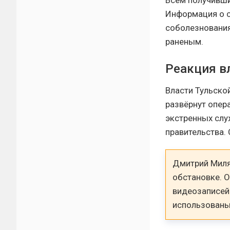
Всем получивш
Информация о с
соболезнования
раненым.
Реакция в
Власти Тульско
развёрнут опер
экстренных слу
правительства. 
Дмитрий Миля
обстановке. 
видеозаписей
использованы