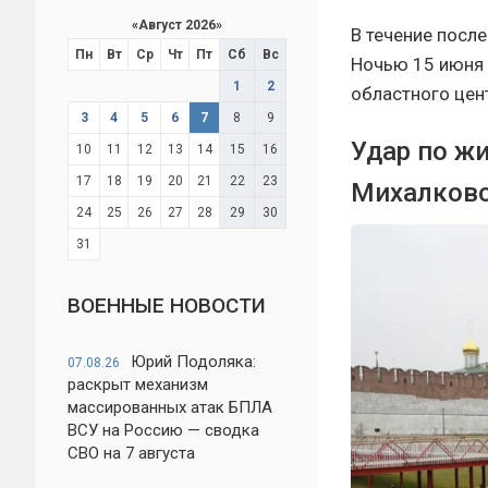
«
Август 2026
»
В течение посл
Пн
Вт
Ср
Чт
Пт
Сб
Вс
Ночью 15 июня 
1
2
областного цен
3
4
5
6
7
8
9
Удар по ж
10
11
12
13
14
15
16
17
18
19
20
21
22
23
Михалково
24
25
26
27
28
29
30
31
ВОЕННЫЕ НОВОСТИ
Юрий Подоляка:
07.08.26
раскрыт механизм
массированных атак БПЛА
ВСУ на Россию — сводка
СВО на 7 августа