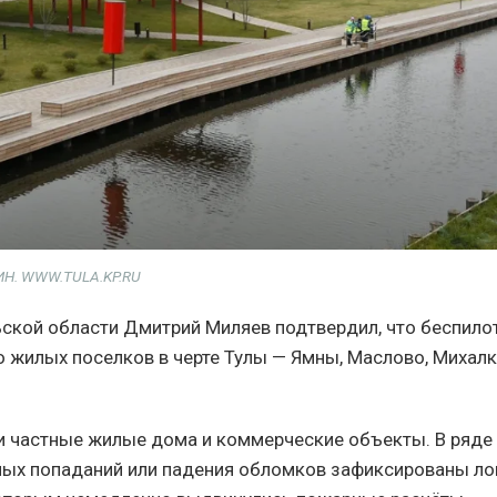
ИН. WWW.TULA.KP.RU
ьской области Дмитрий Миляев подтвердил, что беспило
о жилых поселков в черте Тулы — Ямны, Маслово, Михалк
и частные жилые дома и коммерческие объекты. В ряде 
мых попаданий или падения обломков зафиксированы л