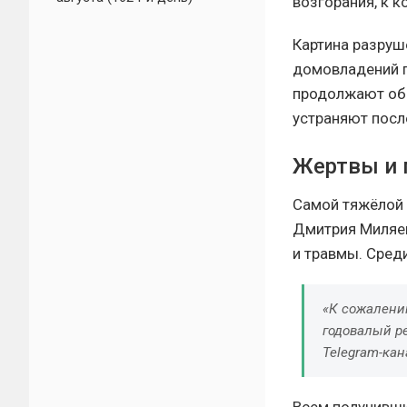
возгорания, к 
Картина разруш
домовладений п
продолжают об
устраняют посл
Жертвы и 
Самой тяжёлой 
Дмитрия Миляева
и травмы. Сред
«К сожалению
годовалый р
Telegram-кан