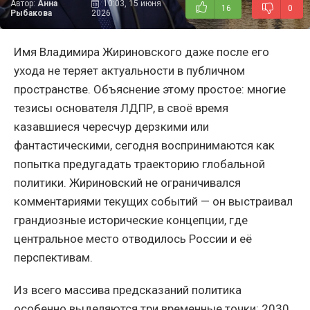
Автор:
Анна
10:03, 15 июня
16
0
Рыбакова
2026
Имя Владимира Жириновского даже после его
ухода не теряет актуальности в публичном
пространстве. Объяснение этому простое: многие
тезисы основателя ЛДПР, в своё время
казавшиеся чересчур дерзкими или
фантастическими, сегодня воспринимаются как
попытка предугадать траекторию глобальной
политики. Жириновский не ограничивался
комментариями текущих событий — он выстраивал
грандиозные исторические концепции, где
центральное место отводилось России и её
перспективам.
Из всего массива предсказаний политика
особенно выделяются три временные точки: 2030,