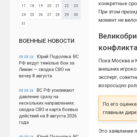
конкретные сро
17
18
19
20
21
22
23
При этом прези
24
25
26
27
28
29
30
момент не вело
31
Великобри
ВОЕННЫЕ НОВОСТИ
конфликт
Юрий Подоляка: ВС
08.08.26
Пока Москва и 
РФ ведут тяжёлые бои за
внешних игроко
Лиман — сводка СВО на
вечер 8 августа
эксперт, совет
возросшую рол
ВС РФ усиливают
08.08.26
давление сразу на
нескольких направлениях:
По его оценке
сводка СВО и карта боевых
главным дири
действий на 8 августа 2026
года
Это заявление п
Юрий Подоляка: ВС