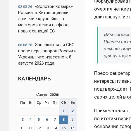
Формулировка пр
«Золотой козырь»
08.08.26
очертил чёткие 
России: в Китае оценили
длительную ист
значение крупнейшего
месторождения на фоне
новых санкций ЕС
«Мы согласн
Причём не п
Завершится ли СВО
08.08.26
перспективу»
после переговоров России и
присутствую
Украины: что известно к 8
августа 2026 года
Пресс-секретар
КАЛЕНДАРЬ
интересы главн
подтверждает: 
«
Август 2026
»
своих целей в о
Пн
Вт
Ср
Чт
Пт
Сб
Вс
Примечательно,
1
2
по итогам визит
3
4
5
6
7
8
9
основания гово
10
11
12
13
14
15
16