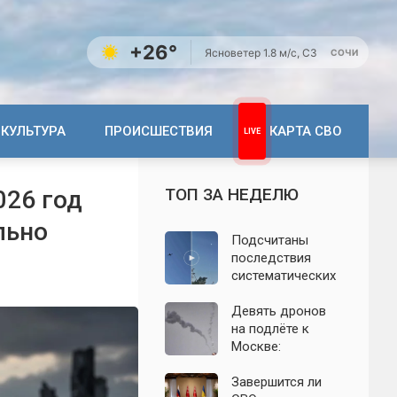
+26°
Ясно
ветер 1.8 м/с, СЗ
СОЧИ
КУЛЬТУРА
ПРОИСШЕСТВИЯ
КАРТА СВО
ТОП ЗА НЕДЕЛЮ
026 год
льно
Подсчитаны
последствия
систематических
атак БПЛА на
Ленинградскую
Девять дронов
область: что
на подлёте к
известно к 7
Москве:
августа 2026 года
подробности
ночной атаки
Завершится ли