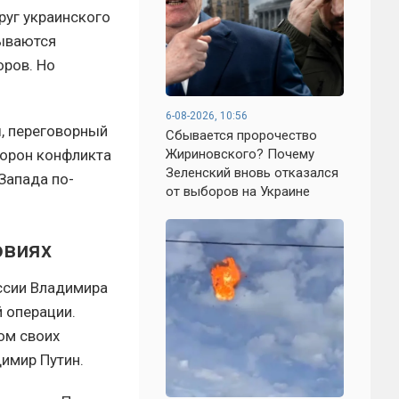
руг украинского
вываются
оров. Но
6-08-2026, 10:56
ы, переговорный
Сбывается пророчество
торон конфликта
Жириновского? Почему
Зеленский вновь отказался
Запада по-
от выборов на Украине
овиях
ссии Владимира
й операции.
ом своих
имир Путин.