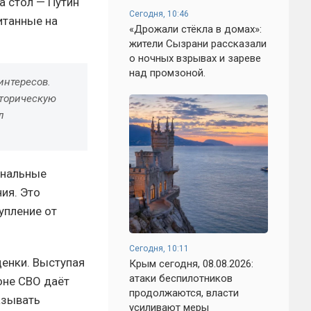
а стол — Путин
Сегодня, 10:46
читанные на
«Дрожали стёкла в домах»:
жители Сызрани рассказали
о ночных взрывах и зареве
над промзоной.
интересов.
сторическую
л
ональные
ия. Это
упление от
Сегодня, 10:11
ценки. Выступая
Крым сегодня, 08.08.2026:
атаки беспилотников
зоне СВО даёт
продолжаются, власти
азывать
усиливают меры