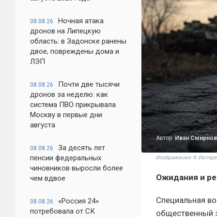
Ночная атака
08.08.26
дронов на Липецкую
область: в Задонске ранены
двое, повреждены дома и
ЛЭП
Почти две тысячи
08.08.26
дронов за неделю: как
система ПВО прикрывала
Москву в первые дни
августа
Автор:
Иван Смирнов
За десять лет
08.08.26
пенсии федеральных
Изображение © Интере
чиновников выросли более
Ожидания и ре
чем вдвое
Специальная во
«Россия 24»
08.08.26
потребовала от СК
общественный з