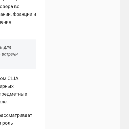
озера во
ании, Франции и
ления
и для
е встречи
нтом США
мирных
 предметные
юле.
рассматривает
а роль