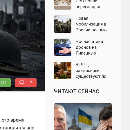
БПЛА 8 августа
СВО после
переговоров
России и
Украины: что
Новая
известно к 8
мобилизация в
августа 2026 года
России осенью
2026 года: что
известно на 8
Ночная атака
августа
дронов на
Липецкую
область: в
Задонске ранены
В РПЦ
двое,
разъяснили,
повреждены
существуют ли
дома и ЛЭП
продукты,
105
7
которые
ЧИТАЮТ СЕЙЧАС
православным
нельзя есть даже
вне поста
 это время
становится всё