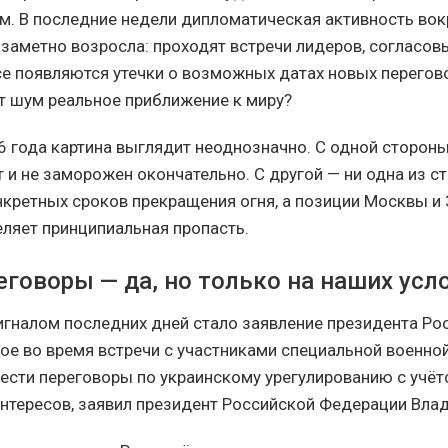
. В последние недели дипломатическая активность вок
 заметно возросла: проходят встречи лидеров, согласо
ссе появляются утечки о возможных датах новых перегов
от шум реальное приближение к миру?
6 года картина выглядит неоднозначно. С одной сторон
т и не заморожен окончательно. С другой — ни одна из с
нкретных сроков прекращения огня, а позиции Москвы и 
ляет принципиальная пропасть.
еговоры — да, но только на наших усл
гналом последних дней стало заявление президента Ро
ное во время встречи с участниками специальной военно
вести переговоры по украинскому урегулированию с учёт
нтересов, заявил президент Российской Федерации Влад