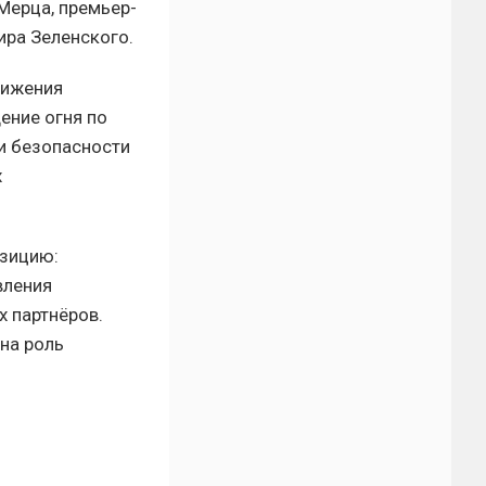
Мерца, премьер-
ира Зеленского.
тижения
ение огня по
ии безопасности
х
озицию:
вления
х партнёров.
на роль