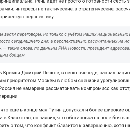
инципиальна. Речь идёт не просто о готовности сесть з
рамки: интересы не тактические, а стратегические, расс
орическую перспективу.
ы вести переговоры, но только с учётом наших национальных 
росто сегодняшнего дня, а перспективных, рассчитанных на и
, — такие слова, по данным РИА Новости, президент адресова
щим бойцам.
ь Кремля Дмитрий Песков, в свою очередь, назвал наци
ым приоритетом Москвы в любом сценарии урегулирован
Россия не намерена рассматривать компромисс как отст
перации.
 что ещё в конце мая Путин допускал и более широкие о
а в Казахстан, он заявил, что обстановка на поле боя в 
рить о том, что конфликт близится к завершению, хотя н