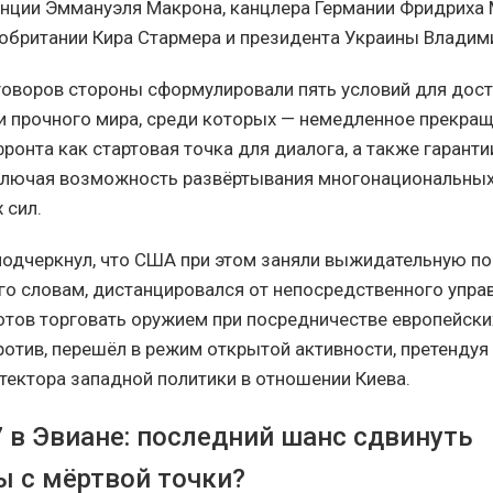
нции Эммануэля Макрона, канцлера Германии Фридриха 
обритании Кира Стармера и президента Украины Владим
говоров стороны сформулировали пять условий для дос
и прочного мира, среди которых — немедленное прекращ
ронта как стартовая точка для диалога, а также гарант
ключая возможность развёртывания многонациональны
 сил.
подчеркнул, что США при этом заняли выжидательную п
его словам, дистанцировался от непосредственного упра
отов торговать оружием при посредничестве европейски
ротив, перешёл в режим открытой активности, претендуя 
тектора западной политики в отношении Киева.
 в Эвиане: последний шанс сдвинуть
ы с мёртвой точки?