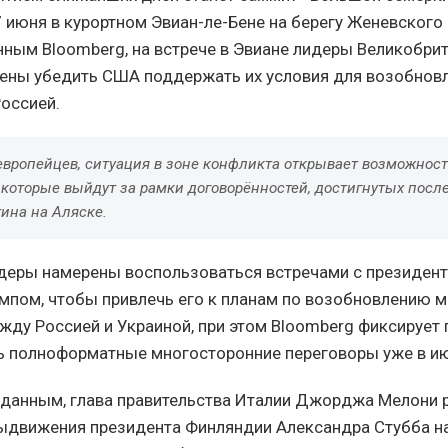
 июня в курортном Эвиан-ле-Бене на берегу Женевского 
нным Bloomberg, на встрече в Эвиане лидеры Великобрит
ены убедить США поддержать их условия для возобнов
Россией.
европейцев, ситуация в зоне конфликта открывает возможност
 которые выйдут за рамки договорённостей, достигнутых посл
ина на Аляске.
деры намерены воспользоваться встречами с президе
пом, чтобы привлечь его к планам по возобновлению 
жду Россией и Украиной, при этом Bloomberg фиксирует
ь полноформатные многосторонние переговоры уже в и
данным, глава правительства Италии Джорджа Мелони 
движения президента Финляндии Александра Стубба н