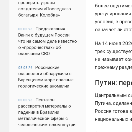
проверить угрозы
более ощутимым
создателям «Последнего
урегулирования
богатыря. Колобка»
условия, в пре
Предсказания
означает ли эт
08.08.26
Ванги о будущем России:
что на самом деле известно
На 14 июня 202
о «пророчествах» об
трек существуе
окончании СВО
не называет ко
прежнему разде
Российские
08.08.26
океанологи обнаружили в
Баренцевом море опасные
Путин: пер
геологические аномалии
Центральным си
Пентагон
08.08.26
Путина, сделан
рассекретил материалы о
Россия готова 
падении в Бразилии
металлической сферы с
национальных и
человеческим телом внутри