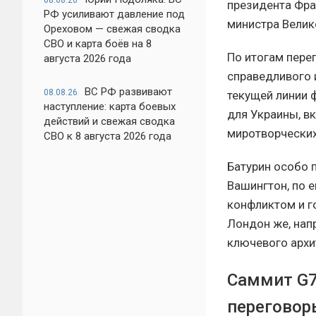
08.08.26
президента Фра
РФ усиливают давление под
министра Велик
Ореховом — свежая сводка
СВО и карта боёв на 8
По итогам пере
августа 2026 года
справедливого 
ВС РФ развивают
08.08.26
текущей линии ф
наступление: карта боевых
для Украины, в
действий и свежая сводка
миротворческих
СВО к 8 августа 2026 года
Батурин особо 
Вашингтон, по 
конфликтом и г
Лондон же, нап
ключевого архи
Саммит G7
переговор