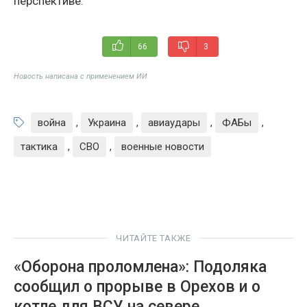
перспективе.
66
3
Новость написана с применением ИИ
война
,
Украина
,
авиаудары
,
ФАБы
,
тактика
,
СВО
,
военные новости
ЧИТАЙТЕ ТАКЖЕ
«Оборона проломлена»: Подоляка
сообщил о прорыве в Орехов и о
котле для ВСУ на севере