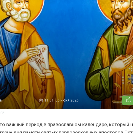
а
11:51, 06 июня 2026
ru
это важный период в православном календаре, который 
тречу дня памяти святых первоверховных апостолов Петр