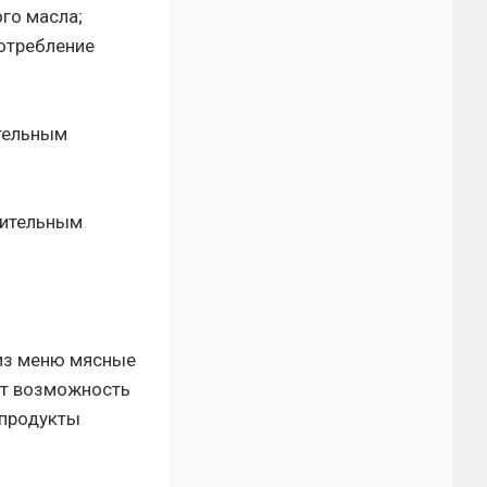
го масла;
отребление
ительным
тительным
 из меню мясные
ёт возможность
 продукты