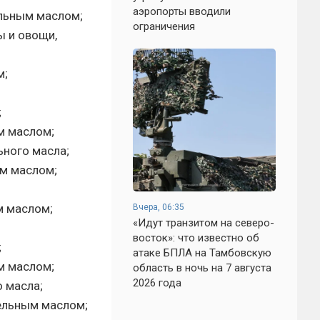
аэропорты вводили
ельным маслом;
ограничения
ы и овощи,
м;
;
м маслом;
ьного масла;
ым маслом;
м маслом;
Вчера, 06:35
«Идут транзитом на северо-
восток»: что известно об
;
атаке БПЛА на Тамбовскую
м маслом;
область в ночь на 7 августа
2026 года
о масла;
тельным маслом;