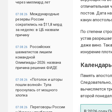
через миллиард лет
отличительная 
постов. Дата на
Международные
07.08.26
резервы России
канун апостоль
сократились на $11,8 млрд
за неделю: в ЦБ назвали
По степени стро
причину
устав разрешае
даже вино. Така
Российских
07.08.26
изнурение плот
шахматистов лишили
командной
Олимпиады-2026: названа
Календарь 
причина решения ФИДЕ
Память апостол
«Потолок и шторы
07.08.26
Следовательно,
пошли волной»: Тула
вычисляется тр
проснулась от мощного
хлопка
второй понедел
Переговоры России
07.08.26
В 2026 году П