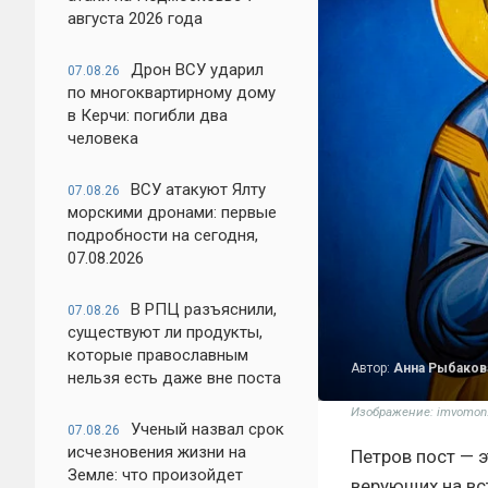
августа 2026 года
Дрон ВСУ ударил
07.08.26
по многоквартирному дому
в Керчи: погибли два
человека
ВСУ атакуют Ялту
07.08.26
морскими дронами: первые
подробности на сегодня,
07.08.2026
В РПЦ разъяснили,
07.08.26
существуют ли продукты,
которые православным
Автор:
Анна Рыбаков
нельзя есть даже вне поста
Изображение: imvomon.
Ученый назвал срок
07.08.26
исчезновения жизни на
Петров пост — 
Земле: что произойдет
верующих на вс