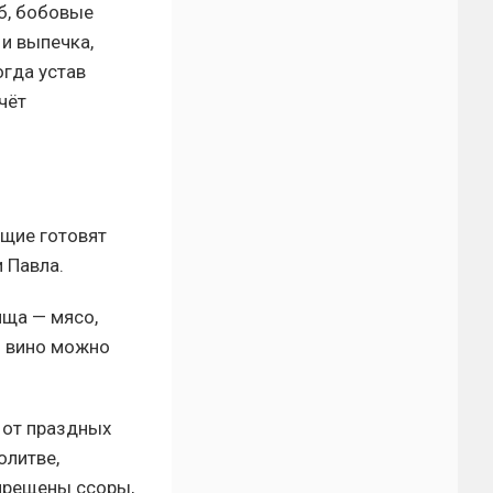
б, бобовые
 и выпечка,
огда устав
чёт
ющие готовят
 Павла.
ища — мясо,
: вино можно
 от праздных
олитве,
прещены ссоры,