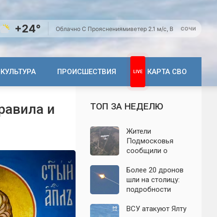
+24°
Облачно С Прояснениями
ветер 2.1 м/с, В
СОЧИ
КУЛЬТУРА
ПРОИСШЕСТВИЯ
КАРТА СВО
ТОП ЗА НЕДЕЛЮ
равила и
Жители
Подмосковья
сообщили о
новых взрывах:
обнародованы
Более 20 дронов
подробности о
шли на столицу:
налёте
подробности
беспилотников 7
отражённой
августа
атаки на
ВСУ атакуют Ялту