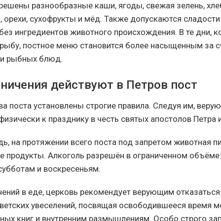
зрешены разнообразные каши, ягоды, свежая зелень, хле
, орехи, сухофрукты и мёд. Также допускаются сладости
без ингредиентов животного происхождения. В те дни, к
 рыбу, постное меню становится более насыщенным за с
 и рыбных блюд.
аничения действуют в Петров пост
ва поста установлены строгие правила. Следуя им, веру
физически к празднику в честь святых апостолов Петра и
дь, на протяжении всего поста под запретом животная п
е продукты. Алкоголь разрешён в ограниченном объёме
 субботам и воскресеньям.
ений в еде, церковь рекомендует верующим отказаться
светских увеселений, посвящая освободившееся время м
ных книг и внутренним размышлениям. Особо строго за