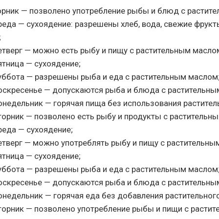
торник — позволено употребление рыбы и блюд с растит
реда — сухоядение: разрешены хлеб, вода, свежие фрукт
;
етверг — можно есть рыбу и пищу с растительным масло
ятница — сухоядение;
суббота — разрешены рыба и еда с растительным маслом
воскресенье — допускаются рыба и блюда с растительны
онедельник — горячая пища без использования растител
торник — позволено есть рыбу и продукты с растительн
реда — сухоядение;
етверг — можно употреблять рыбу и пищу с растительны
ятница — сухоядение;
суббота — разрешены рыба и еда с растительным маслом
воскресенье — допускаются рыба и блюда с растительны
онедельник — горячая еда без добавления растительног
вторник — позволено употребление рыбы и пищи с расти