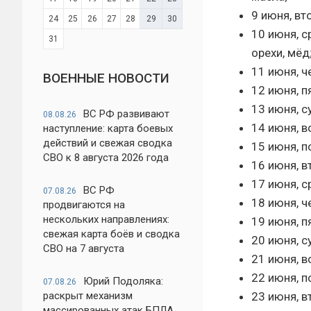
9 июня, в
24
25
26
27
28
29
30
10 июня, с
31
орехи, мёд
11 июня, ч
ВОЕННЫЕ НОВОСТИ
12 июня, п
13 июня, 
ВС РФ развивают
08.08.26
14 июня, 
наступление: карта боевых
действий и свежая сводка
15 июня, п
СВО к 8 августа 2026 года
16 июня, в
17 июня, с
ВС РФ
07.08.26
18 июня, ч
продвигаются на
нескольких направлениях:
19 июня, п
свежая карта боёв и сводка
20 июня, 
СВО на 7 августа
21 июня, 
22 июня, п
Юрий Подоляка:
07.08.26
23 июня, 
раскрыт механизм
массированных атак БПЛА