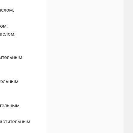
аслом;
ом;
маслом;
тительным
ительным
ительным
растительным