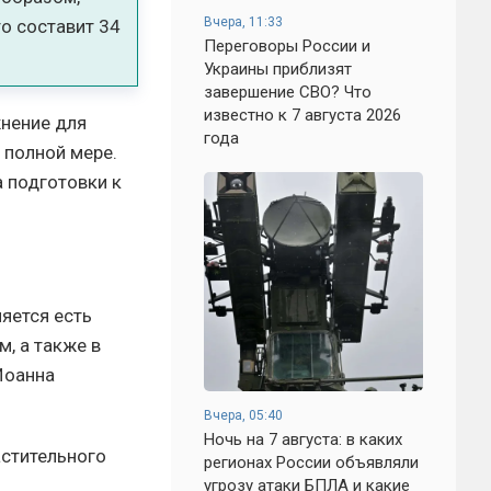
Вчера, 11:33
то составит 34
Переговоры России и
Украины приблизят
завершение СВО? Что
известно к 7 августа 2026
жнение для
года
 полной мере.
а подготовки к
яется есть
м, а также в
Иоанна
Вчера, 05:40
Ночь на 7 августа: в каких
астительного
регионах России объявляли
угрозу атаки БПЛА и какие