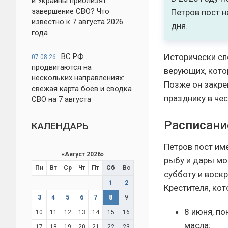
и Украины приблизят
завершение СВО? Что
Петров пост н
известно к 7 августа 2026
дня.
года
Исторически сл
ВС РФ
07.08.26
продвигаются на
верующих, кото
нескольких направлениях:
Позже он закре
свежая карта боёв и сводка
празднику в чес
СВО на 7 августа
Расписани
КАЛЕНДАРЬ
Петров пост им
«
Август 2026
»
рыбу и дары мор
Пн
Вт
Ср
Чт
Пт
Сб
Вс
субботу и воск
1
2
Крестителя, кот
3
4
5
6
7
8
9
8 июня, по
10
11
12
13
14
15
16
масла;
17
18
19
20
21
22
23