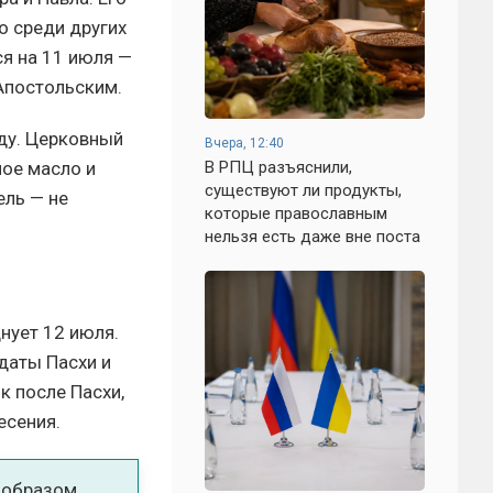
о среди других
ся на 11 июля —
Апостольским.
оду. Церковный
Вчера, 12:40
В РПЦ разъяснили,
ное масло и
существуют ли продукты,
ель — не
которые православным
нельзя есть даже вне поста
нует 12 июля.
даты Пасхи и
 после Пасхи,
есения.
 образом,