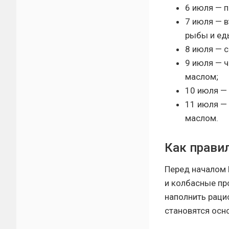
6 июля — п
7 июля — 
рыбы и ед
8 июля — с
9 июля — 
маслом;
10 июля — 
11 июля —
маслом.
Как правил
Перед началом 
и колбасные пр
наполнить раци
становятся осн