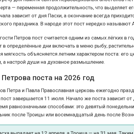
черта — переменная продолжительность, что выделяет ег
чала зависит от дня Пасхи, а окончание всегда приходит
ского праздника. В народе этот пост нередко называют 
гости Петров пост считается одним из самых лёгких в г
т в определённые дни включать в меню рыбу, раститель
я мягкость объясняется летним характером поста: его ц
и, а настрой души на духовное размышление.
Петрова поста на 2026 год
ов Петра и Павла Православная церковь ежегодно празд
 пост завершается 11 июля. Начало же поста зависит от 
емя равнозначными способами: это девятый понедельник
ьник после Троицы или восемнадцатый день после Возн
асха выпадает на 12 апреля, а Троица — на 31 мая. Таким